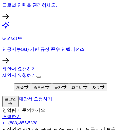
글로벌 인력을 관리하세요.​​
G-P Gia™​​
인공지능(AI) 기반 규정 준수 인텔리전스.​​
제안서 요청하기​​
제안서 요청하기​​
제품​​
솔루션​​
국가​​
파트너​​
자료​​
제안서 요청하기​​
로그인​​
영업팀에 문의하세요:​​
연락하기​​
+1 (888)-855-5328​​
저작권 © 2026 Globalization Partners LLC. 모든 권리 보유.​​