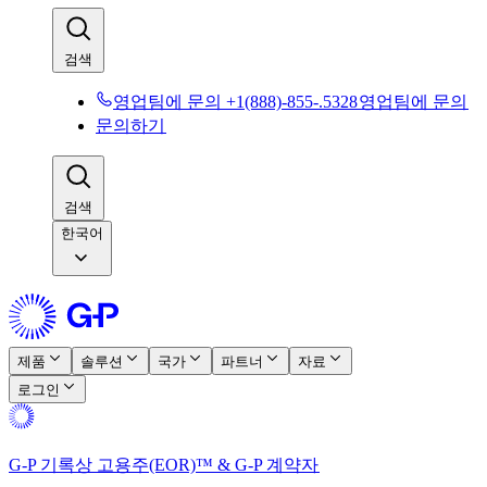
검색​​
영업팀에 문의 +1(888)-855-.5328​​
영업팀에 문의​​
문의하기​​
검색​​
한국어
제품​​
솔루션​​
국가​​
파트너​​
자료​​
로그인​​
G-P 기록상 고용주(EOR)™ & G-P 계약자​​