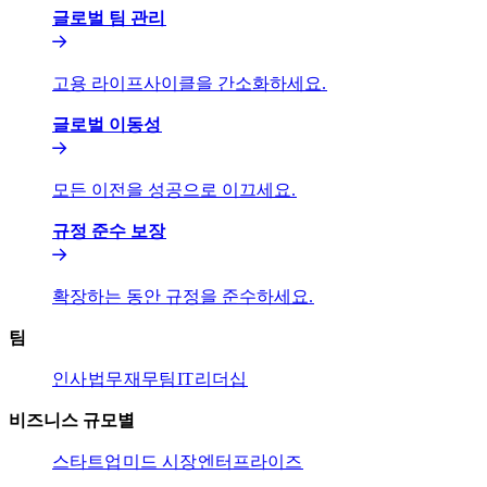
글로벌 팀 관리​​
고용 라이프사이클을 간소화하세요.​​
글로벌 이동성​​
모든 이전을 성공으로 이끄세요.​​
규정 준수 보장​​
확장하는 동안 규정을 준수하세요.​​
팀​​
인사​​
법무​​
재무팀​​
IT​​
리더십​​
비즈니스 규모별​​
스타트업​​
미드 시장​​
엔터프라이즈​​