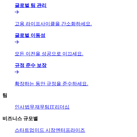
글로벌 팀 관리​​
고용 라이프사이클을 간소화하세요.​​
글로벌 이동성​​
모든 이전을 성공으로 이끄세요.​​
규정 준수 보장​​
확장하는 동안 규정을 준수하세요.​​
팀​​
인사​​
법무​​
재무팀​​
IT​​
리더십​​
비즈니스 규모별​​
스타트업​​
미드 시장​​
엔터프라이즈​​