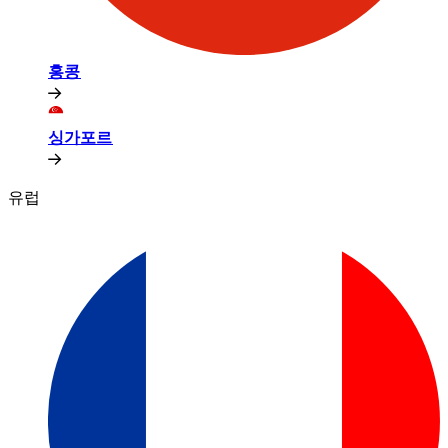
홍콩​​
싱가포르​​
유럽​​