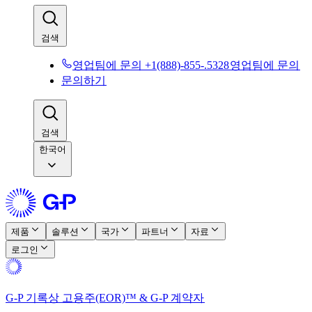
검색​​
영업팀에 문의 +1(888)-855-.5328​​
영업팀에 문의​​
문의하기​​
검색​​
한국어
제품​​
솔루션​​
국가​​
파트너​​
자료​​
로그인​​
G-P 기록상 고용주(EOR)™ & G-P 계약자​​