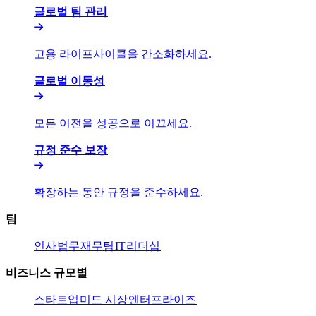
글로벌 팀 관리​​
고용 라이프사이클을 간소화하세요.​​
글로벌 이동성​​
모든 이전을 성공으로 이끄세요.​​
규정 준수 보장​​
확장하는 동안 규정을 준수하세요.​​
팀​​
인사​​
법무​​
재무팀​​
IT​​
리더십​​
비즈니스 규모별​​
스타트업​​
미드 시장​​
엔터프라이즈​​