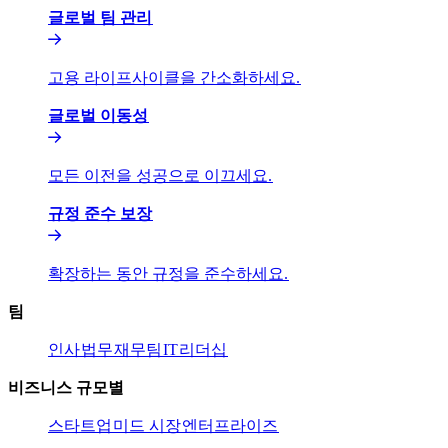
글로벌 팀 관리​​
고용 라이프사이클을 간소화하세요.​​
글로벌 이동성​​
모든 이전을 성공으로 이끄세요.​​
규정 준수 보장​​
확장하는 동안 규정을 준수하세요.​​
팀​​
인사​​
법무​​
재무팀​​
IT​​
리더십​​
비즈니스 규모별​​
스타트업​​
미드 시장​​
엔터프라이즈​​