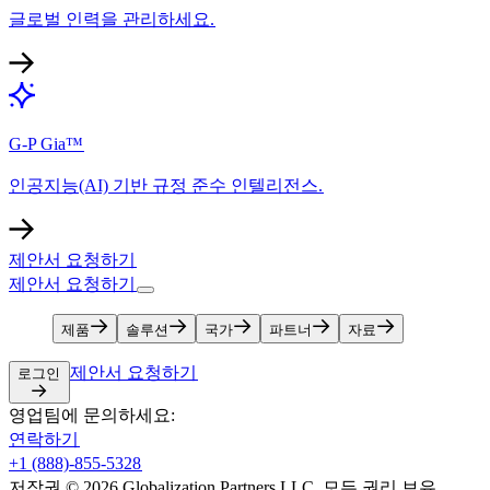
글로벌 인력을 관리하세요.​​
G-P Gia™​​
인공지능(AI) 기반 규정 준수 인텔리전스.​​
제안서 요청하기​​
제안서 요청하기​​
제품​​
솔루션​​
국가​​
파트너​​
자료​​
제안서 요청하기​​
로그인​​
영업팀에 문의하세요:​​
연락하기​​
+1 (888)-855-5328​​
저작권 © 2026 Globalization Partners LLC. 모든 권리 보유.​​