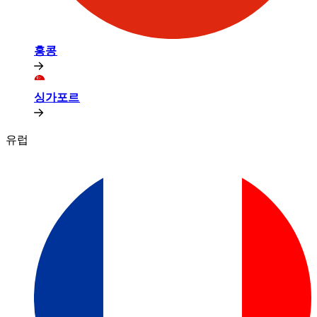
홍콩​​
싱가포르​​
유럽​​