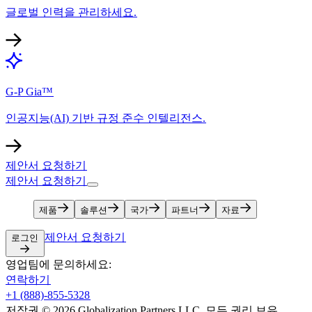
글로벌 인력을 관리하세요.​​
G-P Gia™​​
인공지능(AI) 기반 규정 준수 인텔리전스.​​
제안서 요청하기​​
제안서 요청하기​​
제품​​
솔루션​​
국가​​
파트너​​
자료​​
제안서 요청하기​​
로그인​​
영업팀에 문의하세요:​​
연락하기​​
+1 (888)-855-5328​​
저작권 © 2026 Globalization Partners LLC. 모든 권리 보유.​​