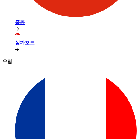
홍콩​​
싱가포르​​
유럽​​