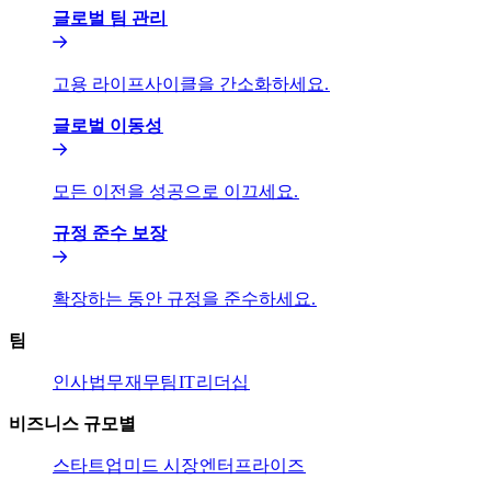
글로벌 팀 관리​​
고용 라이프사이클을 간소화하세요.​​
글로벌 이동성​​
모든 이전을 성공으로 이끄세요.​​
규정 준수 보장​​
확장하는 동안 규정을 준수하세요.​​
팀​​
인사​​
법무​​
재무팀​​
IT​​
리더십​​
비즈니스 규모별​​
스타트업​​
미드 시장​​
엔터프라이즈​​