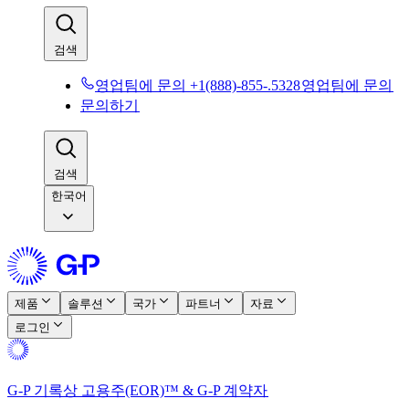
검색​​
영업팀에 문의 +1(888)-855-.5328​​
영업팀에 문의​​
문의하기​​
검색​​
한국어
제품​​
솔루션​​
국가​​
파트너​​
자료​​
로그인​​
G-P 기록상 고용주(EOR)™ & G-P 계약자​​