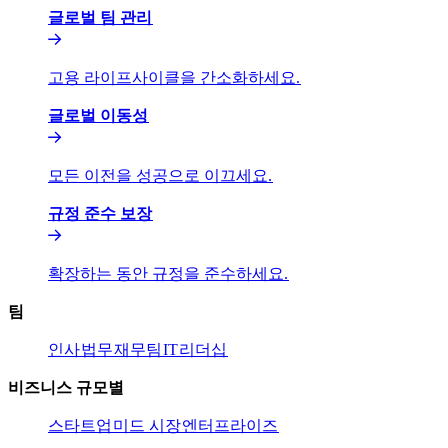
글로벌 팀 관리​​
고용 라이프사이클을 간소화하세요.​​
글로벌 이동성​​
모든 이전을 성공으로 이끄세요.​​
규정 준수 보장​​
확장하는 동안 규정을 준수하세요.​​
팀​​
인사​​
법무​​
재무팀​​
IT​​
리더십​​
비즈니스 규모별​​
스타트업​​
미드 시장​​
엔터프라이즈​​