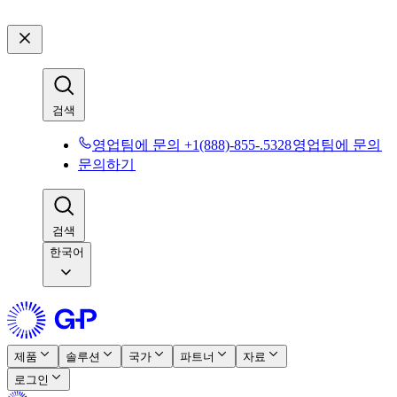
검색​​
영업팀에 문의 +1(888)-855-.5328​​
영업팀에 문의​​
문의하기​​
검색​​
한국어
제품​​
솔루션​​
국가​​
파트너​​
자료​​
로그인​​