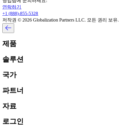
영업팀에 문의하세요:​​
연락하기​​
+1 (888)-855-5328​​
저작권 © 2026 Globalization Partners LLC. 모든 권리 보유.​​
제품​​
솔루션​​
국가​​
파트너​​
자료​​
로그인​​