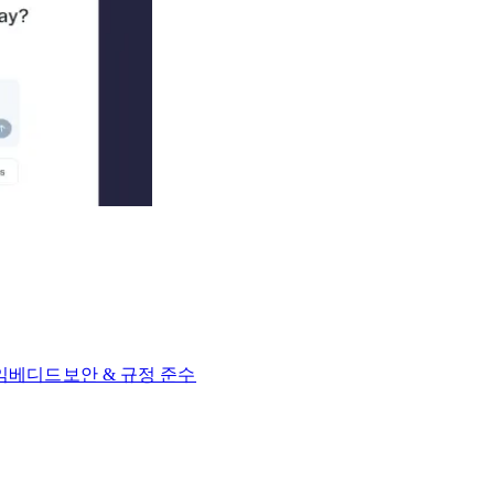
 임베디드​​
보안 & 규정 준수​​