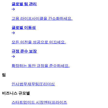
글로벌 팀 관리​​
고용 라이프사이클을 간소화하세요.​​
글로벌 이동성​​
모든 이전을 성공으로 이끄세요.​​
규정 준수 보장​​
확장하는 동안 규정을 준수하세요.​​
팀​​
인사​​
법무​​
재무팀​​
IT​​
리더십​​
비즈니스 규모별​​
스타트업​​
미드 시장​​
엔터프라이즈​​