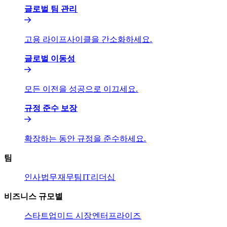
글로벌 팀 관리​​
고용 라이프사이클을 간소화하세요.​​
글로벌 이동성​​
모든 이전을 성공으로 이끄세요.​​
규정 준수 보장​​
확장하는 동안 규정을 준수하세요.​​
팀​​
인사​​
법무​​
재무팀​​
IT​​
리더십​​
비즈니스 규모별​​
스타트업​​
미드 시장​​
엔터프라이즈​​