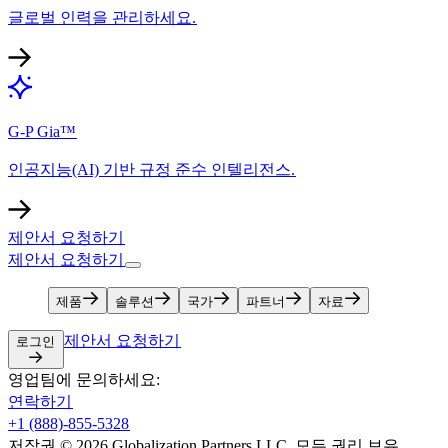
글로벌 인력을 관리하세요.​​
G-P Gia™​​
인공지능(AI) 기반 규정 준수 인텔리전스.​​
제안서 요청하기​​
제안서 요청하기​​
제품​​
솔루션​​
국가​​
파트너​​
자료​​
제안서 요청하기​​
로그인​​
영업팀에 문의하세요:​​
연락하기​​
+1 (888)-855-5328​​
저작권 © 2026 Globalization Partners LLC. 모든 권리 보유.​​