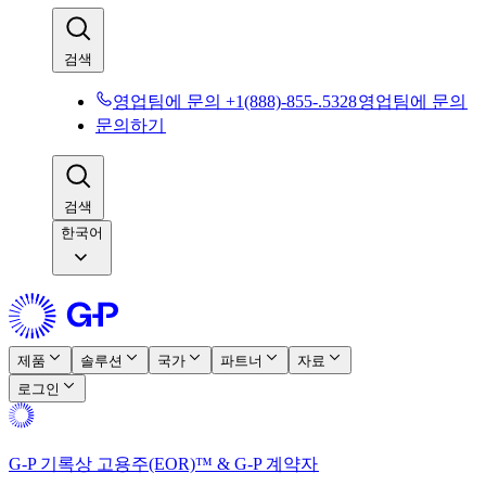
검색​​
영업팀에 문의 +1(888)-855-.5328​​
영업팀에 문의​​
문의하기​​
검색​​
한국어
제품​​
솔루션​​
국가​​
파트너​​
자료​​
로그인​​
G-P 기록상 고용주(EOR)™ & G-P 계약자​​