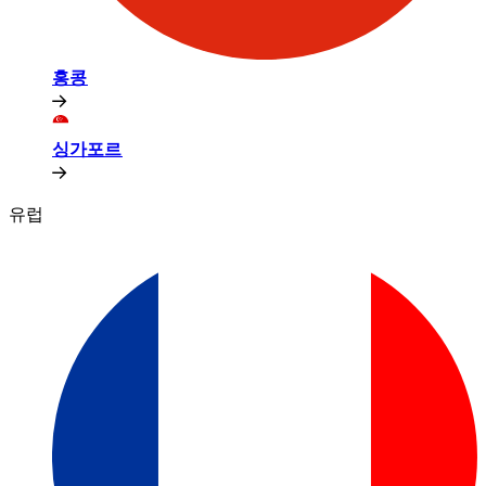
홍콩​​
싱가포르​​
유럽​​