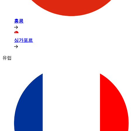
홍콩​​
싱가포르​​
유럽​​