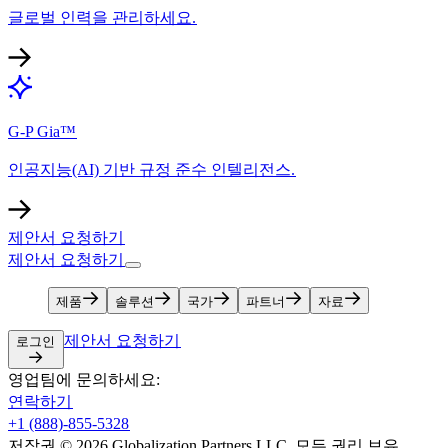
글로벌 인력을 관리하세요.​​
G-P Gia™​​
인공지능(AI) 기반 규정 준수 인텔리전스.​​
제안서 요청하기​​
제안서 요청하기​​
제품​​
솔루션​​
국가​​
파트너​​
자료​​
제안서 요청하기​​
로그인​​
영업팀에 문의하세요:​​
연락하기​​
+1 (888)-855-5328​​
저작권 © 2026 Globalization Partners LLC. 모든 권리 보유.​​