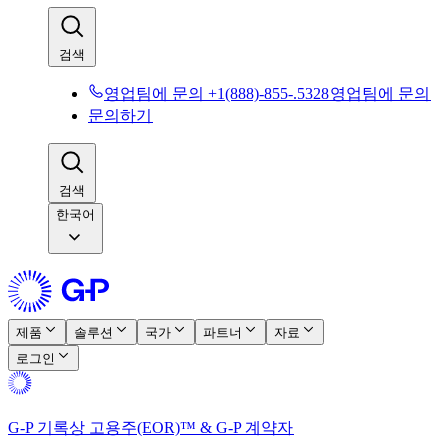
검색​​
영업팀에 문의 +1(888)-855-.5328​​
영업팀에 문의​​
문의하기​​
검색​​
한국어
제품​​
솔루션​​
국가​​
파트너​​
자료​​
로그인​​
G-P 기록상 고용주(EOR)™ & G-P 계약자​​