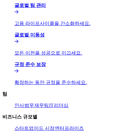
글로벌 팀 관리​​
고용 라이프사이클을 간소화하세요.​​
글로벌 이동성​​
모든 이전을 성공으로 이끄세요.​​
규정 준수 보장​​
확장하는 동안 규정을 준수하세요.​​
팀​​
인사​​
법무​​
재무팀​​
IT​​
리더십​​
비즈니스 규모별​​
스타트업​​
미드 시장​​
엔터프라이즈​​