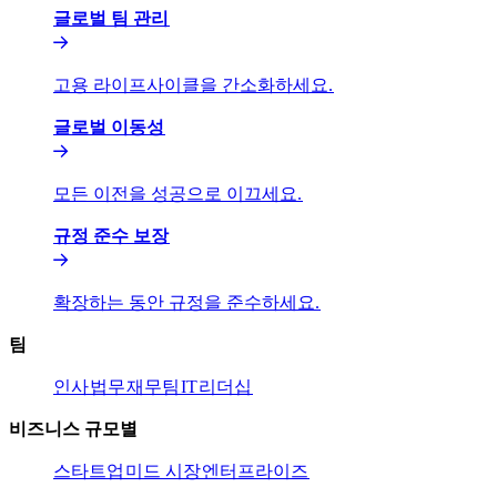
글로벌 팀 관리​​
고용 라이프사이클을 간소화하세요.​​
글로벌 이동성​​
모든 이전을 성공으로 이끄세요.​​
규정 준수 보장​​
확장하는 동안 규정을 준수하세요.​​
팀​​
인사​​
법무​​
재무팀​​
IT​​
리더십​​
비즈니스 규모별​​
스타트업​​
미드 시장​​
엔터프라이즈​​