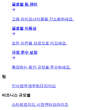
글로벌 팀 관리​​
고용 라이프사이클을 간소화하세요.​​
글로벌 이동성​​
모든 이전을 성공으로 이끄세요.​​
규정 준수 보장​​
확장하는 동안 규정을 준수하세요.​​
팀​​
인사​​
법무​​
재무팀​​
IT​​
리더십​​
비즈니스 규모별​​
스타트업​​
미드 시장​​
엔터프라이즈​​