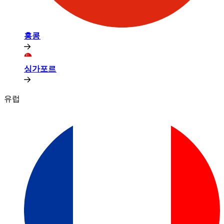
홍콩​​
싱가포르​​
유럽​​