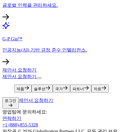
글로벌 인력을 관리하세요.​​
G-P Gia™​​
인공지능(AI) 기반 규정 준수 인텔리전스.​​
제안서 요청하기​​
제안서 요청하기​​
제품​​
솔루션​​
국가​​
파트너​​
자료​​
제안서 요청하기​​
로그인​​
영업팀에 문의하세요:​​
연락하기​​
+1 (888)-855-5328​​
저작권 © 2026 Globalization Partners LLC. 모든 권리 보유.​​