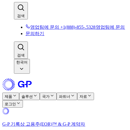
검색​​
영업팀에 문의 +1(888)-855-.5328​​
영업팀에 문의​​
문의하기​​
검색​​
한국어
제품​​
솔루션​​
국가​​
파트너​​
자료​​
로그인​​
G-P 기록상 고용주(EOR)™ & G-P 계약자​​