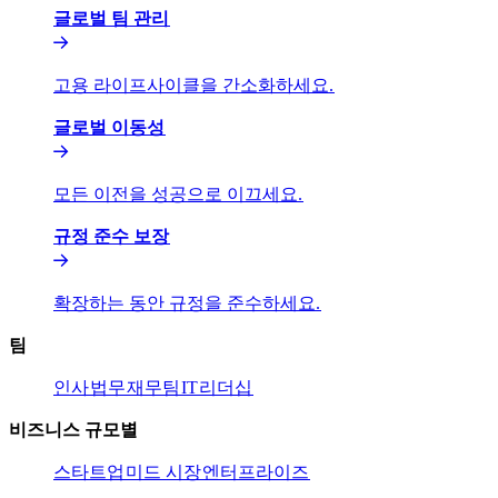
글로벌 팀 관리​​
고용 라이프사이클을 간소화하세요.​​
글로벌 이동성​​
모든 이전을 성공으로 이끄세요.​​
규정 준수 보장​​
확장하는 동안 규정을 준수하세요.​​
팀​​
인사​​
법무​​
재무팀​​
IT​​
리더십​​
비즈니스 규모별​​
스타트업​​
미드 시장​​
엔터프라이즈​​