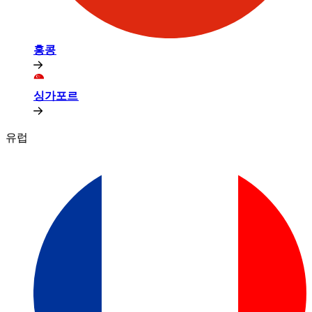
홍콩​​
싱가포르​​
유럽​​