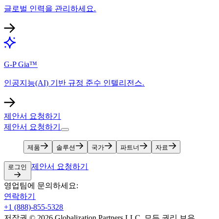
글로벌 인력을 관리하세요.​​
G-P Gia™​​
인공지능(AI) 기반 규정 준수 인텔리전스.​​
제안서 요청하기​​
제안서 요청하기​​
제품​​
솔루션​​
국가​​
파트너​​
자료​​
제안서 요청하기​​
로그인​​
영업팀에 문의하세요:​​
연락하기​​
+1 (888)-855-5328​​
저작권 © 2026 Globalization Partners LLC. 모든 권리 보유.​​