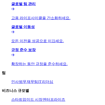
글로벌 팀 관리​​
고용 라이프사이클을 간소화하세요.​​
글로벌 이동성​​
모든 이전을 성공으로 이끄세요.​​
규정 준수 보장​​
확장하는 동안 규정을 준수하세요.​​
팀​​
인사​​
법무​​
재무팀​​
IT​​
리더십​​
비즈니스 규모별​​
스타트업​​
미드 시장​​
엔터프라이즈​​