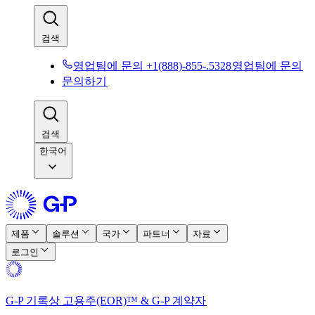
검색​​
영업팀에 문의 +1(888)-855-.5328​​
영업팀에 문의​​
문의하기​​
검색​​
한국어
제품​​
솔루션​​
국가​​
파트너​​
자료​​
로그인​​
G-P 기록상 고용주(EOR)™ & G-P 계약자​​