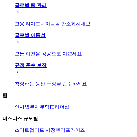
글로벌 팀 관리​​
고용 라이프사이클을 간소화하세요.​​
글로벌 이동성​​
모든 이전을 성공으로 이끄세요.​​
규정 준수 보장​​
확장하는 동안 규정을 준수하세요.​​
팀​​
인사​​
법무​​
재무팀​​
IT​​
리더십​​
비즈니스 규모별​​
스타트업​​
미드 시장​​
엔터프라이즈​​