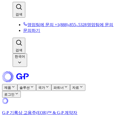
검색​​
영업팀에 문의 +1(888)-855-.5328​​
영업팀에 문의​​
문의하기​​
검색​​
한국어
제품​​
솔루션​​
국가​​
파트너​​
자료​​
로그인​​
G-P 기록상 고용주(EOR)™ & G-P 계약자​​