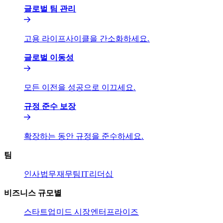
글로벌 팀 관리​​
고용 라이프사이클을 간소화하세요.​​
글로벌 이동성​​
모든 이전을 성공으로 이끄세요.​​
규정 준수 보장​​
확장하는 동안 규정을 준수하세요.​​
팀​​
인사​​
법무​​
재무팀​​
IT​​
리더십​​
비즈니스 규모별​​
스타트업​​
미드 시장​​
엔터프라이즈​​