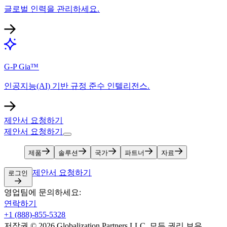
글로벌 인력을 관리하세요.​​
G-P Gia™​​
인공지능(AI) 기반 규정 준수 인텔리전스.​​
제안서 요청하기​​
제안서 요청하기​​
제품​​
솔루션​​
국가​​
파트너​​
자료​​
제안서 요청하기​​
로그인​​
영업팀에 문의하세요:​​
연락하기​​
+1 (888)-855-5328​​
저작권 © 2026 Globalization Partners LLC. 모든 권리 보유.​​