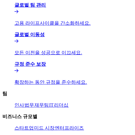
글로벌 팀 관리​​
고용 라이프사이클을 간소화하세요.​​
글로벌 이동성​​
모든 이전을 성공으로 이끄세요.​​
규정 준수 보장​​
확장하는 동안 규정을 준수하세요.​​
팀​​
인사​​
법무​​
재무팀​​
IT​​
리더십​​
비즈니스 규모별​​
스타트업​​
미드 시장​​
엔터프라이즈​​