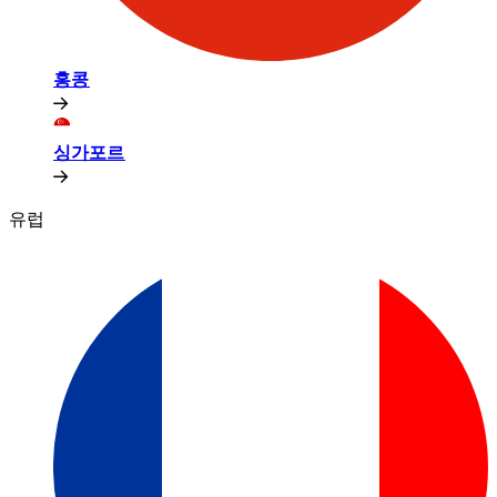
홍콩​​
싱가포르​​
유럽​​