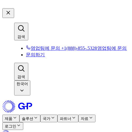
검색​​
영업팀에 문의 +1(888)-855-.5328​​
영업팀에 문의​​
문의하기​​
검색​​
한국어
제품​​
솔루션​​
국가​​
파트너​​
자료​​
로그인​​