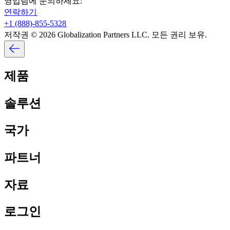
영업팀에 문의하세요:​​
연락하기​​
+1 (888)-855-5328​​
저작권 © 2026 Globalization Partners LLC. 모든 권리 보유.​​
제품​​
솔루션​​
국가​​
파트너​​
자료​​
로그인​​