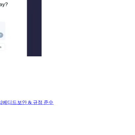
 임베디드​​
보안 & 규정 준수​​