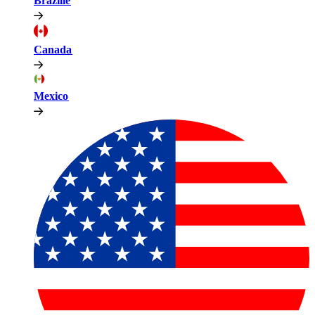
Brazilië​​
Canada​​
Mexico​​