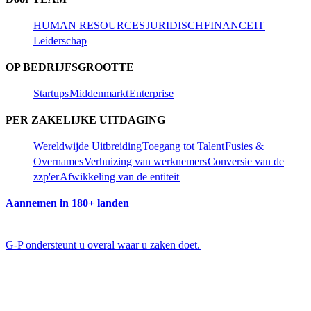
HUMAN RESOURCES​​
JURIDISCH​​
FINANCE​​
IT​​
Leiderschap​​
OP BEDRIJFSGROOTTE​​
Startups​​
Middenmarkt​​
Enterprise​​
PER ZAKELIJKE UITDAGING​​
Wereldwijde Uitbreiding​​
Toegang tot Talent​​
Fusies &
Overnames​​
Verhuizing van werknemers​​
Conversie van de
zzp'er​​
Afwikkeling van de entiteit​​
Aannemen in 180+ landen​​
G-P ondersteunt u overal waar u zaken doet.​​