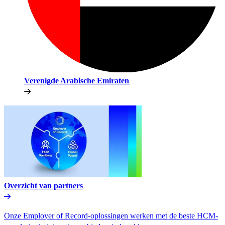
Verenigde Arabische Emiraten​​
Overzicht van partners​​
Onze Employer of Record-oplossingen werken met de beste HCM-