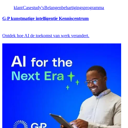
klant​​
Casestudy's​​
Belangenbehartigingsprogramma​​
G-P kunstmatige intelligentie Kenniscentrum​​
Ontdek hoe AI de toekomst van werk verandert.​​