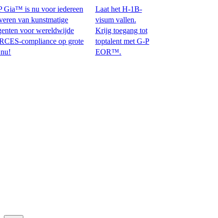
Gia™ is nu voor iedereen
Laat het H-1B-
en van kunstmatige
visum vallen.
nten voor wereldwijde
Krijg toegang tot
ompliance op grote
toptalent met G-P
EOR™.​​