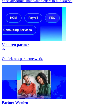
en salarisadministratie-aanbieders in hun klasse.​​
Vind een partner​​
Ontdek ons partnernetwerk.​​
Partner Worden​​