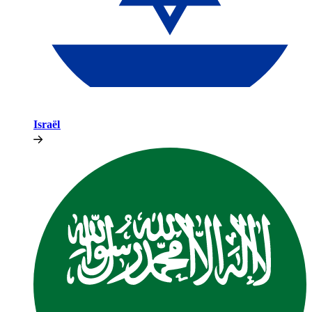
Israël​​