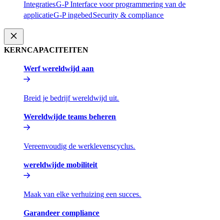
Integraties​​
G-P Interface voor programmering van de
applicatie​​
G-P ingebed​​
Security & compliance​​
KERNCAPACITEITEN​​
Werf wereldwijd aan​​
Breid je bedrijf wereldwijd uit.​​
Wereldwijde teams beheren​​
Vereenvoudig de werklevenscyclus.​​
wereldwijde mobiliteit​​
Maak van elke verhuizing een succes.​​
Garandeer compliance​​