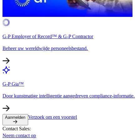
G-P Employer of Record™ & G-P Contractor​​
Beheer uw wereldwijde personeelsbestand.​​
G-P Gia™​​
Door kunstmatige intelligentie aangedreven compliance-informatie.​​
Verzoek om een voorstel​​
Aanmelden​​
Contact Sales:​​
Neem contact op​​