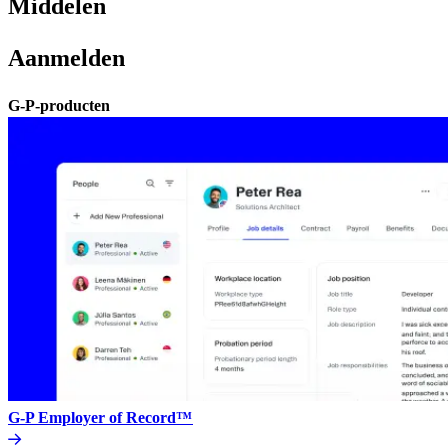
Middelen​​
Aanmelden​​
G-P-producten​​
G-P Employer of Record™​​