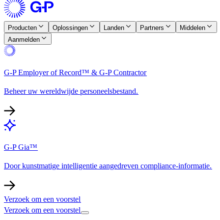
Producten​​
Oplossingen​​
Landen​​
Partners​​
Middelen​​
Aanmelden​​
G-P Employer of Record™ & G-P Contractor​​
Beheer uw wereldwijde personeelsbestand.​​
G-P Gia™​​
Door kunstmatige intelligentie aangedreven compliance-informatie.​​
Verzoek om een voorstel​​
Verzoek om een voorstel​​