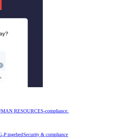
or HUMAN RESOURCES-compliance.​​
G-P ingebed​​
Security & compliance​​