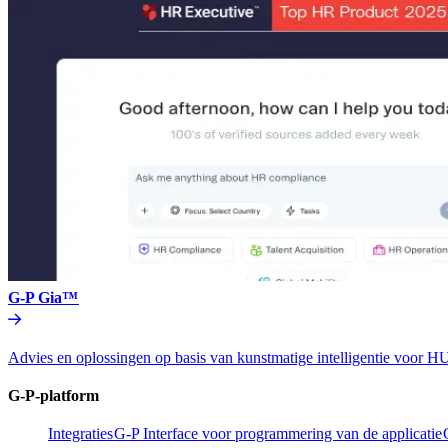
G-P Gia™​​
Advies en oplossingen op basis van kunstmatige intelligentie vo
G-P-platform​​
Integraties​​
G-P Interface voor programmering van de applicatie​​