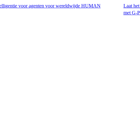
ie voor agenten voor wereldwijde HUMAN
Laat het H-1B-visum 
met G-P EOR™.​​