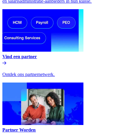
en salarisadministratie-aanbieders in hun klasse.​​
Vind een partner​​
Ontdek ons partnernetwerk.​​
Partner Worden​​