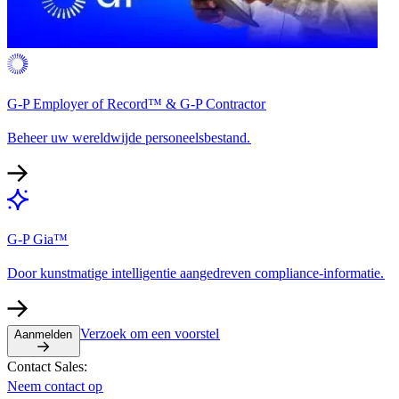
G-P Employer of Record™ & G-P Contractor​​
Beheer uw wereldwijde personeelsbestand.​​
G-P Gia™​​
Door kunstmatige intelligentie aangedreven compliance-informatie.​​
Verzoek om een voorstel​​
Aanmelden​​
Contact Sales:​​
Neem contact op​​