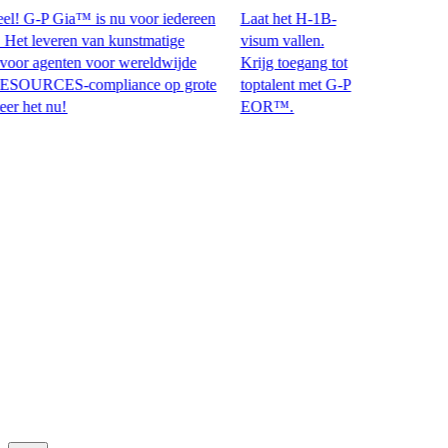
! G-P Gia™ is nu voor iedereen
Laat het H-1B-
 leveren van kunstmatige
visum vallen.
or agenten voor wereldwijde
Krijg toegang tot
CES-compliance op grote
toptalent met G-P
t nu!​​
EOR™.​​