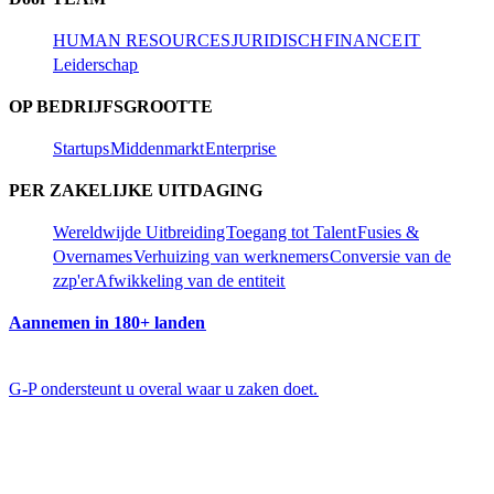
HUMAN RESOURCES​​
JURIDISCH​​
FINANCE​​
IT​​
Leiderschap​​
OP BEDRIJFSGROOTTE​​
Startups​​
Middenmarkt​​
Enterprise​​
PER ZAKELIJKE UITDAGING​​
Wereldwijde Uitbreiding​​
Toegang tot Talent​​
Fusies &
Overnames​​
Verhuizing van werknemers​​
Conversie van de
zzp'er​​
Afwikkeling van de entiteit​​
Aannemen in 180+ landen​​
G-P ondersteunt u overal waar u zaken doet.​​