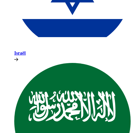
Israël​​