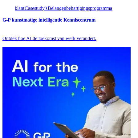
klant​​
Casestudy's​​
Belangenbehartigingsprogramma​​
G-P kunstmatige intelligentie Kenniscentrum​​
Ontdek hoe AI de toekomst van werk verandert.​​