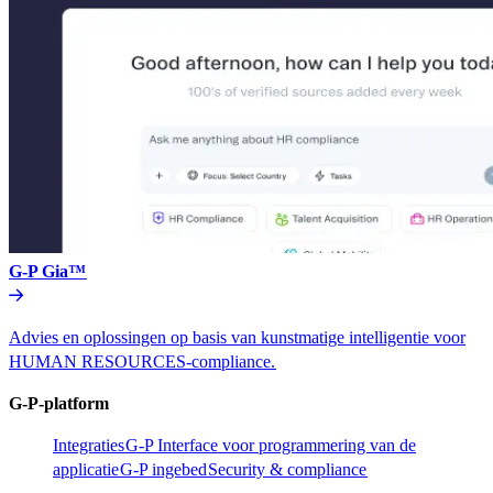
G-P Gia™​​
Advies en oplossingen op basis van kunstmatige intelligentie voor
HUMAN RESOURCES-compliance.​​
G-P-platform​​
Integraties​​
G-P Interface voor programmering van de
applicatie​​
G-P ingebed​​
Security & compliance​​