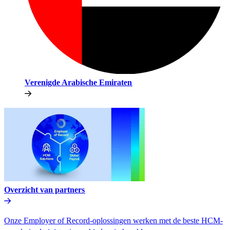
Verenigde Arabische Emiraten​​
Overzicht van partners​​
Onze Employer of Record-oplossingen werken met de beste HCM-