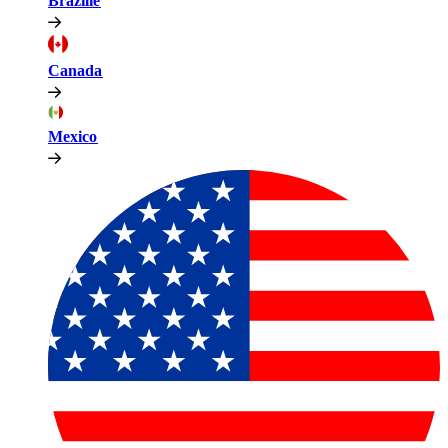
Brazilië​​
Canada​​
Mexico​​