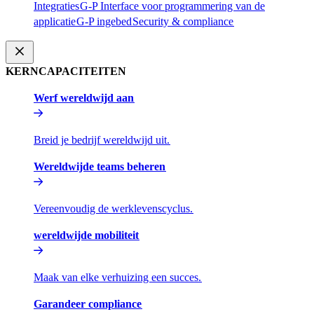
Integraties​​
G-P Interface voor programmering van de
applicatie​​
G-P ingebed​​
Security & compliance​​
KERNCAPACITEITEN​​
Werf wereldwijd aan​​
Breid je bedrijf wereldwijd uit.​​
Wereldwijde teams beheren​​
Vereenvoudig de werklevenscyclus.​​
wereldwijde mobiliteit​​
Maak van elke verhuizing een succes.​​
Garandeer compliance​​