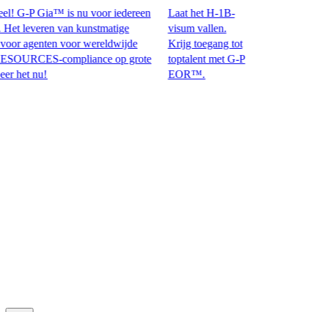
! G-P Gia™ is nu voor iedereen
Laat het H-1B-
 leveren van kunstmatige
visum vallen.
or agenten voor wereldwijde
Krijg toegang tot
CES-compliance op grote
toptalent met G-P
t nu!​​
EOR™.​​