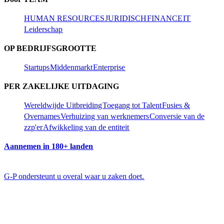
HUMAN RESOURCES​​
JURIDISCH​​
FINANCE​​
IT​​
Leiderschap​​
OP BEDRIJFSGROOTTE​​
Startups​​
Middenmarkt​​
Enterprise​​
PER ZAKELIJKE UITDAGING​​
Wereldwijde Uitbreiding​​
Toegang tot Talent​​
Fusies &
Overnames​​
Verhuizing van werknemers​​
Conversie van de
zzp'er​​
Afwikkeling van de entiteit​​
Aannemen in 180+ landen​​
G-P ondersteunt u overal waar u zaken doet.​​