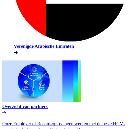
Verenigde Arabische Emiraten​​
Overzicht van partners​​
Onze Employer of Record-oplossingen werken met de beste HCM-