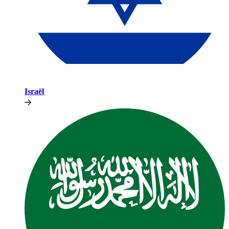
Israël​​