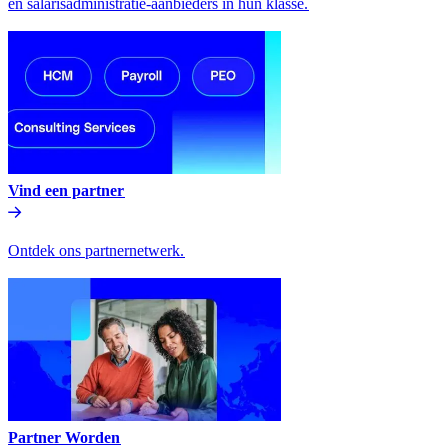
en salarisadministratie-aanbieders in hun klasse.​​
Vind een partner​​
Ontdek ons partnernetwerk.​​
Partner Worden​​