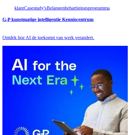
klant​​
Casestudy's​​
Belangenbehartigingsprogramma​​
G-P kunstmatige intelligentie Kenniscentrum​​
Ontdek hoe AI de toekomst van werk verandert.​​