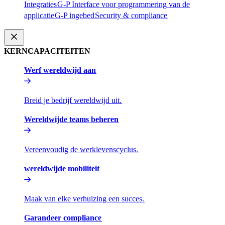
Integraties​​
G-P Interface voor programmering van de
applicatie​​
G-P ingebed​​
Security & compliance​​
KERNCAPACITEITEN​​
Werf wereldwijd aan​​
Breid je bedrijf wereldwijd uit.​​
Wereldwijde teams beheren​​
Vereenvoudig de werklevenscyclus.​​
wereldwijde mobiliteit​​
Maak van elke verhuizing een succes.​​
Garandeer compliance​​