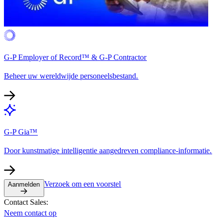
G-P Employer of Record™ & G-P Contractor​​
Beheer uw wereldwijde personeelsbestand.​​
G-P Gia™​​
Door kunstmatige intelligentie aangedreven compliance-informatie.​​
Verzoek om een voorstel​​
Aanmelden​​
Contact Sales:​​
Neem contact op​​