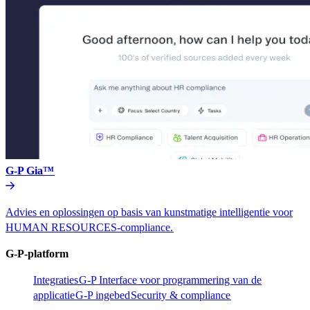
G-P Gia™​​
Advies en oplossingen op basis van kunstmatige intelligentie voor
HUMAN RESOURCES-compliance.​​
G-P-platform​​
Integraties​​
G-P Interface voor programmering van de
applicatie​​
G-P ingebed​​
Security & compliance​​