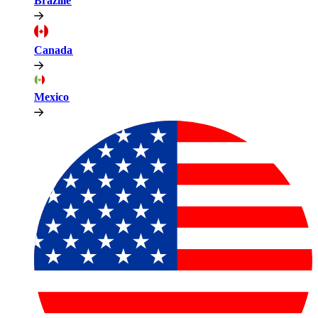
Brazilië​​
Canada​​
Mexico​​