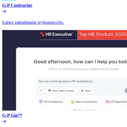
G-P Contractor​​
Łatwe zatrudnianie wykonawców.​​
G-P Gia™​​