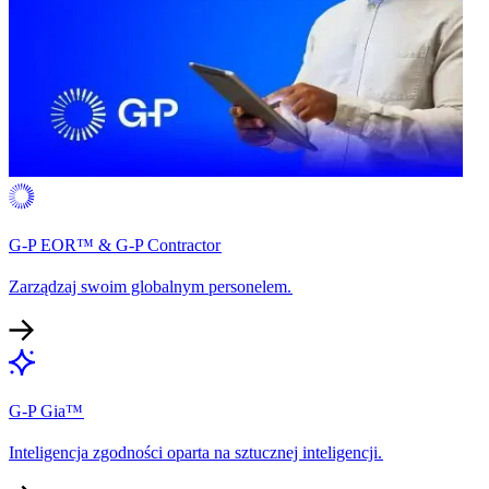
G-P EOR™ & G-P Contractor​​
Zarządzaj swoim globalnym personelem.​​
G-P Gia™​​
Inteligencja zgodności oparta na sztucznej inteligencji.​​