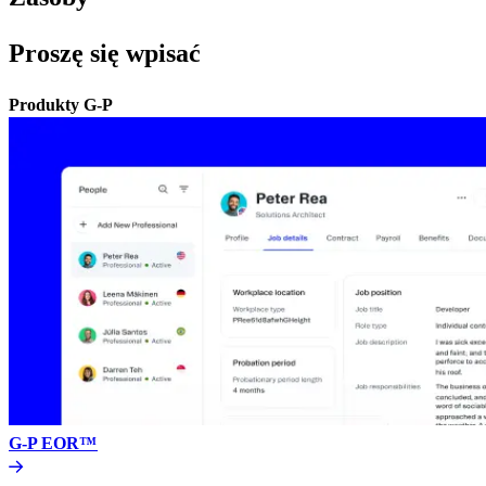
Proszę się wpisać​​
Produkty G-P​​
G-P EOR™​​