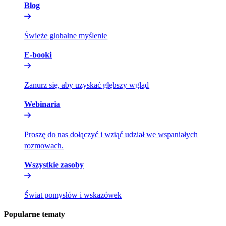
Blog​​
Świeże globalne myślenie​​
E-booki​​
Zanurz się, aby uzyskać głębszy wgląd​​
Webinaria​​
Proszę do nas dołączyć i wziąć udział we wspaniałych
rozmowach.​​
Wszystkie zasoby​​
Świat pomysłów i wskazówek​​
Popularne tematy​​