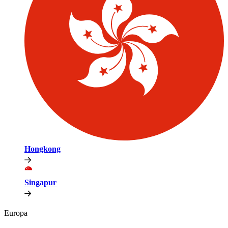
Hongkong​​
Singapur​​
Europa​​