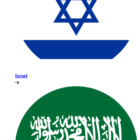
Izrael​​