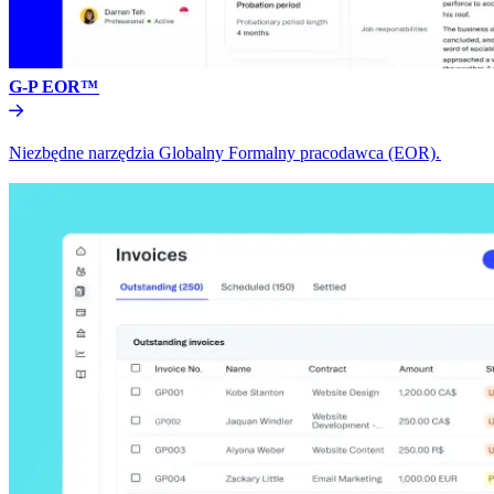
G-P EOR™​​
Niezbędne narzędzia Globalny Formalny pracodawca (EOR).​​