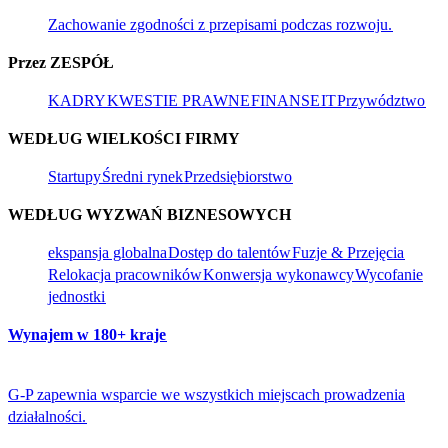
Zachowanie zgodności z przepisami podczas rozwoju.​​
Przez ZESPÓŁ​​
KADRY​​
KWESTIE PRAWNE​​
FINANSE​​
IT​​
Przywództwo​​
WEDŁUG WIELKOŚCI FIRMY​​
Startupy​​
Średni rynek​​
Przedsiębiorstwo​​
WEDŁUG WYZWAŃ BIZNESOWYCH​​
ekspansja globalna​​
Dostęp do talentów​​
Fuzje & Przejęcia​​
Relokacja pracowników​​
Konwersja wykonawcy​​
Wycofanie
jednostki​​
Wynajem w 180+ kraje​​
G-P zapewnia wsparcie we wszystkich miejscach prowadzenia
działalności.​​