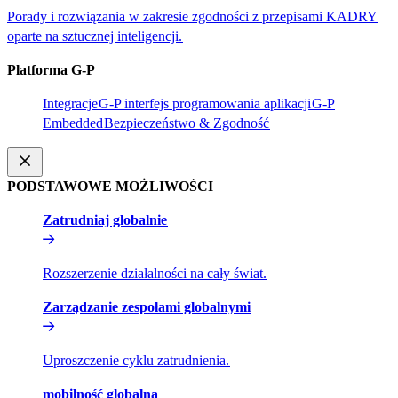
Porady i rozwiązania w zakresie zgodności z przepisami KADRY
oparte na sztucznej inteligencji.​​
Platforma G-P​​
Integracje​​
G-P interfejs programowania aplikacji​​
G-P
Embedded​​
Bezpieczeństwo & Zgodność​​
PODSTAWOWE MOŻLIWOŚCI​​
Zatrudniaj globalnie​​
Rozszerzenie działalności na cały świat.​​
Zarządzanie zespołami globalnymi​​
Uproszczenie cyklu zatrudnienia.​​
mobilność globalna​​