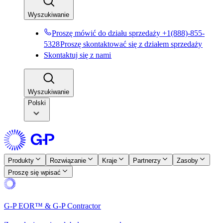
Wyszukiwanie​​
Proszę mówić do działu sprzedaży +1(888)-855-
5328​​
Proszę skontaktować się z działem sprzedaży​​
Skontaktuj się z nami​​
Wyszukiwanie​​
Polski
Produkty​​
Rozwiązanie​​
Kraje​​
Partnerzy​​
Zasoby​​
Proszę się wpisać​​
G-P EOR™ & G-P Contractor​​