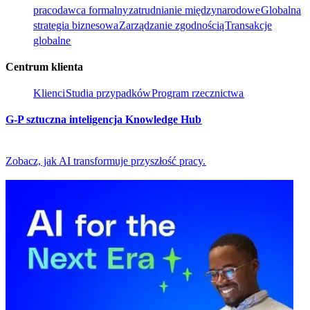
pracodawca formalny​​
zatrudnianie międzynarodowe​​
Globalna
strategia biznesowa​​
Zarządzanie zgodnością​​
Transakcje
globalne​​
Centrum klienta​​
Klienci​​
Studia przypadków​​
Program rzecznictwa​​
G-P sztuczna inteligencja Knowledge Hub​​
Zobacz, jak AI transformuje przyszłość pracy.​​