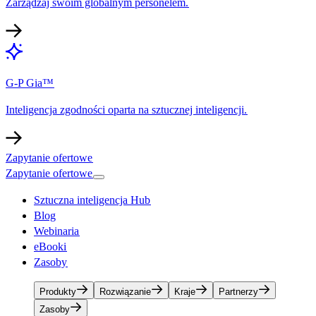
Zarządzaj swoim globalnym personelem.​​
G-P Gia™​​
Inteligencja zgodności oparta na sztucznej inteligencji.​​
Zapytanie ofertowe​​
Zapytanie ofertowe​​
Sztuczna inteligencja Hub​​
Blog​​
Webinaria​​
eBooki​​
Zasoby​​
Produkty​​
Rozwiązanie​​
Kraje​​
Partnerzy​​
Zasoby​​