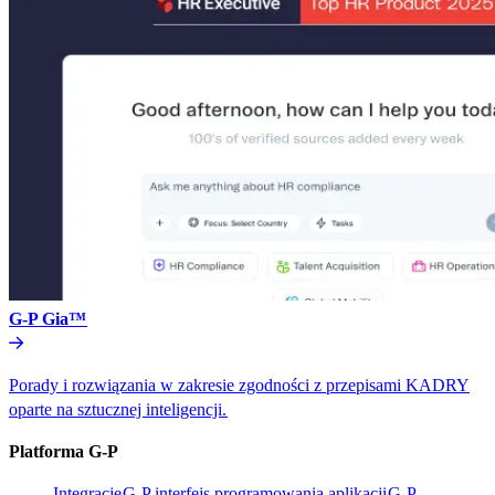
G-P Gia™​​
Porady i rozwiązania w zakresie zgodności z przepisami KADRY
oparte na sztucznej inteligencji.​​
Platforma G-P​​
Integracje​​
G-P interfejs programowania aplikacji​​
G-P