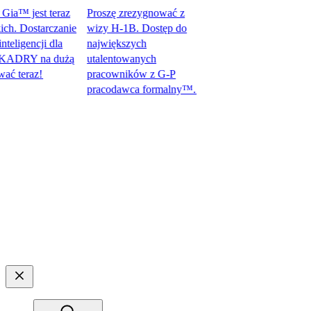
™ jest teraz
Proszę zrezygnować z
 Dostarczanie
wizy H-1B. Dostęp do
gencji dla
największych
DRY na dużą
utalentowanych
raz!​​
pracowników z G-P
pracodawca formalny™.​​