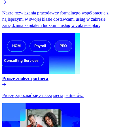
Nasze rozwiązania pracodawcy formalnego współpracują z
najlepszymi w swojej klasie dostawcami usług w zakresie
zarządzania kapitałem ludzkim i usług w zakresie płac.​​
Proszę znaleźć partnera​​
Proszę zapoznać się z naszą siecią partnerów.​​