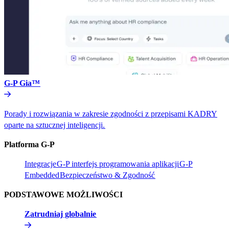
G-P Gia™​​
Porady i rozwiązania w zakresie zgodności z przepisami KADRY
oparte na sztucznej inteligencji.​​
Platforma G-P​​
Integracje​​
G-P interfejs programowania aplikacji​​
G-P
Embedded​​
Bezpieczeństwo & Zgodność​​
PODSTAWOWE MOŻLIWOŚCI​​
Zatrudniaj globalnie​​