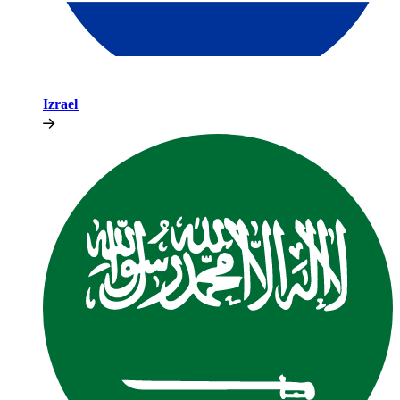
Izrael​​