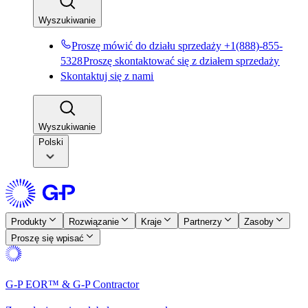
Wyszukiwanie​​
Proszę mówić do działu sprzedaży +1(888)-855-
5328​​
Proszę skontaktować się z działem sprzedaży​​
Skontaktuj się z nami​​
Wyszukiwanie​​
Polski
Produkty​​
Rozwiązanie​​
Kraje​​
Partnerzy​​
Zasoby​​
Proszę się wpisać​​
G-P EOR™ & G-P Contractor​​