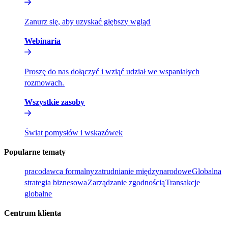
Zanurz się, aby uzyskać głębszy wgląd​​
Webinaria​​
Proszę do nas dołączyć i wziąć udział we wspaniałych
rozmowach.​​
Wszystkie zasoby​​
Świat pomysłów i wskazówek​​
Popularne tematy​​
pracodawca formalny​​
zatrudnianie międzynarodowe​​
Globalna
strategia biznesowa​​
Zarządzanie zgodnością​​
Transakcje
globalne​​
Centrum klienta​​