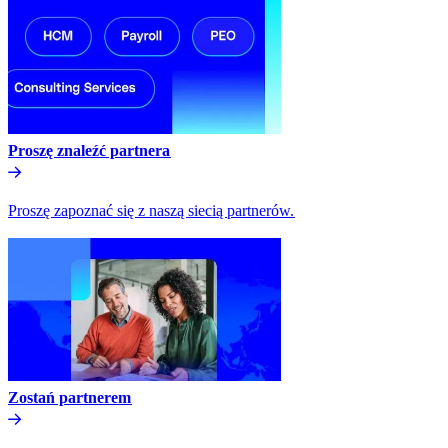
Proszę znaleźć partnera​​
Proszę zapoznać się z naszą siecią partnerów.​​
Zostań partnerem​​