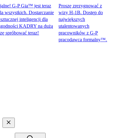
e! G-P Gia™ jest teraz
Proszę zrezygnować z
szystkich. Dostarczanie
wizy H-1B. Dostęp do
znej inteligencji dla
największych
dności KADRY na dużą
utalentowanych
próbować teraz!​​
pracowników z G-P
pracodawca formalny™.​​