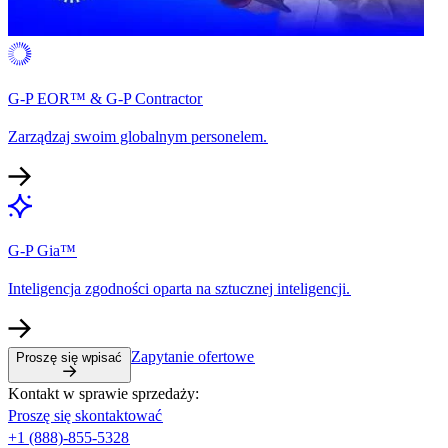
G-P EOR™ & G-P Contractor​​
Zarządzaj swoim globalnym personelem.​​
G-P Gia™​​
Inteligencja zgodności oparta na sztucznej inteligencji.​​
Zapytanie ofertowe​​
Proszę się wpisać​​
Kontakt w sprawie sprzedaży:​​
Proszę się skontaktować​​
+1 (888)-855-5328​​