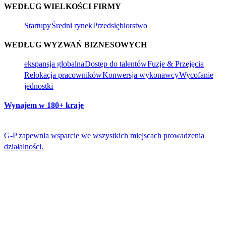
WEDŁUG WIELKOŚCI FIRMY​​
Startupy​​
Średni rynek​​
Przedsiębiorstwo​​
WEDŁUG WYZWAŃ BIZNESOWYCH​​
ekspansja globalna​​
Dostęp do talentów​​
Fuzje & Przejęcia​​
Relokacja pracowników​​
Konwersja wykonawcy​​
Wycofanie
jednostki​​
Wynajem w 180+ kraje​​
G-P zapewnia wsparcie we wszystkich miejscach prowadzenia
działalności.​​