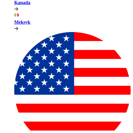
Kanada​​
Meksyk​​