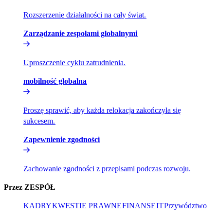
Rozszerzenie działalności na cały świat.​​
Zarządzanie zespołami globalnymi​​
Uproszczenie cyklu zatrudnienia.​​
mobilność globalna​​
Proszę sprawić, aby każda relokacja zakończyła się
sukcesem.​​
Zapewnienie zgodności​​
Zachowanie zgodności z przepisami podczas rozwoju.​​
Przez ZESPÓŁ​​
KADRY​​
KWESTIE PRAWNE​​
FINANSE​​
IT​​
Przywództwo​​