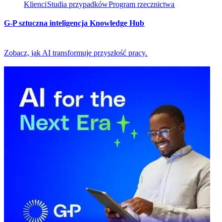
Klienci​​
Studia przypadków​​
Program rzecznictwa​​
G-P sztuczna inteligencja Knowledge Hub​​
Zobacz, jak AI transformuje przyszłość pracy.​​