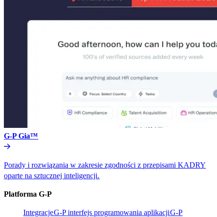
G-P Gia™​​
Porady i rozwiązania w zakresie zgodności z przepisami KADRY
oparte na sztucznej inteligencji.​​
Platforma G-P​​
Integracje​​
G-P interfejs programowania aplikacji​​
G-P