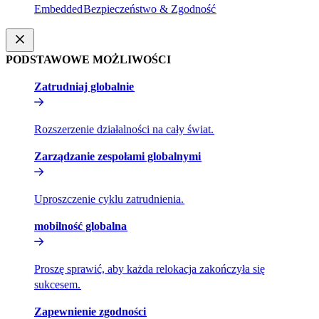
Embedded​​
Bezpieczeństwo & Zgodność​​
PODSTAWOWE MOŻLIWOŚCI​​
Zatrudniaj globalnie​​
Rozszerzenie działalności na cały świat.​​
Zarządzanie zespołami globalnymi​​
Uproszczenie cyklu zatrudnienia.​​
mobilność globalna​​
Proszę sprawić, aby każda relokacja zakończyła się
sukcesem.​​
Zapewnienie zgodności​​