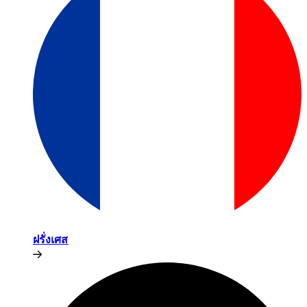
ฝรั่งเศส​​