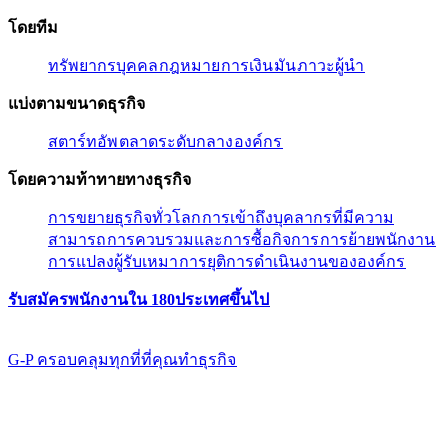
โดยทีม​​
ทรัพยากรบุคคล​​
กฎหมาย​​
การเงิน​​
มัน​​
ภาวะผู้นํา​​
แบ่งตามขนาดธุรกิจ​​
สตาร์ทอัพ​​
ตลาดระดับกลาง​​
องค์กร​​
โดยความท้าทายทางธุรกิจ​​
การขยายธุรกิจทั่วโลก​​
การเข้าถึงบุคลากรที่มีความ
สามารถ​​
การควบรวมและการซื้อกิจการ​​
การย้ายพนักงาน​​
การแปลงผู้รับเหมา​​
การยุติการดำเนินงานขององค์กร​​
รับสมัครพนักงานใน 180ประเทศขึ้นไป​​
G-P ครอบคลุมทุกที่ที่คุณทําธุรกิจ​​