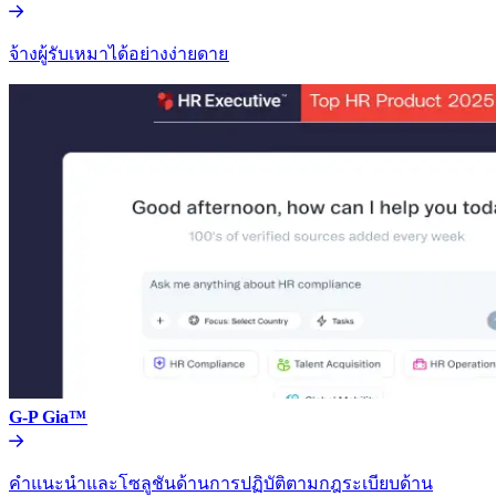
จ้างผู้รับเหมาได้อย่างง่ายดาย​​
G-P Gia™​​
คำแนะนำและโซลูชันด้านการปฏิบัติตามกฎระเบียบด้าน