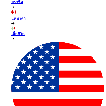
บราซิล​​
แคนาดา​​
เม็กซิโก​​