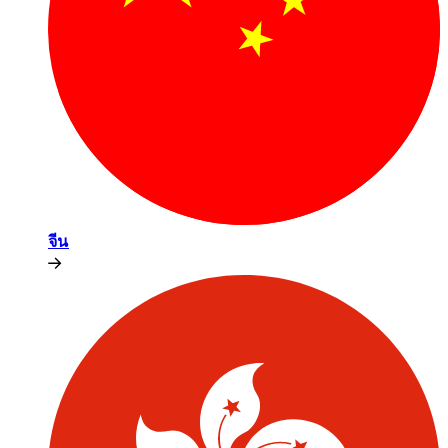
จีน​​