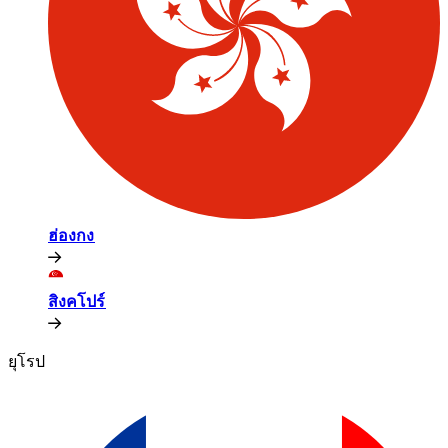
ฮ่องกง​​
สิงคโปร์​​
ยุโรป​​