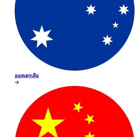
ออสเตรเลีย​​