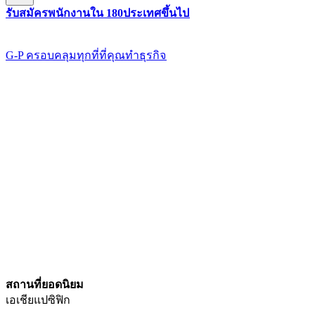
รับสมัครพนักงานใน 180ประเทศขึ้นไป​​
G-P ครอบคลุมทุกที่ที่คุณทําธุรกิจ​​
สถานที่ยอดนิยม​​
เอเชียแปซิฟิก​​