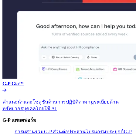
G-P Gia™​​
คำแนะนำและโซลูชันด้านการปฏิบัติตามกฎระเบียบด้าน
ทรัพยากรบุคคลโดยใช้ AI​​
G-P แพลตฟอร์ม​​
การผสานรวม​​
G-P ส่วนต่อประสานโปรแกรมประยุกต์​​
G-P