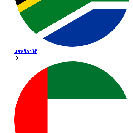
แอฟริกาใต้​​