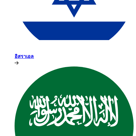
อิสราเอล​​