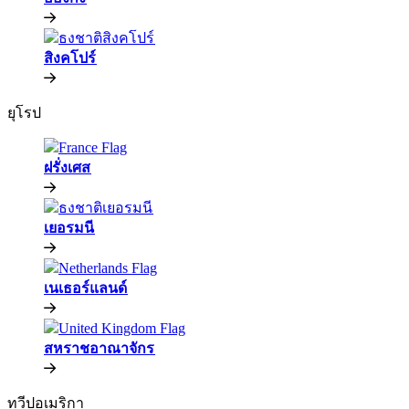
สิงคโปร์​​
ยุโรป​​
ฝรั่งเศส​​
เยอรมนี​​
เนเธอร์แลนด์​​
สหราชอาณาจักร​​
ทวีปอเมริกา​​