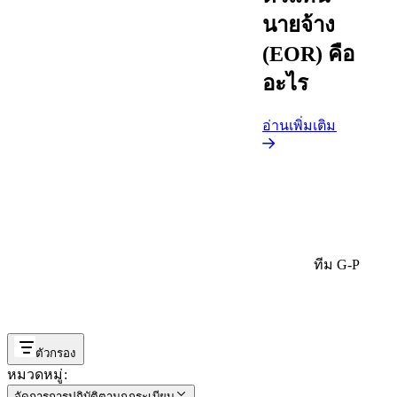
นายจ้าง
(EOR) คือ
อะไร​​
อ่านเพิ่มเติม​​
ทีม G-P​​
ตัวกรอง​​
หมวดหมู่​​
:​​
จัดการการปฏิบัติตามกฎระเบียบ​​