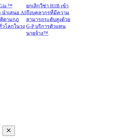
a ™
ยกเลิกวีซ่า H1B เข้า
ำเสนอ AI
ถึงบุคลากรที่มีความ
ิตามกฎ
สามารถระดับสูงด้วย
วโลกในวง
G-P บริการตัวแทน
นายจ้าง™​​