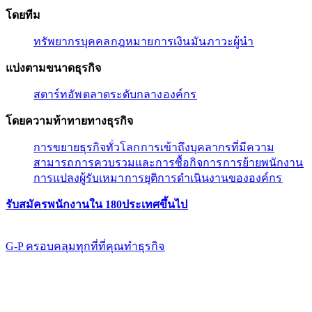
โดยทีม​​
ทรัพยากรบุคคล​​
กฎหมาย​​
การเงิน​​
มัน​​
ภาวะผู้นํา​​
แบ่งตามขนาดธุรกิจ​​
สตาร์ทอัพ​​
ตลาดระดับกลาง​​
องค์กร​​
โดยความท้าทายทางธุรกิจ​​
การขยายธุรกิจทั่วโลก​​
การเข้าถึงบุคลากรที่มีความ
สามารถ​​
การควบรวมและการซื้อกิจการ​​
การย้ายพนักงาน​​
การแปลงผู้รับเหมา​​
การยุติการดำเนินงานขององค์กร​​
รับสมัครพนักงานใน 180ประเทศขึ้นไป​​
G-P ครอบคลุมทุกที่ที่คุณทําธุรกิจ​​