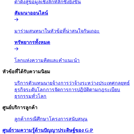
ดำดิ่งสู่ข้อมูลเชิงลึกที่ลึกซึ้งยิ่งขึ้น​​
สัมมนาออนไลน์​​
มาร่วมสนทนาในหัวข้อที่น่าสนใจกันเถอะ​​
ทรัพยากรทั้งหมด​​
โลกแห่งความคิดและคำแนะนำ​​
หัวข้อที่ได้รับความนิยม​​
บริการตัวแทนนายจ้าง​​
การว่าจ้างระหว่างประเทศ​​
กลยุทธ์
ธุรกิจระดับโลก​​
การจัดการการปฏิบัติตามกฎระเบียบ​​
ธุรกรรมทั่วโลก​​
ศูนย์บริการลูกค้า​​
ลูกค้า​​
กรณีศึกษา​​
โครงการสนับสนุน​​
ศูนย์รวมความรู้ด้านปัญญาประดิษฐ์ของ G-P​​