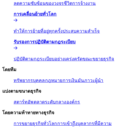
ลดความซับซ้อนของวงจรชีวิตการจ้างงาน​​
การเคลื่อนย้ายทั่วโลก​​
ทำให้การย้ายที่อยู่ทุกครั้งประสบความสำเร็จ​​
รับรองการปฏิบัติตามกฎระเบียบ​​
ปฏิบัติตามกฎระเบียบอย่างเคร่งครัดขณะขยายธุรกิจ​​
โดยทีม​​
ทรัพยากรบุคคล​​
กฎหมาย​​
การเงิน​​
มัน​​
ภาวะผู้นํา​​
แบ่งตามขนาดธุรกิจ​​
สตาร์ทอัพ​​
ตลาดระดับกลาง​​
องค์กร​​
โดยความท้าทายทางธุรกิจ​​
การขยายธุรกิจทั่วโลก​​
การเข้าถึงบุคลากรที่มีความ