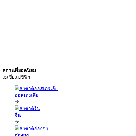
สถานที่ยอดนิยม​​
เอเชียแปซิฟิก​​
ออสเตรเลีย​​
จีน​​
ฮ่องกง​​