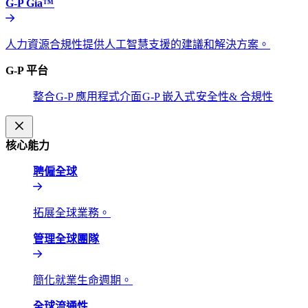
G-P Gia™​​
人力資源合規性提供人工智慧支援的建議和解決方案。​​
G-P 平台​​
整合​​
G-P 應用程式介面​​
G-P 嵌入式​​
安全性& 合規性​​
核心能力​​
聘僱全球​​
拓展全球業務。​​
管理全球團隊​​
簡化就業生命週期。​​
全球流通性​​