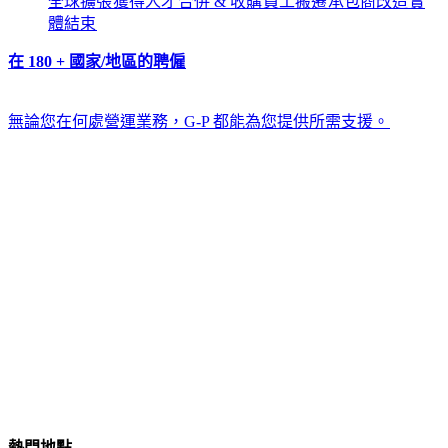
全球擴張​​
獲得人才​​
合併 & 收購​​
員工搬遷​​
承包商改造​​
實
體結束​​
在 180 + 國家/地區的聘僱​​
無論您在何處營運業務，G-P 都能為您提供所需支援。​​
熱門地點​​