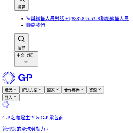
搜尋​​
與銷售人員對話 +1(888)-855-5328​​
聯絡銷售人員​​
聯絡我們​​
搜尋​​
中文（繁）
產品​​
解決方案​​
國家​​
合作夥伴​​
資源​​
登入​​
G-P 名義雇主™ & G-P 承包商​​
管理您的全球勞動力。​​