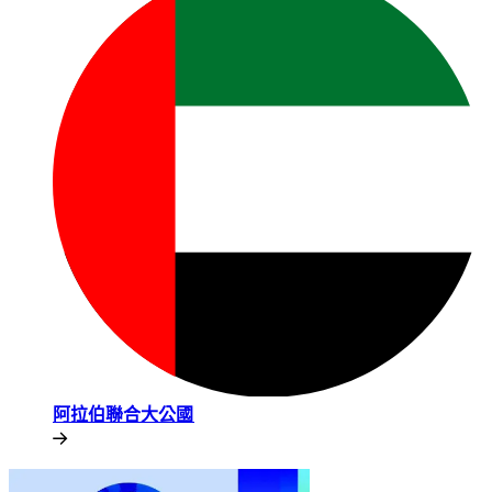
阿拉伯聯合大公國​​