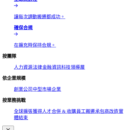
讓每次調動搬遷都成功。​​
確保合規​​
在擴充時保持合規。​​
按團隊​​
人力資源​​
法律​​
金融​​
資訊科技​​
領導層​​
依企業規模​​
創業公司​​
中型市場​​
企業​​
按業務挑戰​​
全球擴張​​
獲得人才​​
合併 & 收購​​
員工搬遷​​
承包商改造​​
實
體結束​​