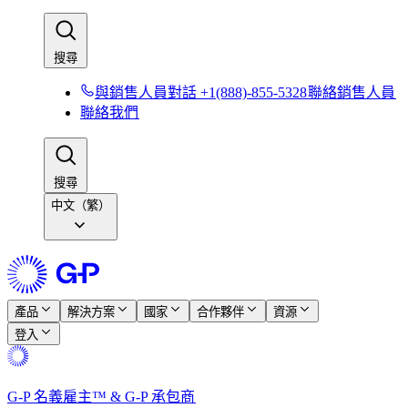
搜尋​​
與銷售人員對話 +1(888)-855-5328​​
聯絡銷售人員​​
聯絡我們​​
搜尋​​
中文（繁）
產品​​
解決方案​​
國家​​
合作夥伴​​
資源​​
登入​​
G-P 名義雇主™ & G-P 承包商​​