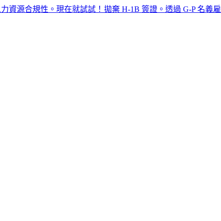
規性。現在就試試！​​
拋棄 H-1B 簽證。透過 G-P 名義雇主™ 獲