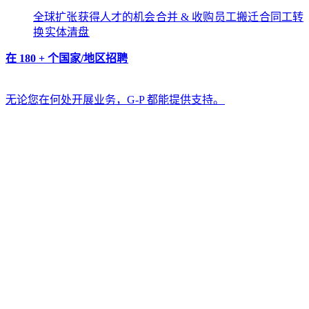
全球扩张​​
获得人才的机会​​
合并 & 收购​​
员工搬迁​​
合同工转
换​​
实体清盘​​
在 180 + 个国家/地区招聘​​
无论您在何处开展业务，G-P 都能提供支持。​​