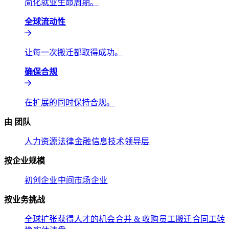
简化就业生命周期。​​
全球流动性​​
让每一次搬迁都取得成功。​​
确保合规​​
在扩展的同时保持合规。​​
由 团队​​
人力资源​​
法律​​
金融​​
信息技术​​
领导层​​
按企业规模​​
初创企业​​
中间市场​​
企业​​
按业务挑战​​
全球扩张​​
获得人才的机会​​
合并 & 收购​​
员工搬迁​​
合同工转