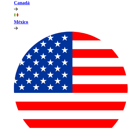
Canadá​​
México​​