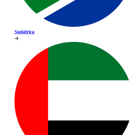
Sudáfrica​​