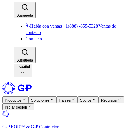
Búsqueda​​
Habla con ventas +1(888) -855-5328​​
Ventas de
contacto​​
Contacto​​
Búsqueda​​
Español
Productos​​
Soluciones​​
Países​​
Socios​​
Recursos​​
Iniciar sesión​​
G-P EOR™ & G-P Contractor​​