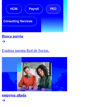
Busca pareja​​
Explora nuestra Red de Socios.​​
empresa aliada​​