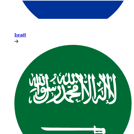
Israël​​