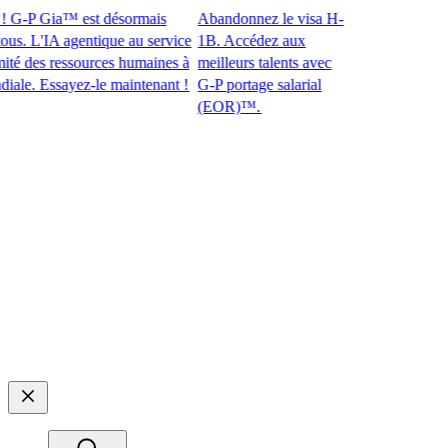
G-P Gia™ est désormais
Abandonnez le visa H-
. L'IA agentique au service
1B. Accédez aux
des ressources humaines à
meilleurs talents avec
. Essayez-le maintenant !​​
G-P portage salarial
(EOR)™.​​