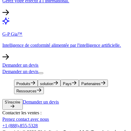
Gérez votre effectif à l’international.​​
G-P Gia™​​
Intelligence de conformité alimentée par l'intelligence artificielle.​​
Demander un devis​​
Demander un devis​​
Produits​​
solution​​
Pays​​
Partenaires​​
Ressources​​
Demander un devis​​
S'inscrire​​
Contacter les ventes :​​
Prenez contact avec nous​​
+1 (888)-855-5328​​