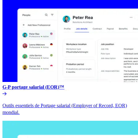
G-P portage salarial (EOR)™​​
Outils essentiels de Portage salarial (Employer of Record, EOR)
mondial.​​