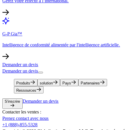
Gérez votre effectif à l’international.​​
G-P Gia™​​
Intelligence de conformité alimentée par l'intelligence artificielle.​​
Demander un devis​​
Demander un devis​​
Produits​​
solution​​
Pays​​
Partenaires​​
Ressources​​
Demander un devis​​
S'inscrire​​
Contacter les ventes :​​
Prenez contact avec nous​​
+1 (888)-855-5328​​