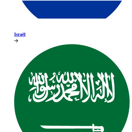
Israël​​