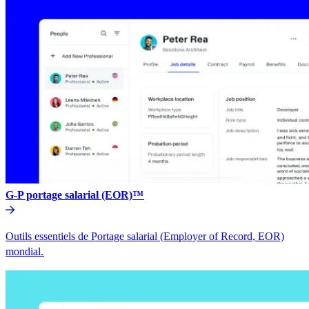
G-P portage salarial (EOR)™​​
Outils essentiels de Portage salarial (Employer of Record, EOR)
mondial.​​