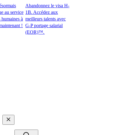
mais
Abandonnez le visa H-
 service
1B. Accédez aux
maines à
meilleurs talents avec
nant !​​
G-P portage salarial
(EOR)™.​​