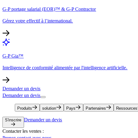
G-P portage salarial (EOR)™ & G-P Contractor​​
Gérez votre effectif à l’international.​​
G-P Gia™​​
Intelligence de conformité alimentée par l'intelligence artificielle.​​
Demander un devis​​
Demander un devis​​
Produits​​
solution​​
Pays​​
Partenaires​​
Ressources​​
Demander un devis​​
S'inscrire​​
Contacter les ventes :​​
Prenez contact avec nous​​