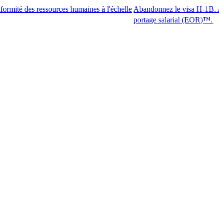
 ressources humaines à l'échelle
Abandonnez le visa H-1B. Accédez aux 
portage salarial (EOR)™.​​