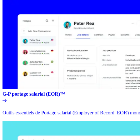
G-P portage salarial (EOR)™​​
Outils essentiels de Portage salarial (Employer of Record, EOR) mondia