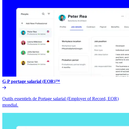
G-P portage salarial (EOR)™​​
Outils essentiels de Portage salarial (Employer of Record, EOR)
mondial.​​