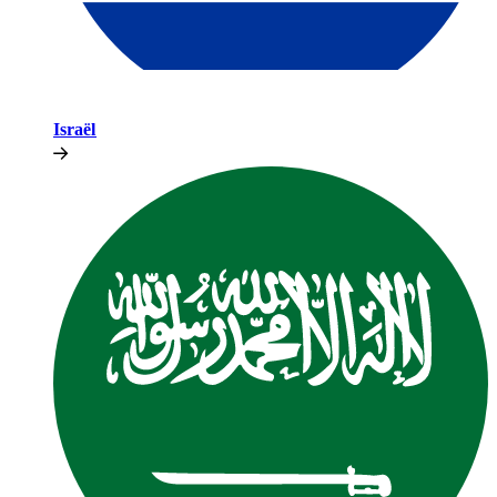
Israël​​