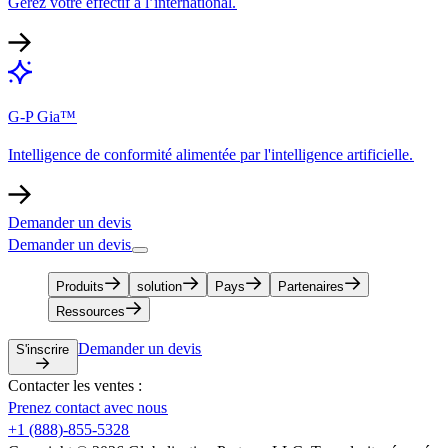
Gérez votre effectif à l’international.​​
G-P Gia™​​
Intelligence de conformité alimentée par l'intelligence artificielle.​​
Demander un devis​​
Demander un devis​​
Produits​​
solution​​
Pays​​
Partenaires​​
Ressources​​
Demander un devis​​
S'inscrire​​
Contacter les ventes :​​
Prenez contact avec nous​​
+1 (888)-855-5328​​