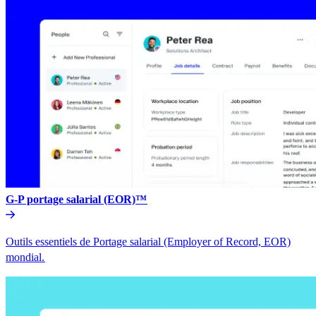
G-P portage salarial (EOR)™​​
Outils essentiels de Portage salarial (Employer of Record, EOR)
mondial.​​