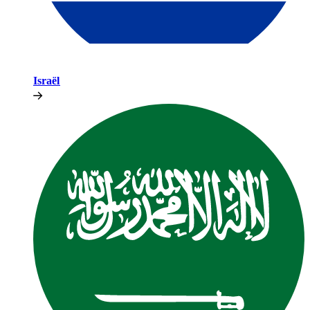
Israël​​