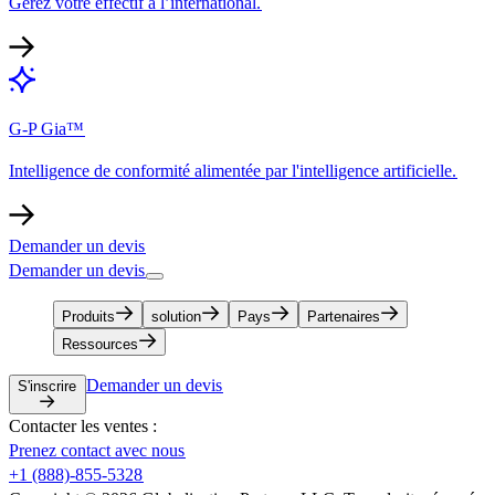
Gérez votre effectif à l’international.​​
G-P Gia™​​
Intelligence de conformité alimentée par l'intelligence artificielle.​​
Demander un devis​​
Demander un devis​​
Produits​​
solution​​
Pays​​
Partenaires​​
Ressources​​
Demander un devis​​
S'inscrire​​
Contacter les ventes :​​
Prenez contact avec nous​​
+1 (888)-855-5328​​