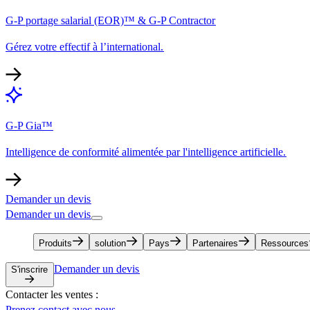
G-P portage salarial (EOR)™ & G-P Contractor​​
Gérez votre effectif à l’international.​​
G-P Gia™​​
Intelligence de conformité alimentée par l'intelligence artificielle.​​
Demander un devis​​
Demander un devis​​
Produits​​
solution​​
Pays​​
Partenaires​​
Ressources​​
Demander un devis​​
S'inscrire​​
Contacter les ventes :​​
Prenez contact avec nous​​