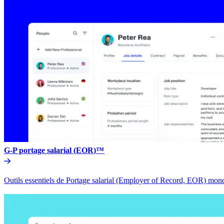
G-P portage salarial (EOR)™​​
Outils essentiels de Portage salarial (Employer of Record, EOR) mondia