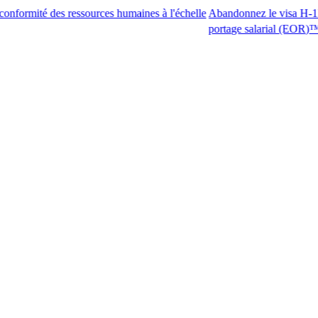
 des ressources humaines à l'échelle
Abandonnez le visa H-1B. Accédez 
portage salarial (EOR)™.​​