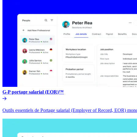
G-P portage salarial (EOR)™​​
Outils essentiels de Portage salarial (Employer of Record, EOR) mondia