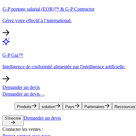
G-P portage salarial (EOR)™ & G-P Contractor​​
Gérez votre effectif à l’international.​​
G-P Gia™​​
Intelligence de conformité alimentée par l'intelligence artificielle.​​
Demander un devis​​
Demander un devis​​
Produits​​
solution​​
Pays​​
Partenaires​​
Ressources​​
Demander un devis​​
S'inscrire​​
Contacter les ventes :​​
Prenez contact avec nous​​