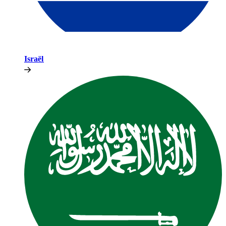
Israël​​