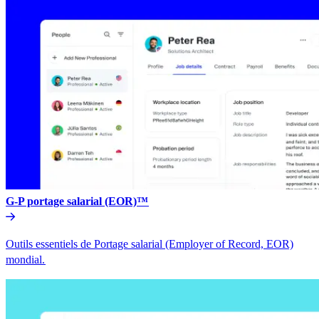
G-P portage salarial (EOR)™​​
Outils essentiels de Portage salarial (Employer of Record, EOR)
mondial.​​