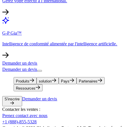
Gérez votre effectif à l’international.​​
G-P Gia™​​
Intelligence de conformité alimentée par l'intelligence artificielle.​​
Demander un devis​​
Demander un devis​​
Produits​​
solution​​
Pays​​
Partenaires​​
Ressources​​
Demander un devis​​
S'inscrire​​
Contacter les ventes :​​
Prenez contact avec nous​​
+1 (888)-855-5328​​