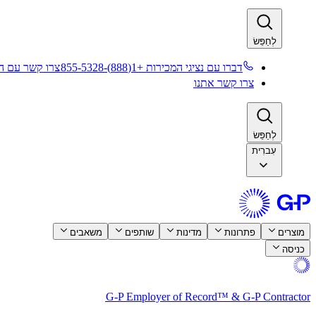
לְחַפֵּשׂ​​
דברו עם נציגי המכירות +1(888)-855-5328​​
צרו קשר עם המ
צרו קשר אתנו​​
לְחַפֵּשׂ​​
עִברִית
מוצרים​​
פתרונות​​
מדינות​​
שותפים​​
משאבים​​
כניסה​​
G-P Employer of Record™ & G-P Contractor​​