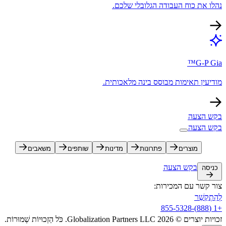
נהלו את כוח העבודה הגלובלי שלכם.​​
G-P Gia™​​
מודיעין תאימות מבוסס בינה מלאכותית.​​
בקש הצעה​​
בקש הצעה​​
מוצרים​​
פתרונות​​
מדינות​​
שותפים​​
משאבים​​
בקש הצעה​​
כניסה​​
צור קשר עם המכירות:​​
לְהִתְקַשֵׁר​​
+1 (888)-855-5328​​
זכויות יוצרים © 2026 Globalization Partners LLC. כֹּל הַזְכוּיוֹת שְׁמוּרוֹת.​​