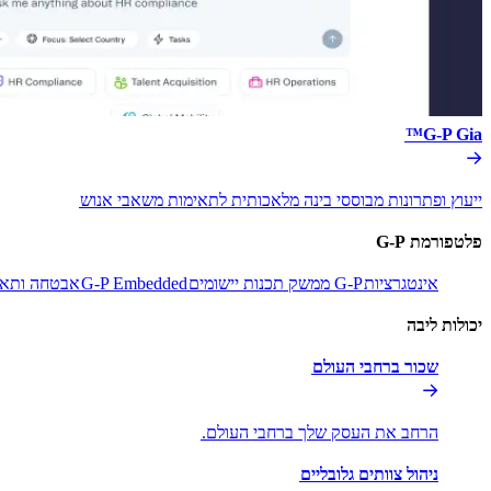
G-P Gia™​​
ייעוץ ופתרונות מבוססי בינה מלאכותית לתאימות משאבי אנוש​​
פלטפורמת G-P​​
אינטגרציות​​
G-P ממשק תכנות יישומים​​
G-P Embedded​​
אבטחה ותאימ
יכולות ליבה​​
שכור ברחבי העולם​​
הרחב את העסק שלך ברחבי העולם.​​
ניהול צוותים גלובליים​​