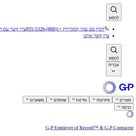
לְחַפֵּשׂ​​
דברו עם נציגי המכירות +1(888)-855-5328​​
צרו קשר עם המ
צרו קשר אתנו​​
לְחַפֵּשׂ​​
עִברִית
מוצרים​​
פתרונות​​
מדינות​​
שותפים​​
משאבים​​
כניסה​​
G-P Employer of Record™ & G-P Contractor​​