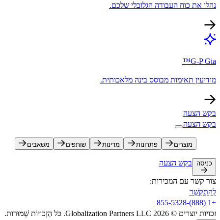
נהלו את כוח העבודה הגלובלי שלכם.​​
G-P Gia™​​
מודיעין תאימות מבוסס בינה מלאכותית.​​
בקש הצעה​​
בקש הצעה​​
מוצרים​​
פתרונות​​
מדינות​​
שותפים​​
משאבים​​
בקש הצעה​​
כניסה​​
צור קשר עם המכירות:​​
לְהִתְקַשֵׁר​​
+1 (888)-855-5328​​
זכויות יוצרים © 2026 Globalization Partners LLC. כֹּל הַזְכוּיוֹת שְׁמוּרוֹת.​​