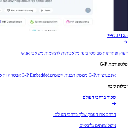
G-P Gia™​​
ייעוץ ופתרונות מבוססי בינה מלאכותית לתאימות משאבי אנוש​​
פלטפורמת G-P​​
אינטגרציות​​
G-P ממשק תכנות יישומים​​
G-P Embedded​​
אבטחה ותאימ
יכולות ליבה​​
שכור ברחבי העולם​​
הרחב את העסק שלך ברחבי העולם.​​
ניהול צוותים גלובליים​​