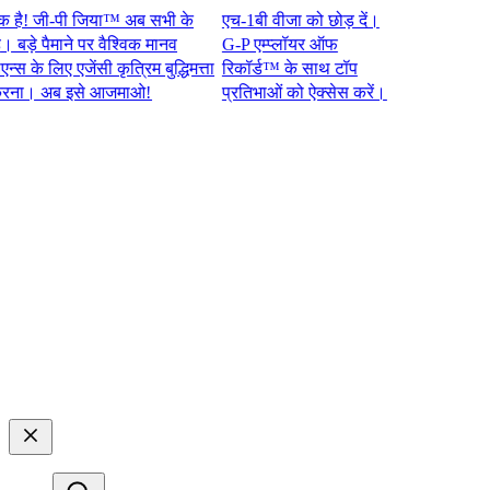
 जी-पी जिया™ अब सभी के
एच-1बी वीजा को छोड़ दें।
े पैमाने पर वैश्विक मानव
G-P एम्प्लॉयर ऑफ
 लिए एजेंसी कृत्रिम बुद्धिमत्ता
रिकॉर्ड™ के साथ टॉप
 अब इसे आजमाओ!​​
प्रतिभाओं को ऐक्सेस करें।​​