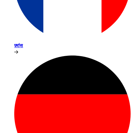
फ़्रांस​​