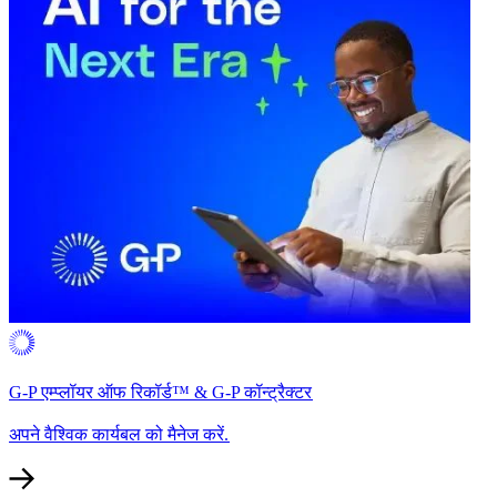
G-P एम्प्लॉयर ऑफ रिकॉर्ड™ & G-P कॉन्ट्रैक्टर​​
अपने वैश्विक कार्यबल को मैनेज करें.​​