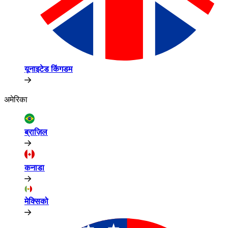
यूनाइटेड किंगडम​​
अमेरिका​​
ब्राज़िल​​
कनाडा​​
मेक्सिको​​