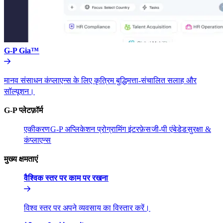
G-P Gia™​​
मानव संसाधन कंप्लाएन्स के लिए कृत्रिम बुद्धिमत्ता-संचालित सलाह और
सॉल्यूशन।​​
G-P प्लेटफ़ॉर्म​​
एकीकरण​​
G-P अप्लिकेशन प्रोग्रामिंग इंटरफ़ेस​​
जी-पी एंबेडेड​​
सुरक्षा &
कंप्लाएन्स​​
मुख्य क्षमताएं​​
वैश्विक स्तर पर काम पर रखना​​
विश्व स्तर पर अपने व्यवसाय का विस्तार करें।​​