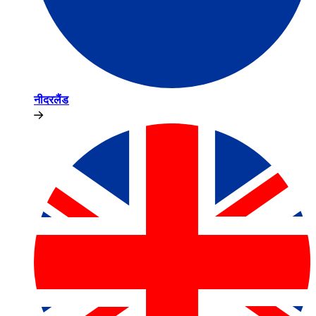
नीदरलैंड​​