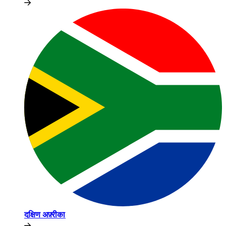
दक्षिण अफ़्रीका​​