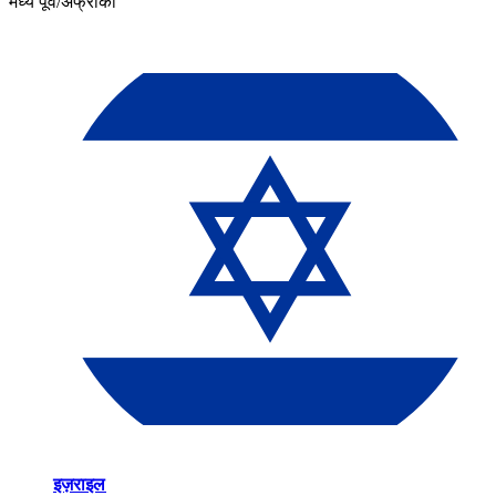
मध्य पूर्व/अफ्रीका​​
इज़राइल​​