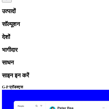
उत्पादों​​
सॉल्यूशन​​
देशों​​
भागीदार​​
साधन​​
साइन इन करें​​
G-P प्रॉडक्ट्स​​