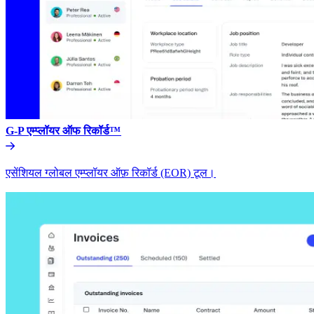
G-P एम्प्लॉयर ऑफ रिकॉर्ड™​​
एसेंशियल ग्लोबल एम्प्लॉयर ऑफ़ रिकॉर्ड (EOR) टूल।​​