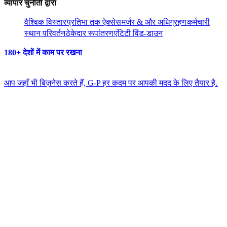
व्यापार चुनौती द्वारा​​
वैश्विक विस्तार​​
प्रतिभा तक ऐक्सेस​​
मर्जर & और अधिग्रहण​​
कर्मचारी
स्थान परिवर्तन​​
ठेकेदार रूपांतरण​​
एंटिटी विंड-डाउन​​
180+ देशों में काम पर रखना​​
आप जहाँ भी बिज़नेस करते हैं, G-P हर कदम पर आपकी मदद के लिए तैयार है.​​