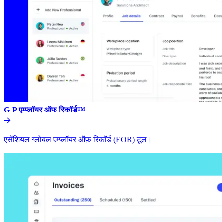
G-P एम्प्लॉयर ऑफ रिकॉर्ड™​​
एसेंशियल ग्लोबल एम्प्लॉयर ऑफ़ रिकॉर्ड (EOR) टूल।​​