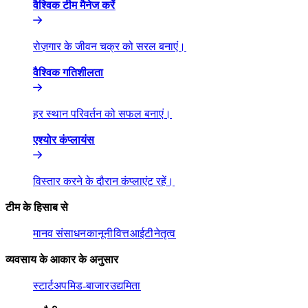
वैश्विक टीम मैनेज करें​​
रोज़गार के जीवन चक्र को सरल बनाएं।​​
वैश्विक गतिशीलता​​
हर स्थान परिवर्तन को सफल बनाएं।​​
एश्योर कंप्लायंस​​
विस्तार करने के दौरान कंप्लाएंट रहें।​​
टीम के हिसाब से​​
मानव संसाधन​​
कानूनी​​
वित्त​​
आईटी​​
नेतृत्व​​
व्यवसाय के आकार के अनुसार​​
स्टार्टअप​​
मिड-बाजार​​
उद्यमिता​​