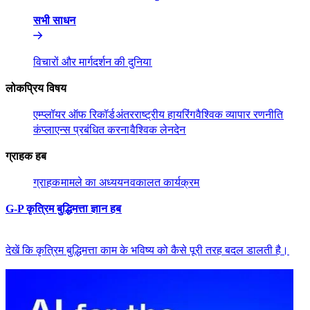
सभी साधन​​
विचारों और मार्गदर्शन की दुनिया​​
लोकप्रिय विषय​​
एम्प्लॉयर ऑफ रिकॉर्ड​​
अंतरराष्ट्रीय हायरिंग​​
वैश्विक व्यापार रणनीति​​
कंप्लाएन्स प्रबंधित करना​​
वैश्विक लेनदेन​​
ग्राहक हब​​
ग्राहक​​
मामले का अध्ययन​​
वकालत कार्यक्रम​​
G-P कृत्रिम बुद्धिमत्ता ज्ञान हब​​
देखें कि कृत्रिम बुद्धिमत्ता काम के भविष्य को कैसे पूरी तरह बदल डालती है।​​