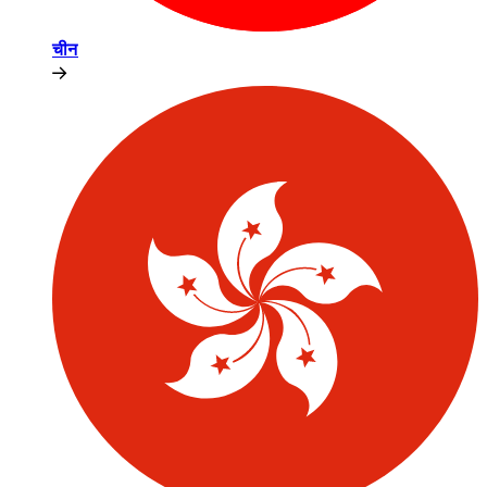
चीन​​