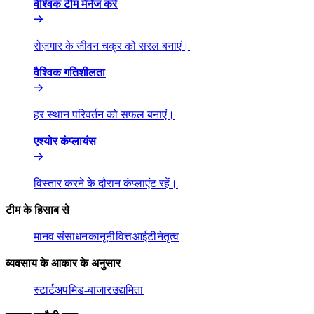
वैश्विक टीम मैनेज करें​​
रोज़गार के जीवन चक्र को सरल बनाएं।​​
वैश्विक गतिशीलता​​
हर स्थान परिवर्तन को सफल बनाएं।​​
एश्योर कंप्लायंस​​
विस्तार करने के दौरान कंप्लाएंट रहें।​​
टीम के हिसाब से​​
मानव संसाधन​​
कानूनी​​
वित्त​​
आईटी​​
नेतृत्व​​
व्यवसाय के आकार के अनुसार​​
स्टार्टअप​​
मिड-बाजार​​
उद्यमिता​​