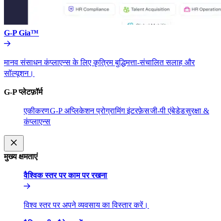
G-P Gia™​​
मानव संसाधन कंप्लाएन्स के लिए कृत्रिम बुद्धिमत्ता-संचालित सलाह और
सॉल्यूशन।​​
G-P प्लेटफ़ॉर्म​​
एकीकरण​​
G-P अप्लिकेशन प्रोग्रामिंग इंटरफ़ेस​​
जी-पी एंबेडेड​​
सुरक्षा &
कंप्लाएन्स​​
मुख्य क्षमताएं​​
वैश्विक स्तर पर काम पर रखना​​
विश्व स्तर पर अपने व्यवसाय का विस्तार करें।​​