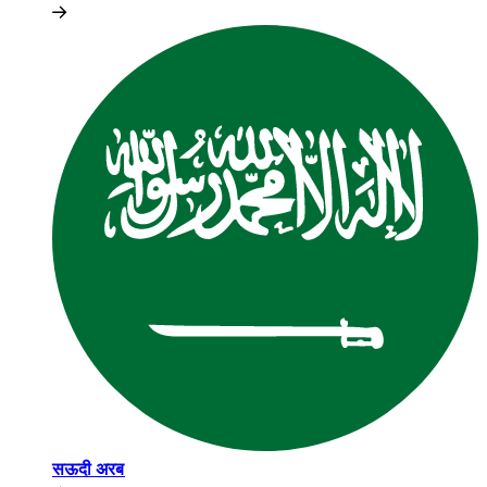
सऊदी अरब​​