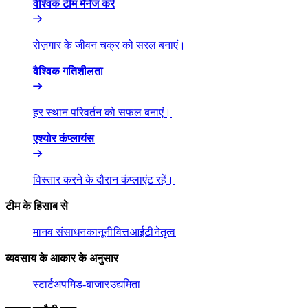
वैश्विक टीम मैनेज करें​​
रोज़गार के जीवन चक्र को सरल बनाएं।​​
वैश्विक गतिशीलता​​
हर स्थान परिवर्तन को सफल बनाएं।​​
एश्योर कंप्लायंस​​
विस्तार करने के दौरान कंप्लाएंट रहें।​​
टीम के हिसाब से​​
मानव संसाधन​​
कानूनी​​
वित्त​​
आईटी​​
नेतृत्व​​
व्यवसाय के आकार के अनुसार​​
स्टार्टअप​​
मिड-बाजार​​
उद्यमिता​​