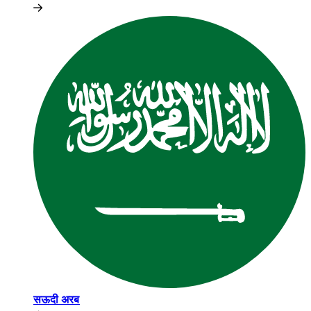
सऊदी अरब​​