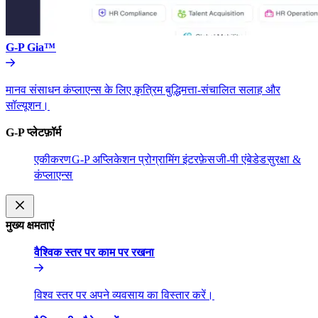
G-P Gia™​​
मानव संसाधन कंप्लाएन्स के लिए कृत्रिम बुद्धिमत्ता-संचालित सलाह और
सॉल्यूशन।​​
G-P प्लेटफ़ॉर्म​​
एकीकरण​​
G-P अप्लिकेशन प्रोग्रामिंग इंटरफ़ेस​​
जी-पी एंबेडेड​​
सुरक्षा &
कंप्लाएन्स​​
मुख्य क्षमताएं​​
वैश्विक स्तर पर काम पर रखना​​
विश्व स्तर पर अपने व्यवसाय का विस्तार करें।​​