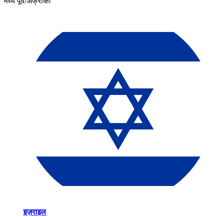
मध्य पूर्व/अफ्रीका​​
इज़राइल​​