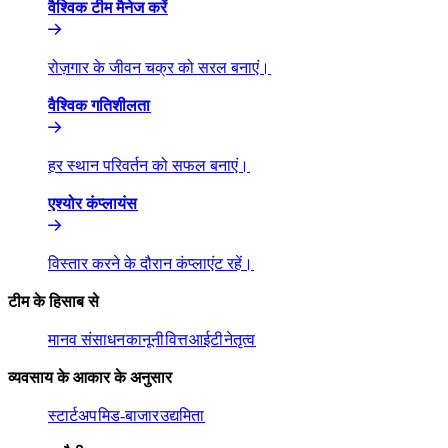
वैश्विक टीम मैनेज करें​​
रोज़गार के जीवन चक्र को सरल बनाएं।​​
वैश्विक गतिशीलता​​
हर स्थान परिवर्तन को सफल बनाएं।​​
एश्योर कंप्लायंस​​
विस्तार करने के दौरान कंप्लाएंट रहें।​​
टीम के हिसाब से​​
मानव संसाधन​​
कानूनी​​
वित्त​​
आईटी​​
नेतृत्व​​
व्यवसाय के आकार के अनुसार​​
स्टार्टअप​​
मिड-बाजार​​
उद्यमिता​​