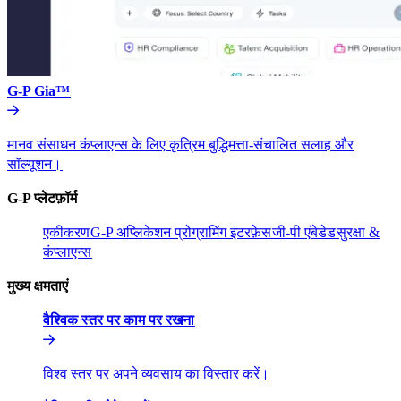
G-P Gia™​​
मानव संसाधन कंप्लाएन्स के लिए कृत्रिम बुद्धिमत्ता-संचालित सलाह और
सॉल्यूशन।​​
G-P प्लेटफ़ॉर्म​​
एकीकरण​​
G-P अप्लिकेशन प्रोग्रामिंग इंटरफ़ेस​​
जी-पी एंबेडेड​​
सुरक्षा &
कंप्लाएन्स​​
मुख्य क्षमताएं​​
वैश्विक स्तर पर काम पर रखना​​
विश्व स्तर पर अपने व्यवसाय का विस्तार करें।​​