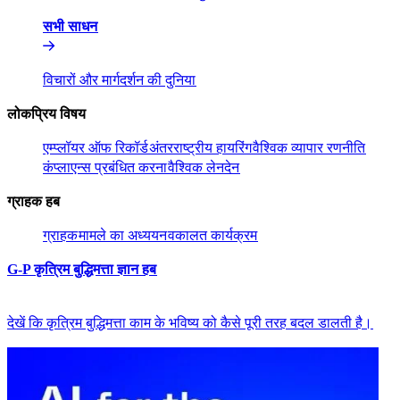
सभी साधन​​
विचारों और मार्गदर्शन की दुनिया​​
लोकप्रिय विषय​​
एम्प्लॉयर ऑफ रिकॉर्ड​​
अंतरराष्ट्रीय हायरिंग​​
वैश्विक व्यापार रणनीति​​
कंप्लाएन्स प्रबंधित करना​​
वैश्विक लेनदेन​​
ग्राहक हब​​
ग्राहक​​
मामले का अध्ययन​​
वकालत कार्यक्रम​​
G-P कृत्रिम बुद्धिमत्ता ज्ञान हब​​
देखें कि कृत्रिम बुद्धिमत्ता काम के भविष्य को कैसे पूरी तरह बदल डालती है।​​