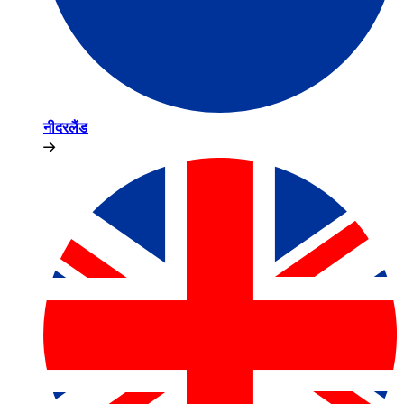
नीदरलैंड​​