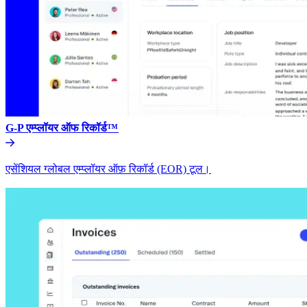
G-P एम्प्लॉयर ऑफ रिकॉर्ड™​​
एसेंशियल ग्लोबल एम्प्लॉयर ऑफ़ रिकॉर्ड (EOR) टूल।​​