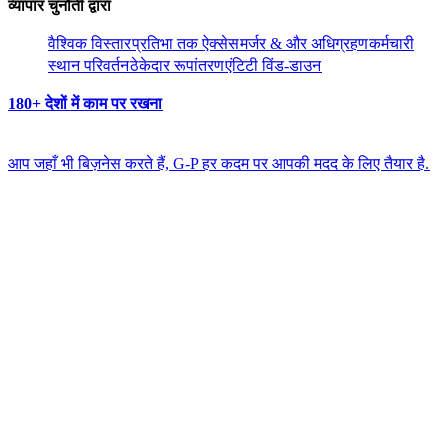
व्यापार चुनौती द्वारा​​
वैश्विक विस्तार​​
प्रतिभा तक ऐक्सेस​​
मर्जर & और अधिग्रहण​​
कर्मचारी
स्थान परिवर्तन​​
ठेकेदार रूपांतरण​​
एंटिटी विंड-डाउन​​
180+ देशों में काम पर रखना​​
आप जहाँ भी बिज़नेस करते हैं, G-P हर कदम पर आपकी मदद के लिए तैयार है.​​