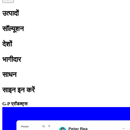
उत्पादों​​
सॉल्यूशन​​
देशों​​
भागीदार​​
साधन​​
साइन इन करें​​
G-P प्रॉडक्ट्स​​