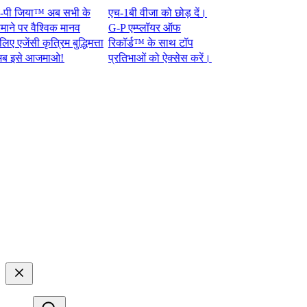
जिया™ अब सभी के
एच-1बी वीजा को छोड़ दें।
 पर वैश्विक मानव
G-P एम्प्लॉयर ऑफ
ंसी कृत्रिम बुद्धिमत्ता
रिकॉर्ड™ के साथ टॉप
े आजमाओ!​​
प्रतिभाओं को ऐक्सेस करें।​​