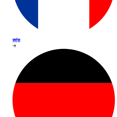
फ़्रांस​​