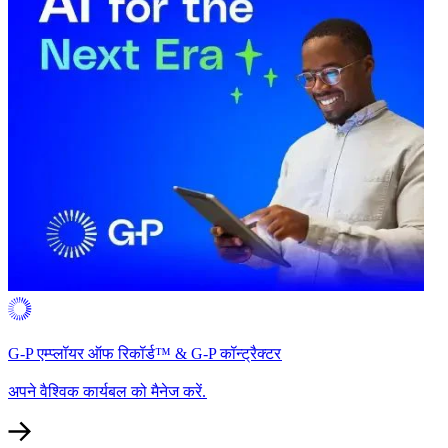
G-P एम्प्लॉयर ऑफ रिकॉर्ड™ & G-P कॉन्ट्रैक्टर​​
अपने वैश्विक कार्यबल को मैनेज करें.​​