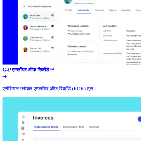
G-P एम्प्लॉयर ऑफ रिकॉर्ड™​​
एसेंशियल ग्लोबल एम्प्लॉयर ऑफ़ रिकॉर्ड (EOR) टूल।​​