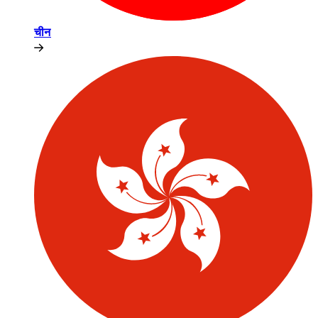
चीन​​