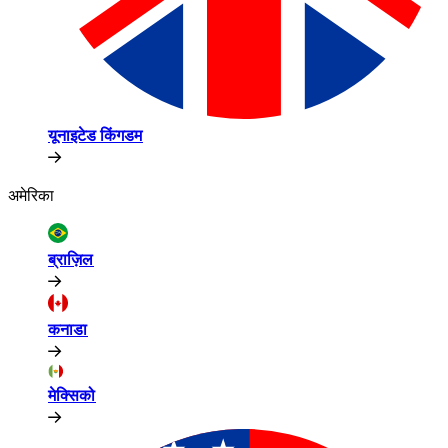
यूनाइटेड किंगडम​​
अमेरिका​​
ब्राज़िल​​
कनाडा​​
मेक्सिको​​