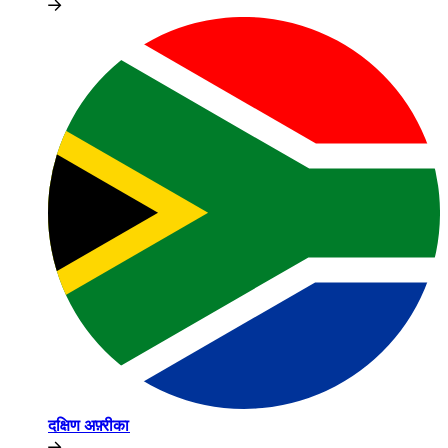
दक्षिण अफ़्रीका​​