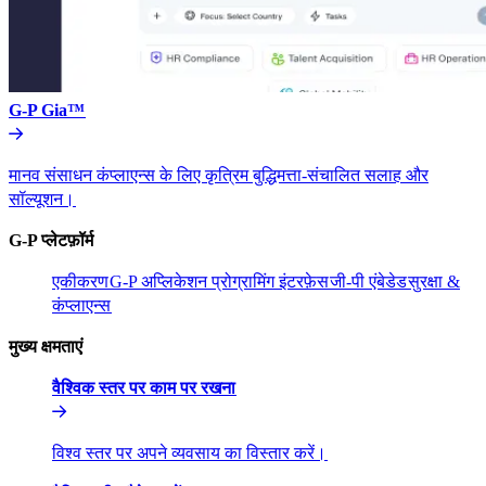
G-P Gia™​​
मानव संसाधन कंप्लाएन्स के लिए कृत्रिम बुद्धिमत्ता-संचालित सलाह और
सॉल्यूशन।​​
G-P प्लेटफ़ॉर्म​​
एकीकरण​​
G-P अप्लिकेशन प्रोग्रामिंग इंटरफ़ेस​​
जी-पी एंबेडेड​​
सुरक्षा &
कंप्लाएन्स​​
मुख्य क्षमताएं​​
वैश्विक स्तर पर काम पर रखना​​
विश्व स्तर पर अपने व्यवसाय का विस्तार करें।​​