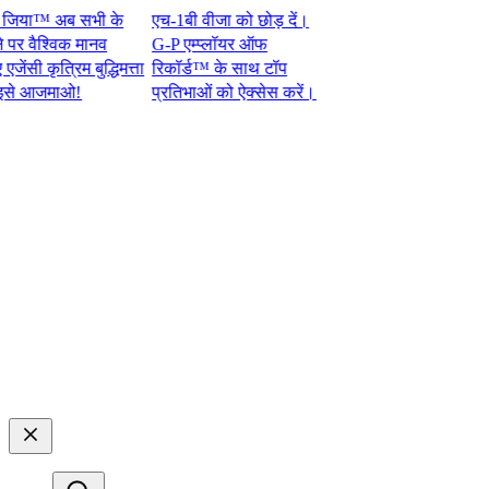
या™ अब सभी के
एच-1बी वीजा को छोड़ दें।
 वैश्विक मानव
G-P एम्प्लॉयर ऑफ
 कृत्रिम बुद्धिमत्ता
रिकॉर्ड™ के साथ टॉप
जमाओ!​​
प्रतिभाओं को ऐक्सेस करें।​​