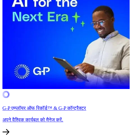
G-P एम्प्लॉयर ऑफ रिकॉर्ड™ & G-P कॉन्ट्रैक्टर​​
अपने वैश्विक कार्यबल को मैनेज करें.​​