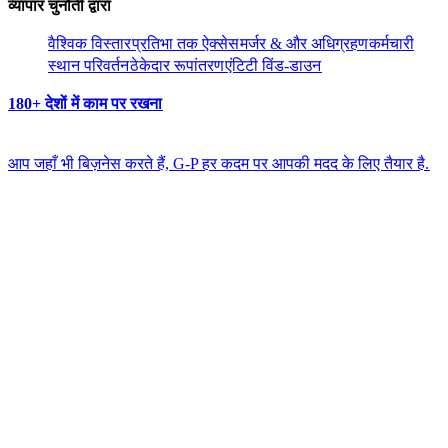
व्यापार चुनौती द्वारा​​
वैश्विक विस्तार​​
प्रतिभा तक ऐक्सेस​​
मर्जर & और अधिग्रहण​​
कर्मचारी
स्थान परिवर्तन​​
ठेकेदार रूपांतरण​​
एंटिटी विंड-डाउन​​
180+ देशों में काम पर रखना​​
आप जहाँ भी बिज़नेस करते हैं, G-P हर कदम पर आपकी मदद के लिए तैयार है.​​