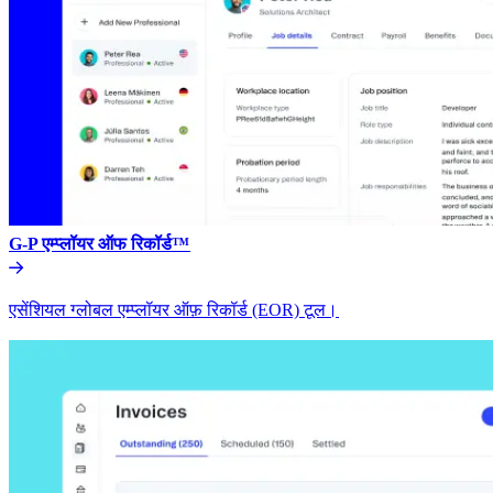
G-P एम्प्लॉयर ऑफ रिकॉर्ड™​​
एसेंशियल ग्लोबल एम्प्लॉयर ऑफ़ रिकॉर्ड (EOR) टूल।​​