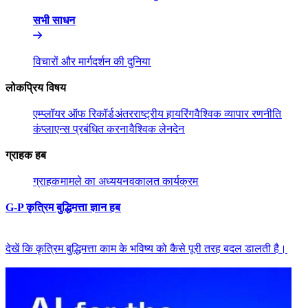
सभी साधन​​
विचारों और मार्गदर्शन की दुनिया​​
लोकप्रिय विषय​​
एम्प्लॉयर ऑफ रिकॉर्ड​​
अंतरराष्ट्रीय हायरिंग​​
वैश्विक व्यापार रणनीति​​
कंप्लाएन्स प्रबंधित करना​​
वैश्विक लेनदेन​​
ग्राहक हब​​
ग्राहक​​
मामले का अध्ययन​​
वकालत कार्यक्रम​​
G-P कृत्रिम बुद्धिमत्ता ज्ञान हब​​
देखें कि कृत्रिम बुद्धिमत्ता काम के भविष्य को कैसे पूरी तरह बदल डालती है।​​