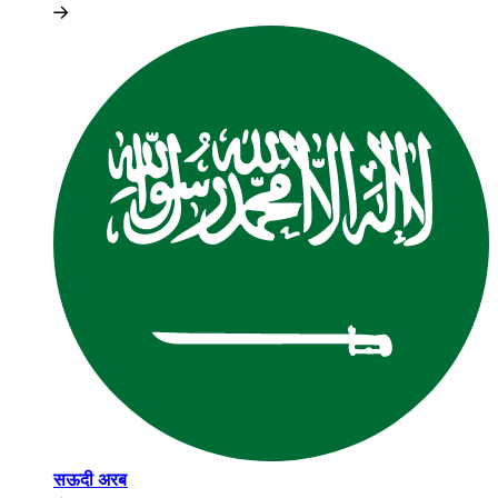
सऊदी अरब​​