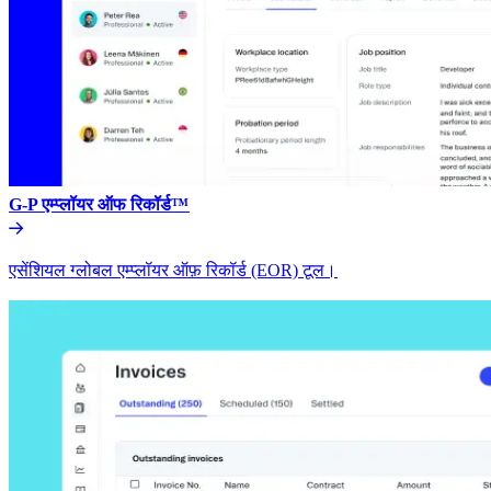
G-P एम्प्लॉयर ऑफ रिकॉर्ड™​​
एसेंशियल ग्लोबल एम्प्लॉयर ऑफ़ रिकॉर्ड (EOR) टूल।​​