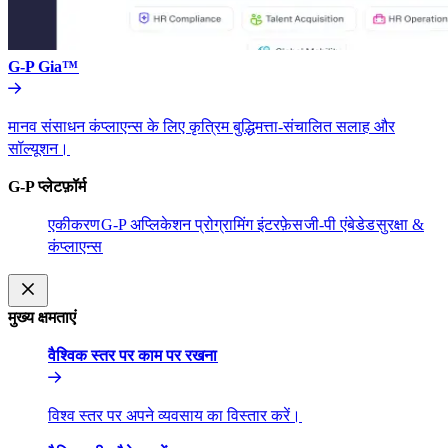
G-P Gia™​​
मानव संसाधन कंप्लाएन्स के लिए कृत्रिम बुद्धिमत्ता-संचालित सलाह और
सॉल्यूशन।​​
G-P प्लेटफ़ॉर्म​​
एकीकरण​​
G-P अप्लिकेशन प्रोग्रामिंग इंटरफ़ेस​​
जी-पी एंबेडेड​​
सुरक्षा &
कंप्लाएन्स​​
मुख्य क्षमताएं​​
वैश्विक स्तर पर काम पर रखना​​
विश्व स्तर पर अपने व्यवसाय का विस्तार करें।​​