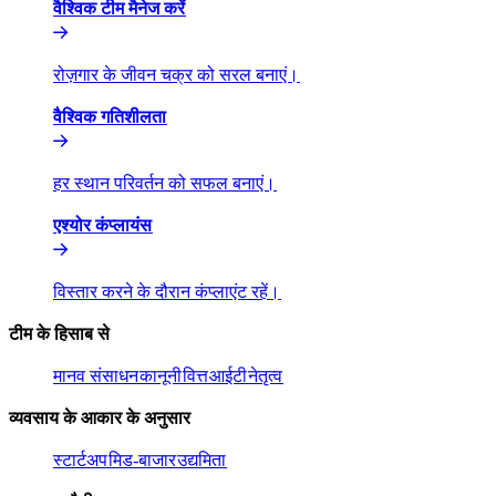
वैश्विक टीम मैनेज करें​​
रोज़गार के जीवन चक्र को सरल बनाएं।​​
वैश्विक गतिशीलता​​
हर स्थान परिवर्तन को सफल बनाएं।​​
एश्योर कंप्लायंस​​
विस्तार करने के दौरान कंप्लाएंट रहें।​​
टीम के हिसाब से​​
मानव संसाधन​​
कानूनी​​
वित्त​​
आईटी​​
नेतृत्व​​
व्यवसाय के आकार के अनुसार​​
स्टार्टअप​​
मिड-बाजार​​
उद्यमिता​​