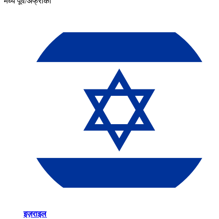
मध्य पूर्व/अफ्रीका​​
इज़राइल​​