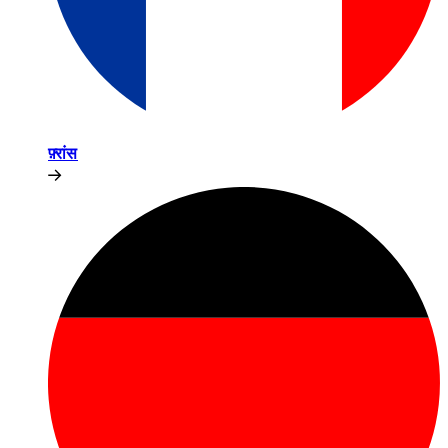
फ़्रांस​​