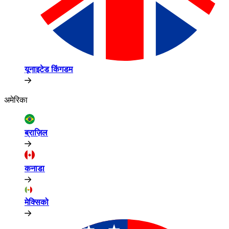
यूनाइटेड किंगडम​​
अमेरिका​​
ब्राज़िल​​
कनाडा​​
मेक्सिको​​