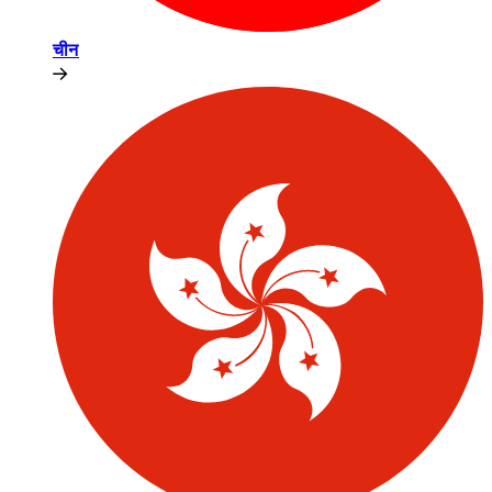
चीन​​