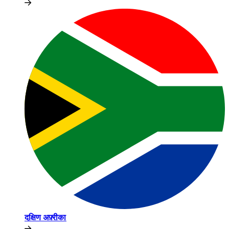
दक्षिण अफ़्रीका​​