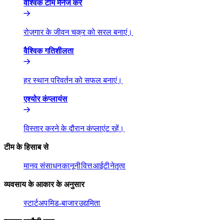
वैश्विक टीम मैनेज करें​​
रोज़गार के जीवन चक्र को सरल बनाएं।​​
वैश्विक गतिशीलता​​
हर स्थान परिवर्तन को सफल बनाएं।​​
एश्योर कंप्लायंस​​
विस्तार करने के दौरान कंप्लाएंट रहें।​​
टीम के हिसाब से​​
मानव संसाधन​​
कानूनी​​
वित्त​​
आईटी​​
नेतृत्व​​
व्यवसाय के आकार के अनुसार​​
स्टार्टअप​​
मिड-बाजार​​
उद्यमिता​​