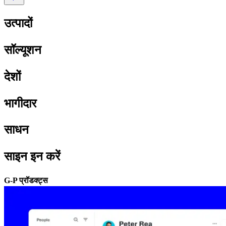
उत्पादों​​
सॉल्यूशन​​
देशों​​
भागीदार​​
साधन​​
साइन इन करें​​
G-P प्रॉडक्ट्स​​