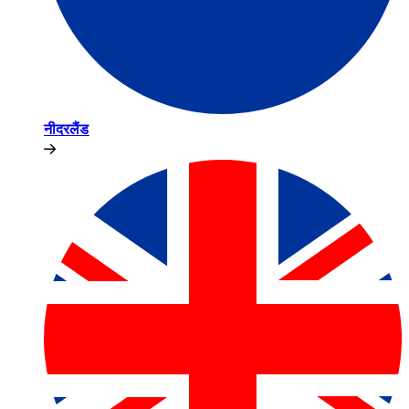
नीदरलैंड​​