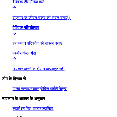
वैश्विक टीम मैनेज करें​​
रोज़गार के जीवन चक्र को सरल बनाएं।​​
वैश्विक गतिशीलता​​
हर स्थान परिवर्तन को सफल बनाएं।​​
एश्योर कंप्लायंस​​
विस्तार करने के दौरान कंप्लाएंट रहें।​​
टीम के हिसाब से​​
मानव संसाधन​​
कानूनी​​
वित्त​​
आईटी​​
नेतृत्व​​
व्यवसाय के आकार के अनुसार​​
स्टार्टअप​​
मिड-बाजार​​
उद्यमिता​​