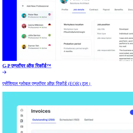
G-P एम्प्लॉयर ऑफ रिकॉर्ड™​​
एसेंशियल ग्लोबल एम्प्लॉयर ऑफ़ रिकॉर्ड (EOR) टूल।​​