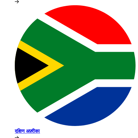
दक्षिण अफ़्रीका​​