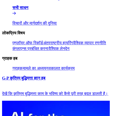
सभी साधन​​
विचारों और मार्गदर्शन की दुनिया​​
लोकप्रिय विषय​​
एम्प्लॉयर ऑफ रिकॉर्ड​​
अंतरराष्ट्रीय हायरिंग​​
वैश्विक व्यापार रणनीति​​
कंप्लाएन्स प्रबंधित करना​​
वैश्विक लेनदेन​​
ग्राहक हब​​
ग्राहक​​
मामले का अध्ययन​​
वकालत कार्यक्रम​​
G-P कृत्रिम बुद्धिमत्ता ज्ञान हब​​
देखें कि कृत्रिम बुद्धिमत्ता काम के भविष्य को कैसे पूरी तरह बदल डालती है।​​