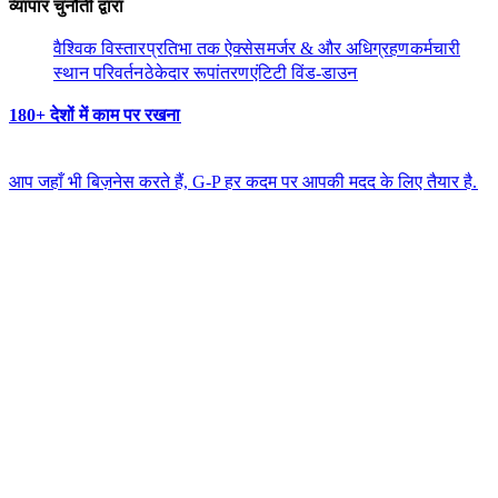
व्यापार चुनौती द्वारा​​
वैश्विक विस्तार​​
प्रतिभा तक ऐक्सेस​​
मर्जर & और अधिग्रहण​​
कर्मचारी
स्थान परिवर्तन​​
ठेकेदार रूपांतरण​​
एंटिटी विंड-डाउन​​
180+ देशों में काम पर रखना​​
आप जहाँ भी बिज़नेस करते हैं, G-P हर कदम पर आपकी मदद के लिए तैयार है.​​