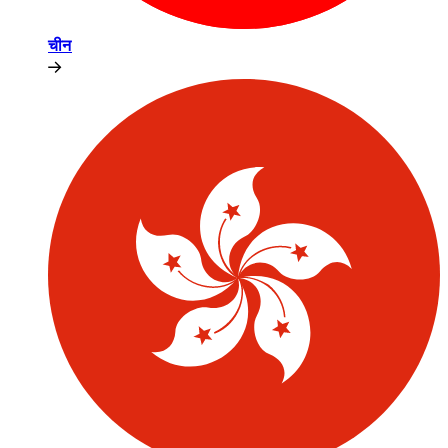
चीन​​