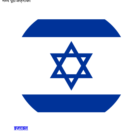
मध्य पूर्व/अफ्रीका​​
इज़राइल​​