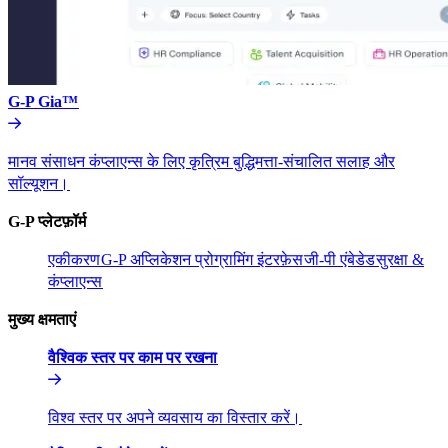
G-P Gia™​​
मानव संसाधन कंप्लाएन्स के लिए कृत्रिम बुद्धिमत्ता-संचालित सलाह और
सॉल्यूशन।​​
G-P प्लेटफ़ॉर्म​​
एकीकरण​​
G-P अप्लिकेशन प्रोग्रामिंग इंटरफ़ेस​​
जी-पी एंबेडेड​​
सुरक्षा &
कंप्लाएन्स​​
मुख्य क्षमताएं​​
वैश्विक स्तर पर काम पर रखना​​
विश्व स्तर पर अपने व्यवसाय का विस्तार करें।​​