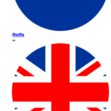
नीदरलैंड​​