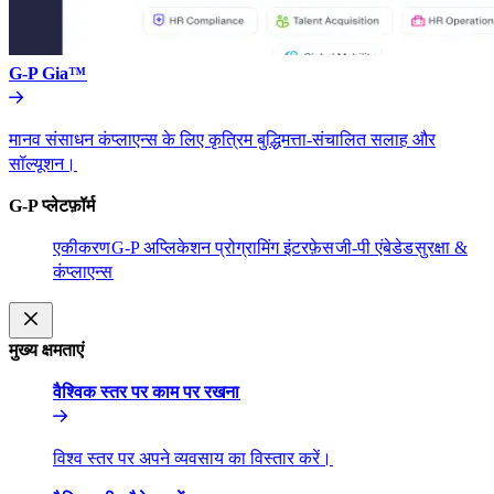
G-P Gia™​​
मानव संसाधन कंप्लाएन्स के लिए कृत्रिम बुद्धिमत्ता-संचालित सलाह और
सॉल्यूशन।​​
G-P प्लेटफ़ॉर्म​​
एकीकरण​​
G-P अप्लिकेशन प्रोग्रामिंग इंटरफ़ेस​​
जी-पी एंबेडेड​​
सुरक्षा &
कंप्लाएन्स​​
मुख्य क्षमताएं​​
वैश्विक स्तर पर काम पर रखना​​
विश्व स्तर पर अपने व्यवसाय का विस्तार करें।​​