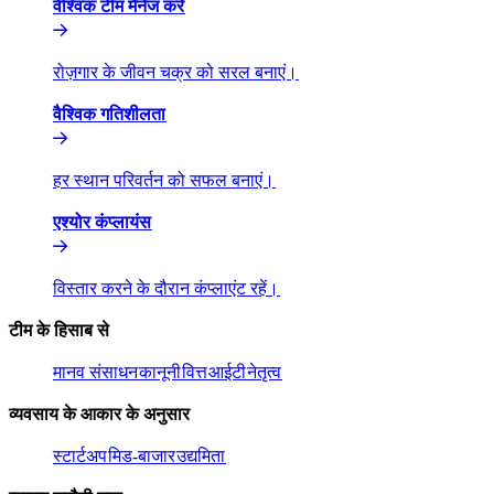
वैश्विक टीम मैनेज करें​​
रोज़गार के जीवन चक्र को सरल बनाएं।​​
वैश्विक गतिशीलता​​
हर स्थान परिवर्तन को सफल बनाएं।​​
एश्योर कंप्लायंस​​
विस्तार करने के दौरान कंप्लाएंट रहें।​​
टीम के हिसाब से​​
मानव संसाधन​​
कानूनी​​
वित्त​​
आईटी​​
नेतृत्व​​
व्यवसाय के आकार के अनुसार​​
स्टार्टअप​​
मिड-बाजार​​
उद्यमिता​​