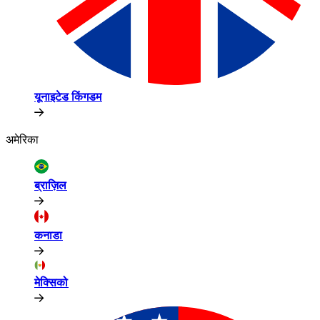
यूनाइटेड किंगडम​​
अमेरिका​​
ब्राज़िल​​
कनाडा​​
मेक्सिको​​