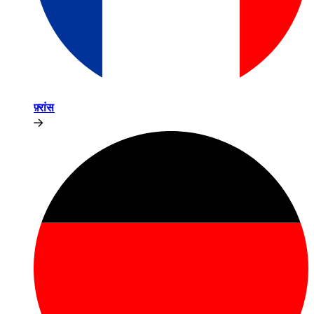
फ़्रांस​​