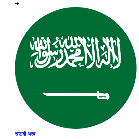
सऊदी अरब​​