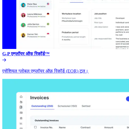
G-P एम्प्लॉयर ऑफ रिकॉर्ड™​​
एसेंशियल ग्लोबल एम्प्लॉयर ऑफ़ रिकॉर्ड (EOR) टूल।​​