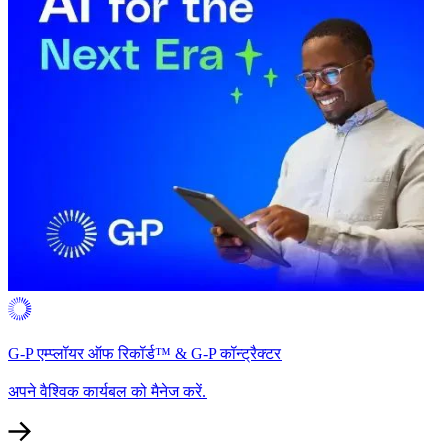
G-P एम्प्लॉयर ऑफ रिकॉर्ड™ & G-P कॉन्ट्रैक्टर​​
अपने वैश्विक कार्यबल को मैनेज करें.​​