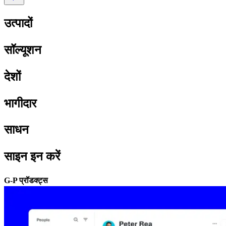
उत्पादों​​
सॉल्यूशन​​
देशों​​
भागीदार​​
साधन​​
साइन इन करें​​
G-P प्रॉडक्ट्स​​