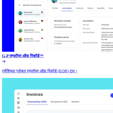
G-P एम्प्लॉयर ऑफ रिकॉर्ड™​​
एसेंशियल ग्लोबल एम्प्लॉयर ऑफ़ रिकॉर्ड (EOR) टूल।​​