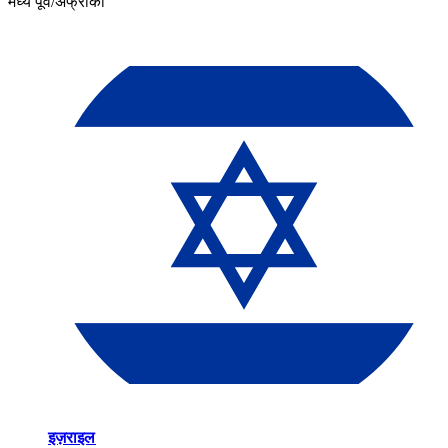
मध्य पूर्व/अफ्रीका​​
इज़राइल​​