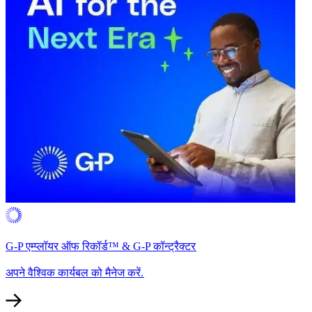
G-P एम्प्लॉयर ऑफ रिकॉर्ड™ & G-P कॉन्ट्रैक्टर​​
अपने वैश्विक कार्यबल को मैनेज करें.​​