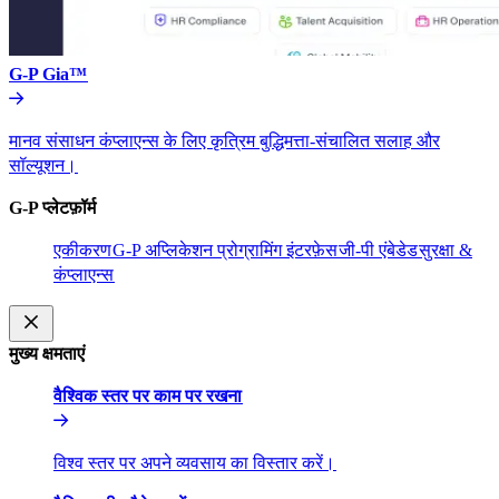
G-P Gia™​​
मानव संसाधन कंप्लाएन्स के लिए कृत्रिम बुद्धिमत्ता-संचालित सलाह और
सॉल्यूशन।​​
G-P प्लेटफ़ॉर्म​​
एकीकरण​​
G-P अप्लिकेशन प्रोग्रामिंग इंटरफ़ेस​​
जी-पी एंबेडेड​​
सुरक्षा &
कंप्लाएन्स​​
मुख्य क्षमताएं​​
वैश्विक स्तर पर काम पर रखना​​
विश्व स्तर पर अपने व्यवसाय का विस्तार करें।​​