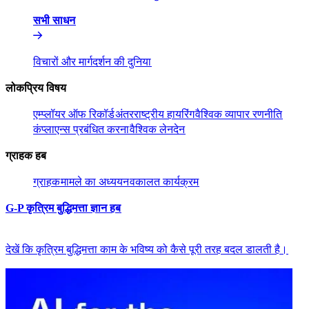
सभी साधन​​
विचारों और मार्गदर्शन की दुनिया​​
लोकप्रिय विषय​​
एम्प्लॉयर ऑफ रिकॉर्ड​​
अंतरराष्ट्रीय हायरिंग​​
वैश्विक व्यापार रणनीति​​
कंप्लाएन्स प्रबंधित करना​​
वैश्विक लेनदेन​​
ग्राहक हब​​
ग्राहक​​
मामले का अध्ययन​​
वकालत कार्यक्रम​​
G-P कृत्रिम बुद्धिमत्ता ज्ञान हब​​
देखें कि कृत्रिम बुद्धिमत्ता काम के भविष्य को कैसे पूरी तरह बदल डालती है।​​