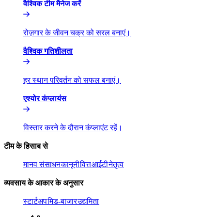
वैश्विक टीम मैनेज करें​​
रोज़गार के जीवन चक्र को सरल बनाएं।​​
वैश्विक गतिशीलता​​
हर स्थान परिवर्तन को सफल बनाएं।​​
एश्योर कंप्लायंस​​
विस्तार करने के दौरान कंप्लाएंट रहें।​​
टीम के हिसाब से​​
मानव संसाधन​​
कानूनी​​
वित्त​​
आईटी​​
नेतृत्व​​
व्यवसाय के आकार के अनुसार​​
स्टार्टअप​​
मिड-बाजार​​
उद्यमिता​​