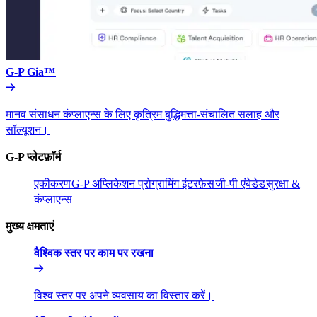
G-P Gia™​​
मानव संसाधन कंप्लाएन्स के लिए कृत्रिम बुद्धिमत्ता-संचालित सलाह और
सॉल्यूशन।​​
G-P प्लेटफ़ॉर्म​​
एकीकरण​​
G-P अप्लिकेशन प्रोग्रामिंग इंटरफ़ेस​​
जी-पी एंबेडेड​​
सुरक्षा &
कंप्लाएन्स​​
मुख्य क्षमताएं​​
वैश्विक स्तर पर काम पर रखना​​
विश्व स्तर पर अपने व्यवसाय का विस्तार करें।​​