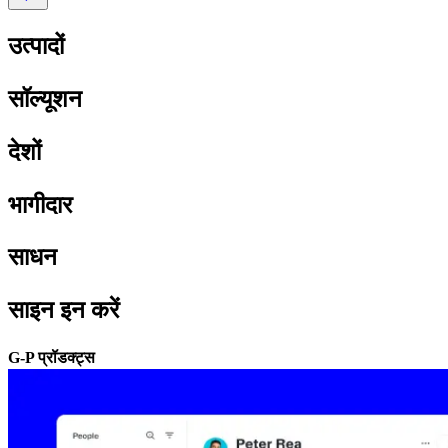
उत्पादों​​
सॉल्यूशन​​
देशों​​
भागीदार​​
साधन​​
साइन इन करें​​
G-P प्रॉडक्ट्स​​