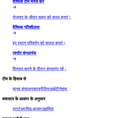
वैश्विक टीम मैनेज करें​​
रोज़गार के जीवन चक्र को सरल बनाएं।​​
वैश्विक गतिशीलता​​
हर स्थान परिवर्तन को सफल बनाएं।​​
एश्योर कंप्लायंस​​
विस्तार करने के दौरान कंप्लाएंट रहें।​​
टीम के हिसाब से​​
मानव संसाधन​​
कानूनी​​
वित्त​​
आईटी​​
नेतृत्व​​
व्यवसाय के आकार के अनुसार​​
स्टार्टअप​​
मिड-बाजार​​
उद्यमिता​​