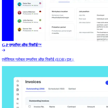
G-P एम्प्लॉयर ऑफ रिकॉर्ड™​​
एसेंशियल ग्लोबल एम्प्लॉयर ऑफ़ रिकॉर्ड (EOR) टूल।​​