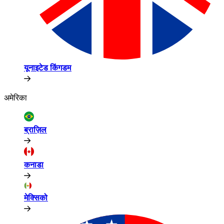
यूनाइटेड किंगडम​​
अमेरिका​​
ब्राज़िल​​
कनाडा​​
मेक्सिको​​