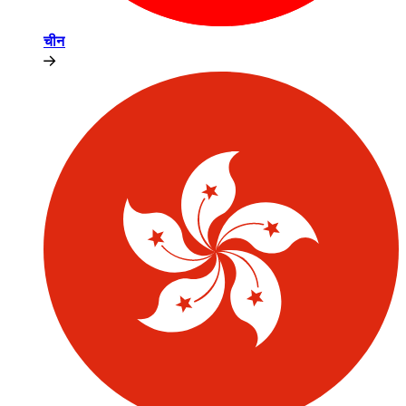
चीन​​