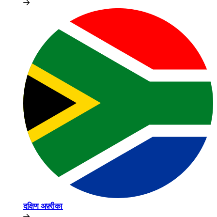
दक्षिण अफ़्रीका​​