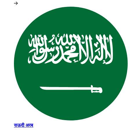
सऊदी अरब​​