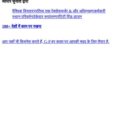
व्यापार चुनौती द्वारा​​
वैश्विक विस्तार​​
प्रतिभा तक ऐक्सेस​​
मर्जर & और अधिग्रहण​​
कर्मचारी
स्थान परिवर्तन​​
ठेकेदार रूपांतरण​​
एंटिटी विंड-डाउन​​
180+ देशों में काम पर रखना​​
आप जहाँ भी बिज़नेस करते हैं, G-P हर कदम पर आपकी मदद के लिए तैयार है.​​