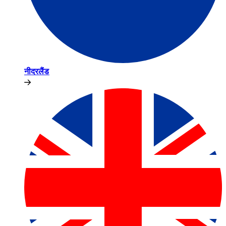
नीदरलैंड​​