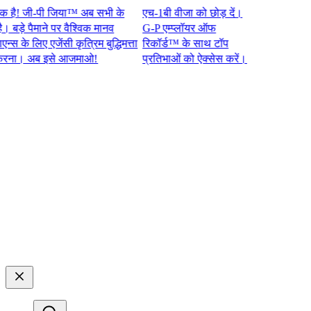
 जी-पी जिया™ अब सभी के
एच-1बी वीजा को छोड़ दें।
े पैमाने पर वैश्विक मानव
G-P एम्प्लॉयर ऑफ
े लिए एजेंसी कृत्रिम बुद्धिमत्ता
रिकॉर्ड™ के साथ टॉप
 अब इसे आजमाओ!​​
प्रतिभाओं को ऐक्सेस करें।​​