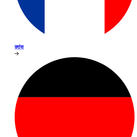
फ़्रांस​​