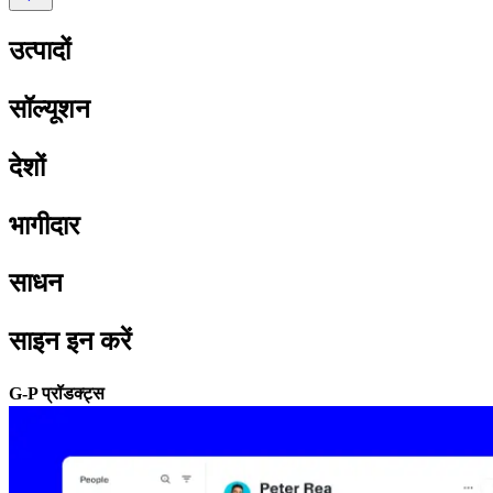
उत्पादों​​
सॉल्यूशन​​
देशों​​
भागीदार​​
साधन​​
साइन इन करें​​
G-P प्रॉडक्ट्स​​