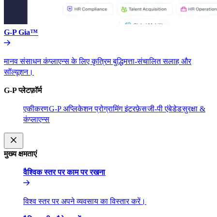
G-P Gia™​​
मानव संसाधन कंप्लाएन्स के लिए कृत्रिम बुद्धिमत्ता-संचालित सलाह और
सॉल्यूशन।​​
G-P प्लेटफ़ॉर्म​​
एकीकरण​​
G-P अप्लिकेशन प्रोग्रामिंग इंटरफ़ेस​​
जी-पी एंबेडेड​​
सुरक्षा &
कंप्लाएन्स​​
मुख्य क्षमताएं​​
वैश्विक स्तर पर काम पर रखना​​
विश्व स्तर पर अपने व्यवसाय का विस्तार करें।​​