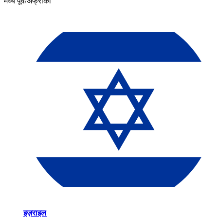
मध्य पूर्व/अफ्रीका​​
इज़राइल​​