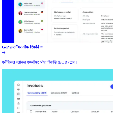
G-P एम्प्लॉयर ऑफ रिकॉर्ड™​​
एसेंशियल ग्लोबल एम्प्लॉयर ऑफ़ रिकॉर्ड (EOR) टूल।​​