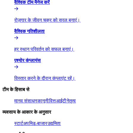
वैश्विक टीम मैनेज करें​​
रोज़गार के जीवन चक्र को सरल बनाएं।​​
वैश्विक गतिशीलता​​
हर स्थान परिवर्तन को सफल बनाएं।​​
एश्योर कंप्लायंस​​
विस्तार करने के दौरान कंप्लाएंट रहें।​​
टीम के हिसाब से​​
मानव संसाधन​​
कानूनी​​
वित्त​​
आईटी​​
नेतृत्व​​
व्यवसाय के आकार के अनुसार​​
स्टार्टअप​​
मिड-बाजार​​
उद्यमिता​​