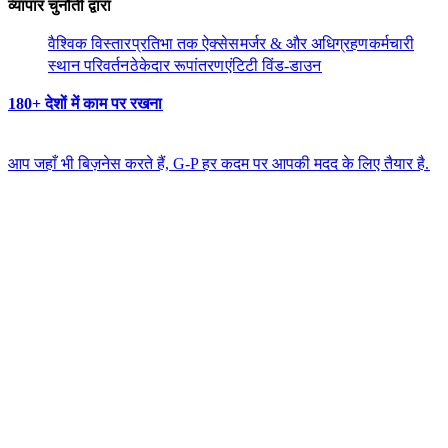
व्यापार चुनौती द्वारा​​
वैश्विक विस्तार​​
प्रतिभा तक ऐक्सेस​​
मर्जर & और अधिग्रहण​​
कर्मचारी
स्थान परिवर्तन​​
ठेकेदार रूपांतरण​​
एंटिटी विंड-डाउन​​
180+ देशों में काम पर रखना​​
आप जहाँ भी बिज़नेस करते हैं, G-P हर कदम पर आपकी मदद के लिए तैयार है.​​