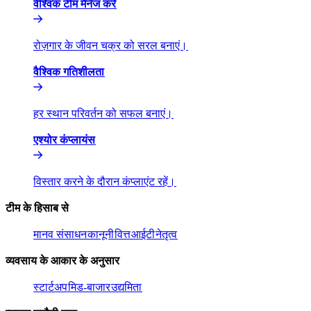
वैश्विक टीम मैनेज करें​​
रोज़गार के जीवन चक्र को सरल बनाएं।​​
वैश्विक गतिशीलता​​
हर स्थान परिवर्तन को सफल बनाएं।​​
एश्योर कंप्लायंस​​
विस्तार करने के दौरान कंप्लाएंट रहें।​​
टीम के हिसाब से​​
मानव संसाधन​​
कानूनी​​
वित्त​​
आईटी​​
नेतृत्व​​
व्यवसाय के आकार के अनुसार​​
स्टार्टअप​​
मिड-बाजार​​
उद्यमिता​​