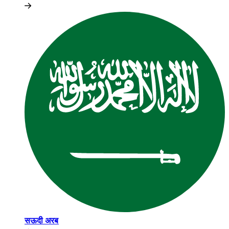
सऊदी अरब​​