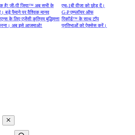
 जी-पी जिया™ अब सभी के
एच-1बी वीजा को छोड़ दें।
े पैमाने पर वैश्विक मानव
G-P एम्प्लॉयर ऑफ
े लिए एजेंसी कृत्रिम बुद्धिमत्ता
रिकॉर्ड™ के साथ टॉप
 अब इसे आजमाओ!​​
प्रतिभाओं को ऐक्सेस करें।​​