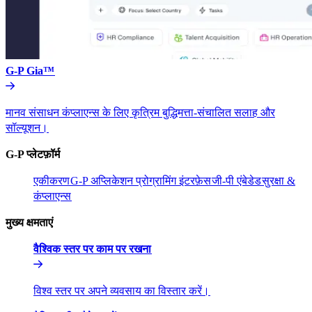
G-P Gia™​​
मानव संसाधन कंप्लाएन्स के लिए कृत्रिम बुद्धिमत्ता-संचालित सलाह और
सॉल्यूशन।​​
G-P प्लेटफ़ॉर्म​​
एकीकरण​​
G-P अप्लिकेशन प्रोग्रामिंग इंटरफ़ेस​​
जी-पी एंबेडेड​​
सुरक्षा &
कंप्लाएन्स​​
मुख्य क्षमताएं​​
वैश्विक स्तर पर काम पर रखना​​
विश्व स्तर पर अपने व्यवसाय का विस्तार करें।​​