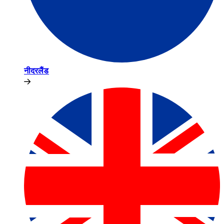
नीदरलैंड​​