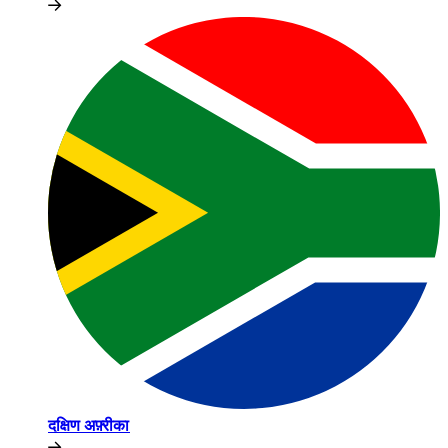
दक्षिण अफ़्रीका​​