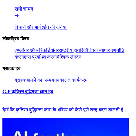
सभी साधन​​
विचारों और मार्गदर्शन की दुनिया​​
लोकप्रिय विषय​​
एम्प्लॉयर ऑफ रिकॉर्ड​​
अंतरराष्ट्रीय हायरिंग​​
वैश्विक व्यापार रणनीति​​
कंप्लाएन्स प्रबंधित करना​​
वैश्विक लेनदेन​​
ग्राहक हब​​
ग्राहक​​
मामले का अध्ययन​​
वकालत कार्यक्रम​​
G-P कृत्रिम बुद्धिमत्ता ज्ञान हब​​
देखें कि कृत्रिम बुद्धिमत्ता काम के भविष्य को कैसे पूरी तरह बदल डालती है।​​