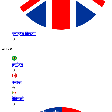
यूनाइटेड किंगडम​​
अमेरिका​​
ब्राज़िल​​
कनाडा​​
मेक्सिको​​