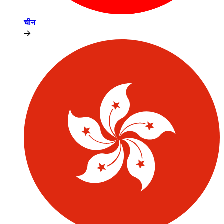
चीन​​