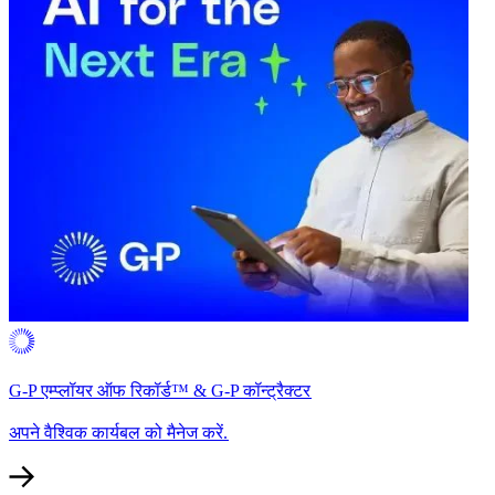
G-P एम्प्लॉयर ऑफ रिकॉर्ड™ & G-P कॉन्ट्रैक्टर​​
अपने वैश्विक कार्यबल को मैनेज करें.​​