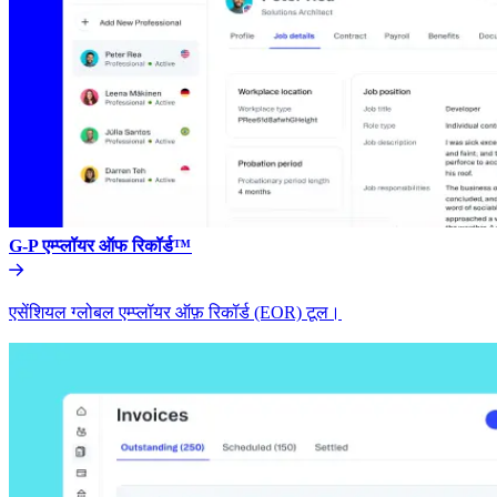
G-P एम्प्लॉयर ऑफ रिकॉर्ड™​​
एसेंशियल ग्लोबल एम्प्लॉयर ऑफ़ रिकॉर्ड (EOR) टूल।​​