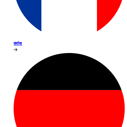
फ़्रांस​​