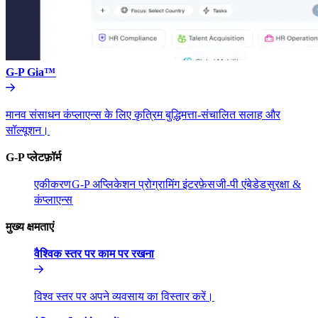
G-P Gia™​​
मानव संसाधन कंप्लाएन्स के लिए कृत्रिम बुद्धिमत्ता-संचालित सलाह और
सॉल्यूशन।​​
G-P प्लेटफ़ॉर्म​​
एकीकरण​​
G-P अप्लिकेशन प्रोग्रामिंग इंटरफ़ेस​​
जी-पी एंबेडेड​​
सुरक्षा &
कंप्लाएन्स​​
मुख्य क्षमताएं​​
वैश्विक स्तर पर काम पर रखना​​
विश्व स्तर पर अपने व्यवसाय का विस्तार करें।​​