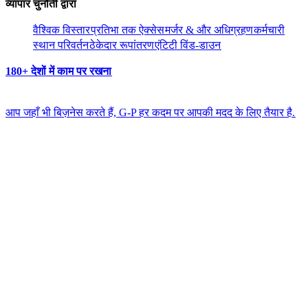
व्यापार चुनौती द्वारा​​
वैश्विक विस्तार​​
प्रतिभा तक ऐक्सेस​​
मर्जर & और अधिग्रहण​​
कर्मचारी
स्थान परिवर्तन​​
ठेकेदार रूपांतरण​​
एंटिटी विंड-डाउन​​
180+ देशों में काम पर रखना​​
आप जहाँ भी बिज़नेस करते हैं, G-P हर कदम पर आपकी मदद के लिए तैयार है.​​