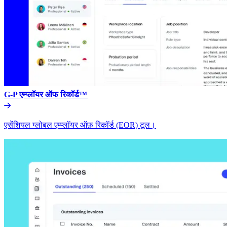
G-P एम्प्लॉयर ऑफ रिकॉर्ड™​​
एसेंशियल ग्लोबल एम्प्लॉयर ऑफ़ रिकॉर्ड (EOR) टूल।​​