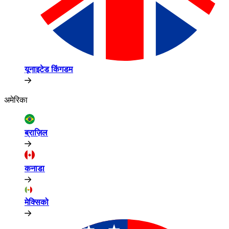
यूनाइटेड किंगडम​​
अमेरिका​​
ब्राज़िल​​
कनाडा​​
मेक्सिको​​