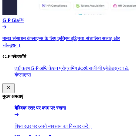
G-P Gia™​​
मानव संसाधन कंप्लाएन्स के लिए कृत्रिम बुद्धिमत्ता-संचालित सलाह और
सॉल्यूशन।​​
G-P प्लेटफ़ॉर्म​​
एकीकरण​​
G-P अप्लिकेशन प्रोग्रामिंग इंटरफ़ेस​​
जी-पी एंबेडेड​​
सुरक्षा &
कंप्लाएन्स​​
मुख्य क्षमताएं​​
वैश्विक स्तर पर काम पर रखना​​
विश्व स्तर पर अपने व्यवसाय का विस्तार करें।​​