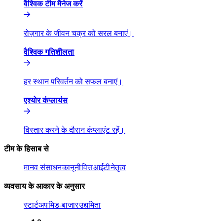
वैश्विक टीम मैनेज करें​​
रोज़गार के जीवन चक्र को सरल बनाएं।​​
वैश्विक गतिशीलता​​
हर स्थान परिवर्तन को सफल बनाएं।​​
एश्योर कंप्लायंस​​
विस्तार करने के दौरान कंप्लाएंट रहें।​​
टीम के हिसाब से​​
मानव संसाधन​​
कानूनी​​
वित्त​​
आईटी​​
नेतृत्व​​
व्यवसाय के आकार के अनुसार​​
स्टार्टअप​​
मिड-बाजार​​
उद्यमिता​​