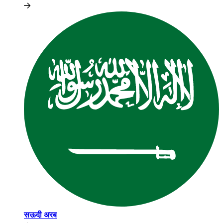
सऊदी अरब​​