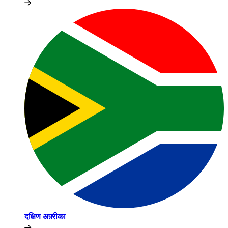
दक्षिण अफ़्रीका​​