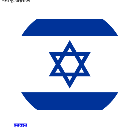
मध्य पूर्व/अफ्रीका​​
इज़राइल​​