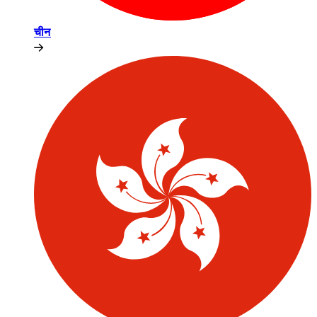
चीन​​