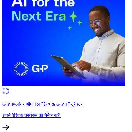
G-P एम्प्लॉयर ऑफ रिकॉर्ड™ & G-P कॉन्ट्रैक्टर​​
अपने वैश्विक कार्यबल को मैनेज करें.​​