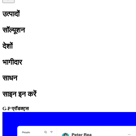
उत्पादों​​
सॉल्यूशन​​
देशों​​
भागीदार​​
साधन​​
साइन इन करें​​
G-P प्रॉडक्ट्स​​