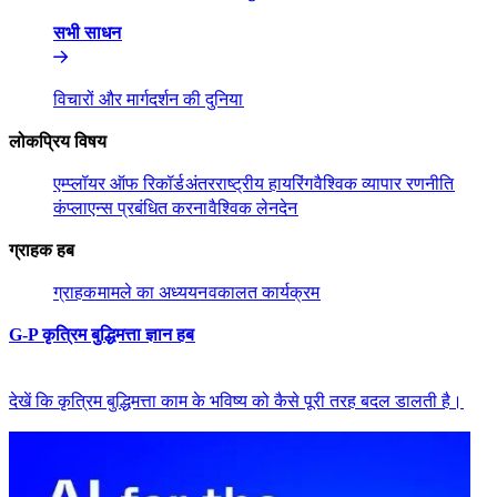
सभी साधन​​
विचारों और मार्गदर्शन की दुनिया​​
लोकप्रिय विषय​​
एम्प्लॉयर ऑफ रिकॉर्ड​​
अंतरराष्ट्रीय हायरिंग​​
वैश्विक व्यापार रणनीति​​
कंप्लाएन्स प्रबंधित करना​​
वैश्विक लेनदेन​​
ग्राहक हब​​
ग्राहक​​
मामले का अध्ययन​​
वकालत कार्यक्रम​​
G-P कृत्रिम बुद्धिमत्ता ज्ञान हब​​
देखें कि कृत्रिम बुद्धिमत्ता काम के भविष्य को कैसे पूरी तरह बदल डालती है।​​