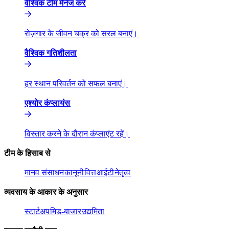
वैश्विक टीम मैनेज करें​​
रोज़गार के जीवन चक्र को सरल बनाएं।​​
वैश्विक गतिशीलता​​
हर स्थान परिवर्तन को सफल बनाएं।​​
एश्योर कंप्लायंस​​
विस्तार करने के दौरान कंप्लाएंट रहें।​​
टीम के हिसाब से​​
मानव संसाधन​​
कानूनी​​
वित्त​​
आईटी​​
नेतृत्व​​
व्यवसाय के आकार के अनुसार​​
स्टार्टअप​​
मिड-बाजार​​
उद्यमिता​​