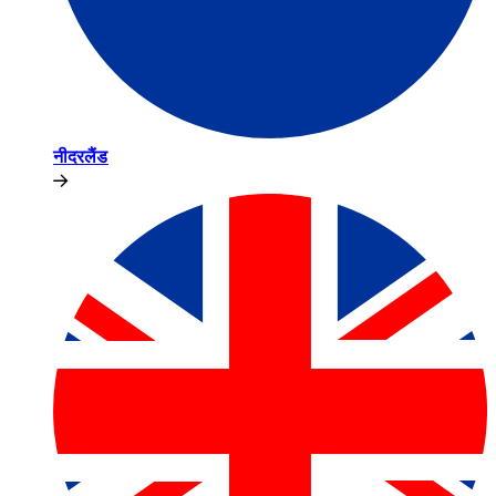
नीदरलैंड​​