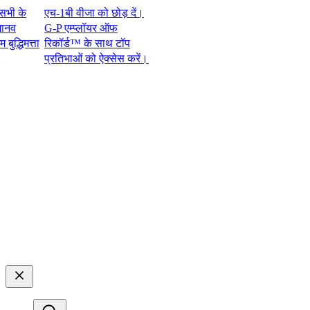
के
एच-1बी वीजा को छोड़ दें।
G-P एम्प्लॉयर ऑफ
िमत्ता
रिकॉर्ड™ के साथ टॉप
प्रतिभाओं को ऐक्सेस करें।​​