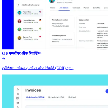
G-P एम्प्लॉयर ऑफ रिकॉर्ड™​​
एसेंशियल ग्लोबल एम्प्लॉयर ऑफ़ रिकॉर्ड (EOR) टूल।​​