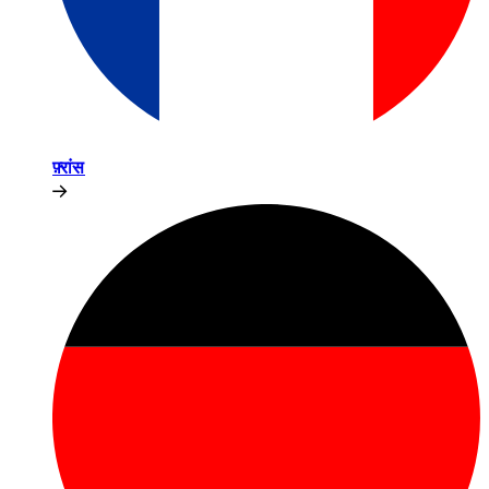
फ़्रांस​​