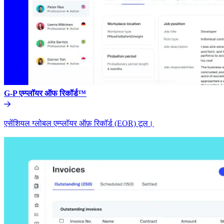
G-P एम्प्लॉयर ऑफ रिकॉर्ड™​​
एसेंशियल ग्लोबल एम्प्लॉयर ऑफ़ रिकॉर्ड (EOR) टूल।​​