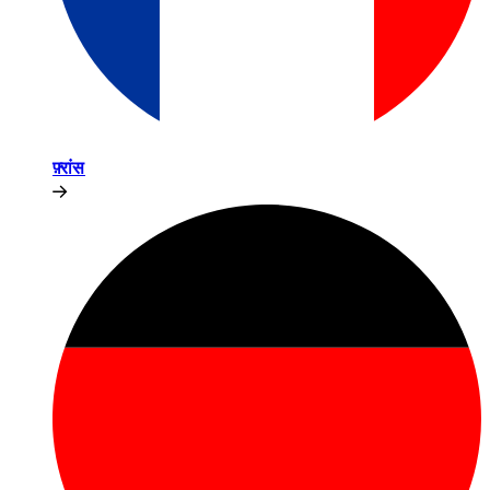
फ़्रांस​​