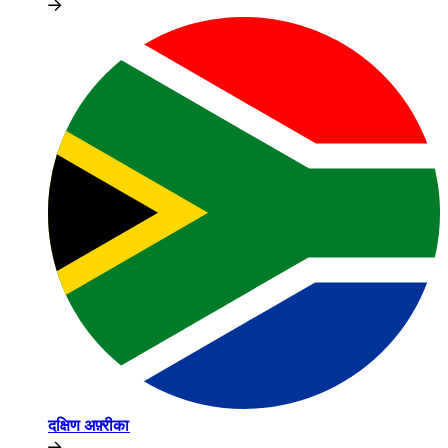
दक्षिण अफ़्रीका​​