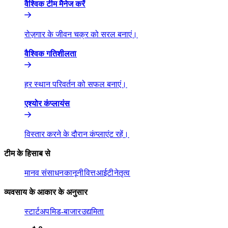
वैश्विक टीम मैनेज करें​​
रोज़गार के जीवन चक्र को सरल बनाएं।​​
वैश्विक गतिशीलता​​
हर स्थान परिवर्तन को सफल बनाएं।​​
एश्योर कंप्लायंस​​
विस्तार करने के दौरान कंप्लाएंट रहें।​​
टीम के हिसाब से​​
मानव संसाधन​​
कानूनी​​
वित्त​​
आईटी​​
नेतृत्व​​
व्यवसाय के आकार के अनुसार​​
स्टार्टअप​​
मिड-बाजार​​
उद्यमिता​​