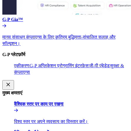
G-P Gia™​​
मानव संसाधन कंप्लाएन्स के लिए कृत्रिम बुद्धिमत्ता-संचालित सलाह और
सॉल्यूशन।​​
G-P प्लेटफ़ॉर्म​​
एकीकरण​​
G-P अप्लिकेशन प्रोग्रामिंग इंटरफ़ेस​​
जी-पी एंबेडेड​​
सुरक्षा &
कंप्लाएन्स​​
मुख्य क्षमताएं​​
वैश्विक स्तर पर काम पर रखना​​
विश्व स्तर पर अपने व्यवसाय का विस्तार करें।​​