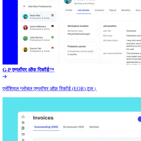
G-P एम्प्लॉयर ऑफ रिकॉर्ड™​​
एसेंशियल ग्लोबल एम्प्लॉयर ऑफ़ रिकॉर्ड (EOR) टूल।​​