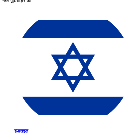
मध्य पूर्व/अफ्रीका​​
इज़राइल​​