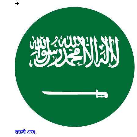
सऊदी अरब​​