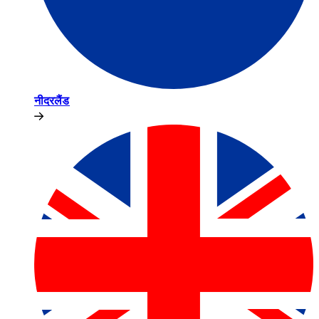
नीदरलैंड​​