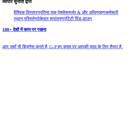
व्यापार चुनौती द्वारा​​
वैश्विक विस्तार​​
प्रतिभा तक ऐक्सेस​​
मर्जर & और अधिग्रहण​​
कर्मचारी
स्थान परिवर्तन​​
ठेकेदार रूपांतरण​​
एंटिटी विंड-डाउन​​
180+ देशों में काम पर रखना​​
आप जहाँ भी बिज़नेस करते हैं, G-P हर कदम पर आपकी मदद के लिए तैयार है.​​