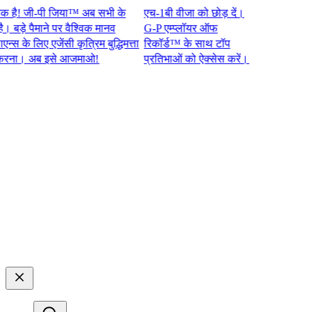
 जी-पी जिया™ अब सभी के
एच-1बी वीजा को छोड़ दें।
े पैमाने पर वैश्विक मानव
G-P एम्प्लॉयर ऑफ
े लिए एजेंसी कृत्रिम बुद्धिमत्ता
रिकॉर्ड™ के साथ टॉप
। अब इसे आजमाओ!​​
प्रतिभाओं को ऐक्सेस करें।​​