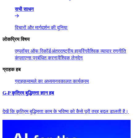
सभी साधन​​
विचारों और मार्गदर्शन की दुनिया​​
लोकप्रिय विषय​​
एम्प्लॉयर ऑफ रिकॉर्ड​​
अंतरराष्ट्रीय हायरिंग​​
वैश्विक व्यापार रणनीति​​
कंप्लाएन्स प्रबंधित करना​​
वैश्विक लेनदेन​​
ग्राहक हब​​
ग्राहक​​
मामले का अध्ययन​​
वकालत कार्यक्रम​​
G-P कृत्रिम बुद्धिमत्ता ज्ञान हब​​
देखें कि कृत्रिम बुद्धिमत्ता काम के भविष्य को कैसे पूरी तरह बदल डालती है।​​