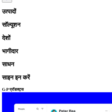
उत्पादों​​
सॉल्यूशन​​
देशों​​
भागीदार​​
साधन​​
साइन इन करें​​
G-P प्रॉडक्ट्स​​