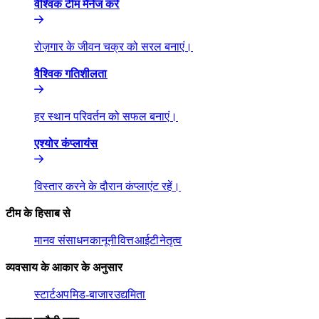
वैश्विक टीम मैनेज करें​​
रोज़गार के जीवन चक्र को सरल बनाएं।​​
वैश्विक गतिशीलता​​
हर स्थान परिवर्तन को सफल बनाएं।​​
एश्योर कंप्लायंस​​
विस्तार करने के दौरान कंप्लाएंट रहें।​​
टीम के हिसाब से​​
मानव संसाधन​​
कानूनी​​
वित्त​​
आईटी​​
नेतृत्व​​
व्यवसाय के आकार के अनुसार​​
स्टार्टअप​​
मिड-बाजार​​
उद्यमिता​​