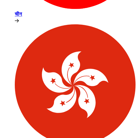
चीन​​