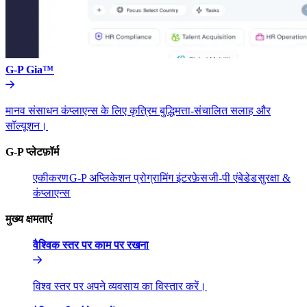
G-P Gia™​​
मानव संसाधन कंप्लाएन्स के लिए कृत्रिम बुद्धिमत्ता-संचालित सलाह और
सॉल्यूशन।​​
G-P प्लेटफ़ॉर्म​​
एकीकरण​​
G-P अप्लिकेशन प्रोग्रामिंग इंटरफ़ेस​​
जी-पी एंबेडेड​​
सुरक्षा &
कंप्लाएन्स​​
मुख्य क्षमताएं​​
वैश्विक स्तर पर काम पर रखना​​
विश्व स्तर पर अपने व्यवसाय का विस्तार करें।​​