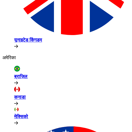
यूनाइटेड किंगडम​​
अमेरिका​​
ब्राज़िल​​
कनाडा​​
मेक्सिको​​