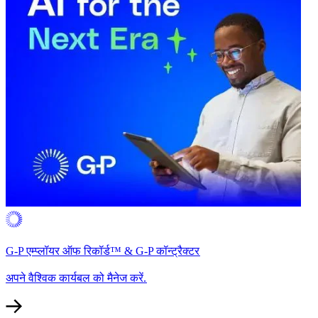
G-P एम्प्लॉयर ऑफ रिकॉर्ड™ & G-P कॉन्ट्रैक्टर​​
अपने वैश्विक कार्यबल को मैनेज करें.​​