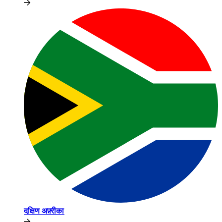
दक्षिण अफ़्रीका​​