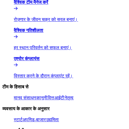
वैश्विक टीम मैनेज करें​​
रोज़गार के जीवन चक्र को सरल बनाएं।​​
वैश्विक गतिशीलता​​
हर स्थान परिवर्तन को सफल बनाएं।​​
एश्योर कंप्लायंस​​
विस्तार करने के दौरान कंप्लाएंट रहें।​​
टीम के हिसाब से​​
मानव संसाधन​​
कानूनी​​
वित्त​​
आईटी​​
नेतृत्व​​
व्यवसाय के आकार के अनुसार​​
स्टार्टअप​​
मिड-बाजार​​
उद्यमिता​​