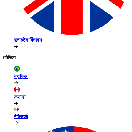
यूनाइटेड किंगडम​​
अमेरिका​​
ब्राज़िल​​
कनाडा​​
मेक्सिको​​