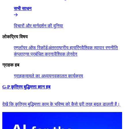
सभी साधन​​
विचारों और मार्गदर्शन की दुनिया​​
लोकप्रिय विषय​​
एम्प्लॉयर ऑफ रिकॉर्ड​​
अंतरराष्ट्रीय हायरिंग​​
वैश्विक व्यापार रणनीति​​
कंप्लाएन्स प्रबंधित करना​​
वैश्विक लेनदेन​​
ग्राहक हब​​
ग्राहक​​
मामले का अध्ययन​​
वकालत कार्यक्रम​​
G-P कृत्रिम बुद्धिमत्ता ज्ञान हब​​
देखें कि कृत्रिम बुद्धिमत्ता काम के भविष्य को कैसे पूरी तरह बदल डालती है।​​