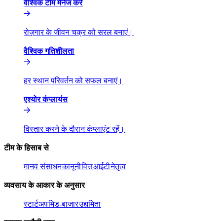
वैश्विक टीम मैनेज करें​​
रोज़गार के जीवन चक्र को सरल बनाएं।​​
वैश्विक गतिशीलता​​
हर स्थान परिवर्तन को सफल बनाएं।​​
एश्योर कंप्लायंस​​
विस्तार करने के दौरान कंप्लाएंट रहें।​​
टीम के हिसाब से​​
मानव संसाधन​​
कानूनी​​
वित्त​​
आईटी​​
नेतृत्व​​
व्यवसाय के आकार के अनुसार​​
स्टार्टअप​​
मिड-बाजार​​
उद्यमिता​​