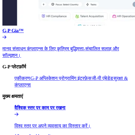
G-P Gia™​​
मानव संसाधन कंप्लाएन्स के लिए कृत्रिम बुद्धिमत्ता-संचालित सलाह और
सॉल्यूशन।​​
G-P प्लेटफ़ॉर्म​​
एकीकरण​​
G-P अप्लिकेशन प्रोग्रामिंग इंटरफ़ेस​​
जी-पी एंबेडेड​​
सुरक्षा &
कंप्लाएन्स​​
मुख्य क्षमताएं​​
वैश्विक स्तर पर काम पर रखना​​
विश्व स्तर पर अपने व्यवसाय का विस्तार करें।​​