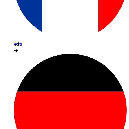
फ़्रांस​​