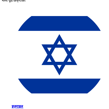
मध्य पूर्व/अफ्रीका​​
इज़राइल​​