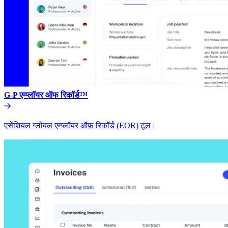
G-P एम्प्लॉयर ऑफ रिकॉर्ड™​​
एसेंशियल ग्लोबल एम्प्लॉयर ऑफ़ रिकॉर्ड (EOR) टूल।​​