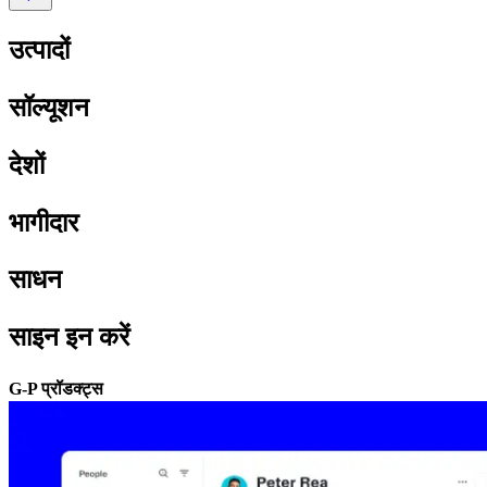
उत्पादों​​
सॉल्यूशन​​
देशों​​
भागीदार​​
साधन​​
साइन इन करें​​
G-P प्रॉडक्ट्स​​