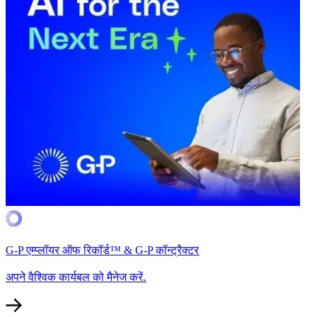
G-P एम्प्लॉयर ऑफ रिकॉर्ड™ & G-P कॉन्ट्रैक्टर​​
अपने वैश्विक कार्यबल को मैनेज करें.​​