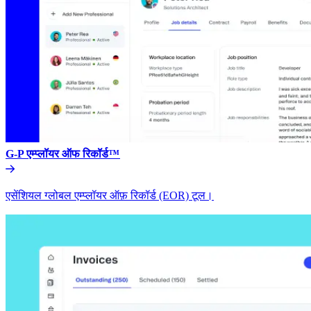
G-P एम्प्लॉयर ऑफ रिकॉर्ड™​​
एसेंशियल ग्लोबल एम्प्लॉयर ऑफ़ रिकॉर्ड (EOR) टूल।​​