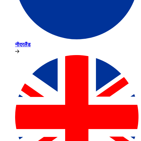
नीदरलैंड​​