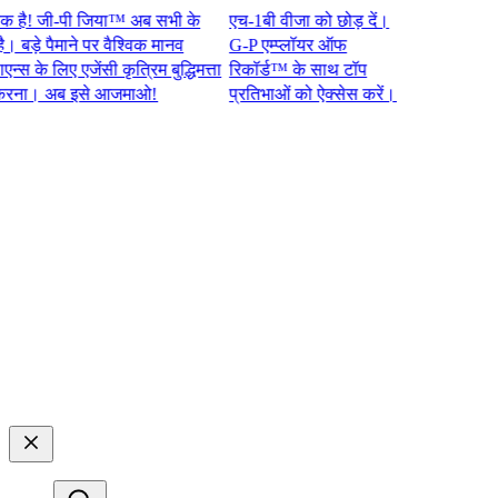
 जी-पी जिया™ अब सभी के
एच-1बी वीजा को छोड़ दें।
े पैमाने पर वैश्विक मानव
G-P एम्प्लॉयर ऑफ
े लिए एजेंसी कृत्रिम बुद्धिमत्ता
रिकॉर्ड™ के साथ टॉप
। अब इसे आजमाओ!​​
प्रतिभाओं को ऐक्सेस करें।​​