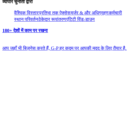
व्यापार चुनौती द्वारा​​
वैश्विक विस्तार​​
प्रतिभा तक ऐक्सेस​​
मर्जर & और अधिग्रहण​​
कर्मचारी
स्थान परिवर्तन​​
ठेकेदार रूपांतरण​​
एंटिटी विंड-डाउन​​
180+ देशों में काम पर रखना​​
आप जहाँ भी बिज़नेस करते हैं, G-P हर कदम पर आपकी मदद के लिए तैयार है.​​