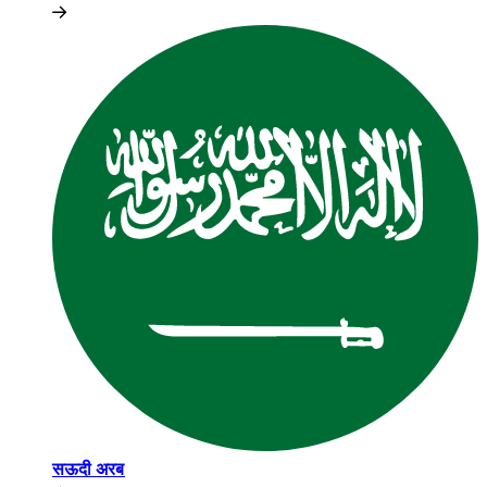
सऊदी अरब​​