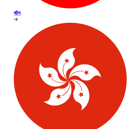
चीन​​