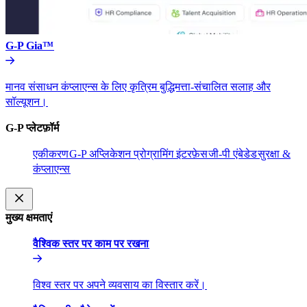
G-P Gia™​​
मानव संसाधन कंप्लाएन्स के लिए कृत्रिम बुद्धिमत्ता-संचालित सलाह और
सॉल्यूशन।​​
G-P प्लेटफ़ॉर्म​​
एकीकरण​​
G-P अप्लिकेशन प्रोग्रामिंग इंटरफ़ेस​​
जी-पी एंबेडेड​​
सुरक्षा &
कंप्लाएन्स​​
मुख्य क्षमताएं​​
वैश्विक स्तर पर काम पर रखना​​
विश्व स्तर पर अपने व्यवसाय का विस्तार करें।​​