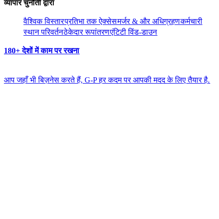
व्यापार चुनौती द्वारा​​
वैश्विक विस्तार​​
प्रतिभा तक ऐक्सेस​​
मर्जर & और अधिग्रहण​​
कर्मचारी
स्थान परिवर्तन​​
ठेकेदार रूपांतरण​​
एंटिटी विंड-डाउन​​
180+ देशों में काम पर रखना​​
आप जहाँ भी बिज़नेस करते हैं, G-P हर कदम पर आपकी मदद के लिए तैयार है.​​