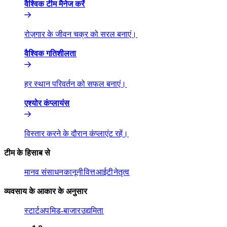
वैश्विक टीम मैनेज करें​​
रोज़गार के जीवन चक्र को सरल बनाएं।​​
वैश्विक गतिशीलता​​
हर स्थान परिवर्तन को सफल बनाएं।​​
एश्योर कंप्लायंस​​
विस्तार करने के दौरान कंप्लाएंट रहें।​​
टीम के हिसाब से​​
मानव संसाधन​​
कानूनी​​
वित्त​​
आईटी​​
नेतृत्व​​
व्यवसाय के आकार के अनुसार​​
स्टार्टअप​​
मिड-बाजार​​
उद्यमिता​​