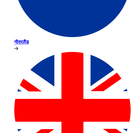
नीदरलैंड​​