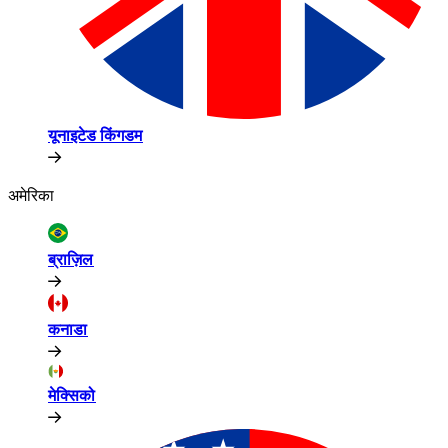
यूनाइटेड किंगडम​​
अमेरिका​​
ब्राज़िल​​
कनाडा​​
मेक्सिको​​