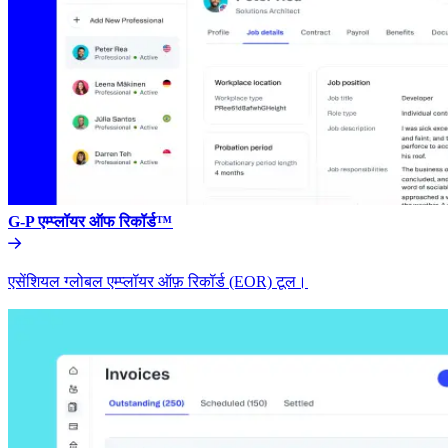
G-P एम्प्लॉयर ऑफ रिकॉर्ड™​​
एसेंशियल ग्लोबल एम्प्लॉयर ऑफ़ रिकॉर्ड (EOR) टूल।​​