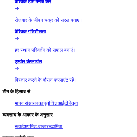
वैश्विक टीम मैनेज करें​​
रोज़गार के जीवन चक्र को सरल बनाएं।​​
वैश्विक गतिशीलता​​
हर स्थान परिवर्तन को सफल बनाएं।​​
एश्योर कंप्लायंस​​
विस्तार करने के दौरान कंप्लाएंट रहें।​​
टीम के हिसाब से​​
मानव संसाधन​​
कानूनी​​
वित्त​​
आईटी​​
नेतृत्व​​
व्यवसाय के आकार के अनुसार​​
स्टार्टअप​​
मिड-बाजार​​
उद्यमिता​​