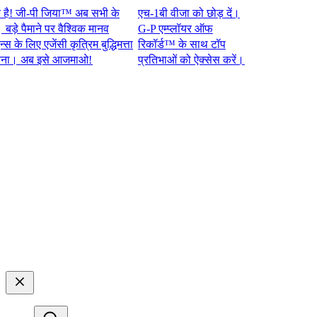
जी-पी जिया™ अब सभी के
एच-1बी वीजा को छोड़ दें।
पैमाने पर वैश्विक मानव
G-P एम्प्लॉयर ऑफ
लिए एजेंसी कृत्रिम बुद्धिमत्ता
रिकॉर्ड™ के साथ टॉप
अब इसे आजमाओ!​​
प्रतिभाओं को ऐक्सेस करें।​​