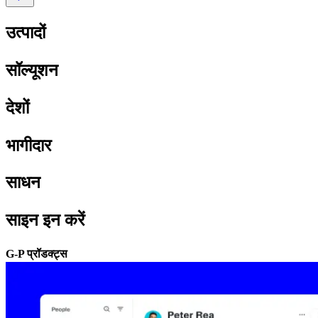
उत्पादों​​
सॉल्यूशन​​
देशों​​
भागीदार​​
साधन​​
साइन इन करें​​
G-P प्रॉडक्ट्स​​