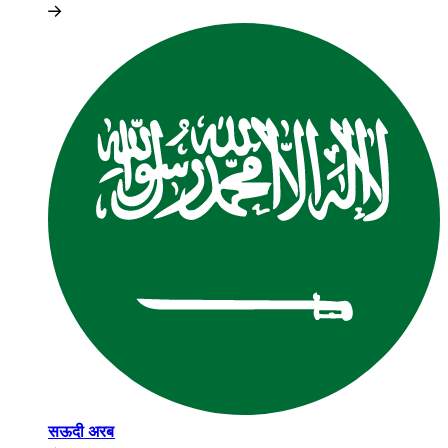
सऊदी अरब​​