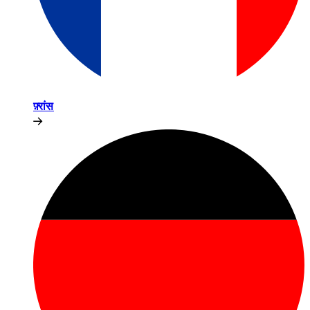
फ़्रांस​​