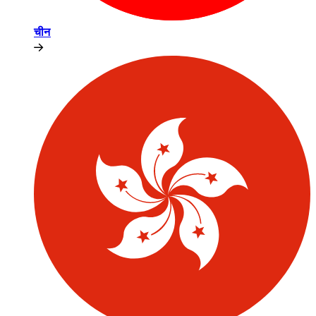
चीन​​