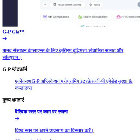
G-P Gia™​​
मानव संसाधन कंप्लाएन्स के लिए कृत्रिम बुद्धिमत्ता-संचालित सलाह और
सॉल्यूशन।​​
G-P प्लेटफ़ॉर्म​​
एकीकरण​​
G-P अप्लिकेशन प्रोग्रामिंग इंटरफ़ेस​​
जी-पी एंबेडेड​​
सुरक्षा &
कंप्लाएन्स​​
मुख्य क्षमताएं​​
वैश्विक स्तर पर काम पर रखना​​
विश्व स्तर पर अपने व्यवसाय का विस्तार करें।​​