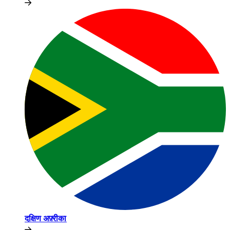
दक्षिण अफ़्रीका​​