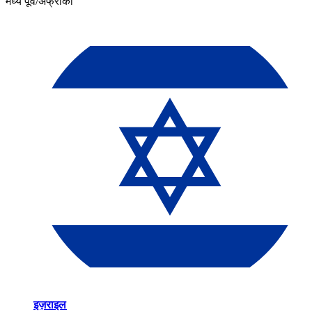
मध्य पूर्व/अफ्रीका​​
इज़राइल​​