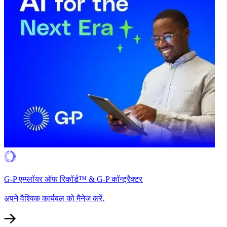
G-P एम्प्लॉयर ऑफ रिकॉर्ड™ & G-P कॉन्ट्रैक्टर​​
अपने वैश्विक कार्यबल को मैनेज करें.​​