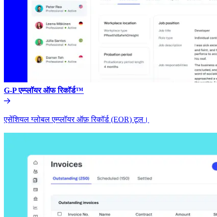
G-P एम्प्लॉयर ऑफ रिकॉर्ड™​​
एसेंशियल ग्लोबल एम्प्लॉयर ऑफ़ रिकॉर्ड (EOR) टूल।​​