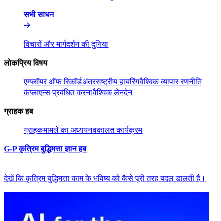
सभी साधन​​
विचारों और मार्गदर्शन की दुनिया​​
लोकप्रिय विषय​​
एम्प्लॉयर ऑफ रिकॉर्ड​​
अंतरराष्ट्रीय हायरिंग​​
वैश्विक व्यापार रणनीति​​
कंप्लाएन्स प्रबंधित करना​​
वैश्विक लेनदेन​​
ग्राहक हब​​
ग्राहक​​
मामले का अध्ययन​​
वकालत कार्यक्रम​​
G-P कृत्रिम बुद्धिमत्ता ज्ञान हब​​
देखें कि कृत्रिम बुद्धिमत्ता काम के भविष्य को कैसे पूरी तरह बदल डालती है।​​