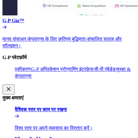
G-P Gia™​​
मानव संसाधन कंप्लाएन्स के लिए कृत्रिम बुद्धिमत्ता-संचालित सलाह और
सॉल्यूशन।​​
G-P प्लेटफ़ॉर्म​​
एकीकरण​​
G-P अप्लिकेशन प्रोग्रामिंग इंटरफ़ेस​​
जी-पी एंबेडेड​​
सुरक्षा &
कंप्लाएन्स​​
मुख्य क्षमताएं​​
वैश्विक स्तर पर काम पर रखना​​
विश्व स्तर पर अपने व्यवसाय का विस्तार करें।​​