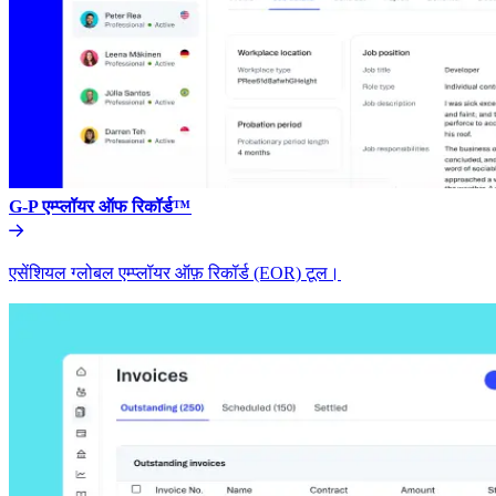
G-P एम्प्लॉयर ऑफ रिकॉर्ड™​​
एसेंशियल ग्लोबल एम्प्लॉयर ऑफ़ रिकॉर्ड (EOR) टूल।​​