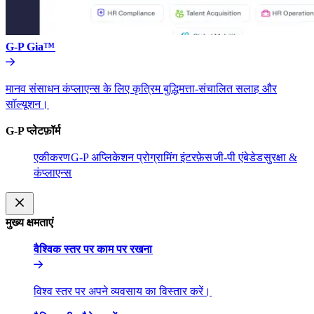
G-P Gia™​​
मानव संसाधन कंप्लाएन्स के लिए कृत्रिम बुद्धिमत्ता-संचालित सलाह और
सॉल्यूशन।​​
G-P प्लेटफ़ॉर्म​​
एकीकरण​​
G-P अप्लिकेशन प्रोग्रामिंग इंटरफ़ेस​​
जी-पी एंबेडेड​​
सुरक्षा &
कंप्लाएन्स​​
मुख्य क्षमताएं​​
वैश्विक स्तर पर काम पर रखना​​
विश्व स्तर पर अपने व्यवसाय का विस्तार करें।​​