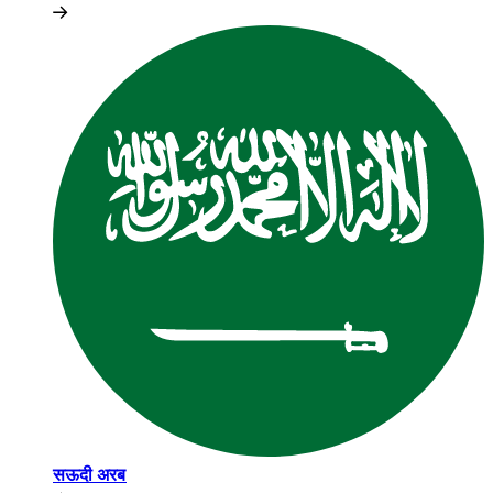
सऊदी अरब​​