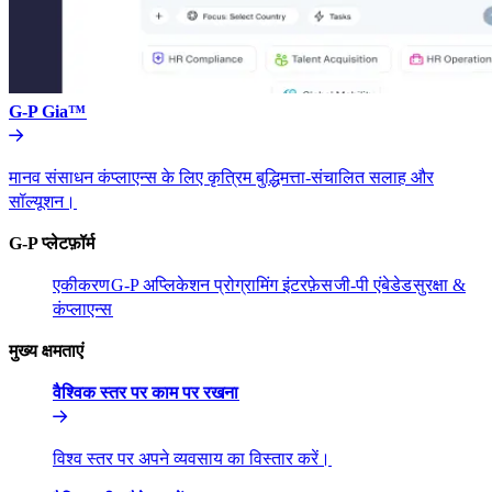
G-P Gia™​​
मानव संसाधन कंप्लाएन्स के लिए कृत्रिम बुद्धिमत्ता-संचालित सलाह और
सॉल्यूशन।​​
G-P प्लेटफ़ॉर्म​​
एकीकरण​​
G-P अप्लिकेशन प्रोग्रामिंग इंटरफ़ेस​​
जी-पी एंबेडेड​​
सुरक्षा &
कंप्लाएन्स​​
मुख्य क्षमताएं​​
वैश्विक स्तर पर काम पर रखना​​
विश्व स्तर पर अपने व्यवसाय का विस्तार करें।​​