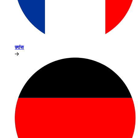
फ़्रांस​​