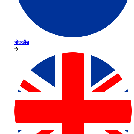
नीदरलैंड​​