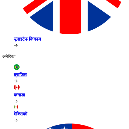
यूनाइटेड किंगडम​​
अमेरिका​​
ब्राज़िल​​
कनाडा​​
मेक्सिको​​