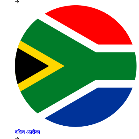
दक्षिण अफ़्रीका​​