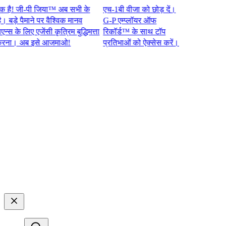
 जी-पी जिया™ अब सभी के
एच-1बी वीजा को छोड़ दें।
े पैमाने पर वैश्विक मानव
G-P एम्प्लॉयर ऑफ
े लिए एजेंसी कृत्रिम बुद्धिमत्ता
रिकॉर्ड™ के साथ टॉप
 अब इसे आजमाओ!​​
प्रतिभाओं को ऐक्सेस करें।​​