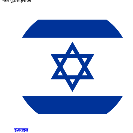
मध्य पूर्व/अफ्रीका​​
इज़राइल​​