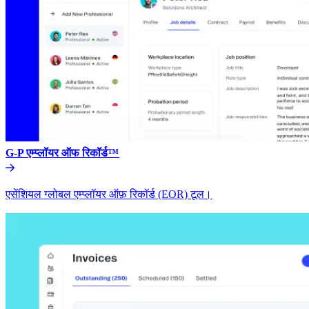
G-P एम्प्लॉयर ऑफ रिकॉर्ड™​​
एसेंशियल ग्लोबल एम्प्लॉयर ऑफ़ रिकॉर्ड (EOR) टूल।​​