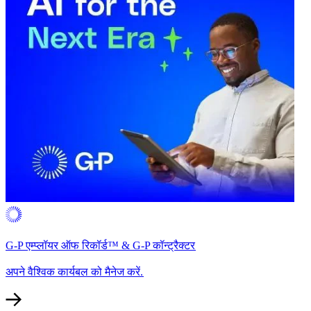
G-P एम्प्लॉयर ऑफ रिकॉर्ड™ & G-P कॉन्ट्रैक्टर​​
अपने वैश्विक कार्यबल को मैनेज करें.​​