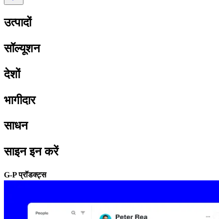
उत्पादों​​
सॉल्यूशन​​
देशों​​
भागीदार​​
साधन​​
साइन इन करें​​
G-P प्रॉडक्ट्स​​