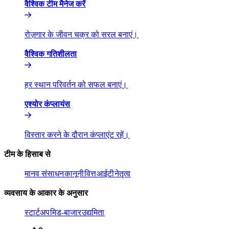
वैश्विक टीम मैनेज करें​​
रोज़गार के जीवन चक्र को सरल बनाएं।​​
वैश्विक गतिशीलता​​
हर स्थान परिवर्तन को सफल बनाएं।​​
एश्योर कंप्लायंस​​
विस्तार करने के दौरान कंप्लाएंट रहें।​​
टीम के हिसाब से​​
मानव संसाधन​​
कानूनी​​
वित्त​​
आईटी​​
नेतृत्व​​
व्यवसाय के आकार के अनुसार​​
स्टार्टअप​​
मिड-बाजार​​
उद्यमिता​​