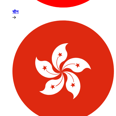
चीन​​