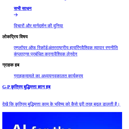
सभी साधन​​
विचारों और मार्गदर्शन की दुनिया​​
लोकप्रिय विषय​​
एम्प्लॉयर ऑफ रिकॉर्ड​​
अंतरराष्ट्रीय हायरिंग​​
वैश्विक व्यापार रणनीति​​
कंप्लाएन्स प्रबंधित करना​​
वैश्विक लेनदेन​​
ग्राहक हब​​
ग्राहक​​
मामले का अध्ययन​​
वकालत कार्यक्रम​​
G-P कृत्रिम बुद्धिमत्ता ज्ञान हब​​
देखें कि कृत्रिम बुद्धिमत्ता काम के भविष्य को कैसे पूरी तरह बदल डालती है।​​