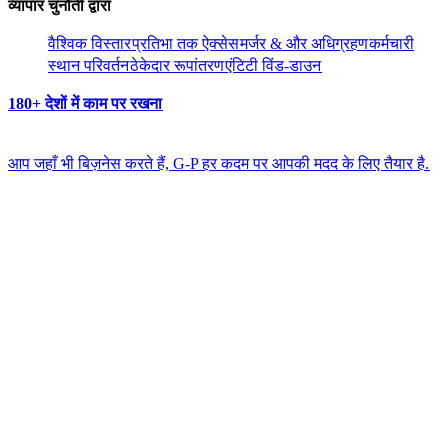
व्यापार चुनौती द्वारा​​
वैश्विक विस्तार​​
प्रतिभा तक ऐक्सेस​​
मर्जर & और अधिग्रहण​​
कर्मचारी
स्थान परिवर्तन​​
ठेकेदार रूपांतरण​​
एंटिटी विंड-डाउन​​
180+ देशों में काम पर रखना​​
आप जहाँ भी बिज़नेस करते हैं, G-P हर कदम पर आपकी मदद के लिए तैयार है.​​