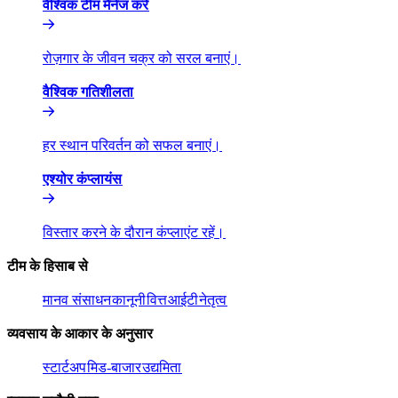
वैश्विक टीम मैनेज करें​​
रोज़गार के जीवन चक्र को सरल बनाएं।​​
वैश्विक गतिशीलता​​
हर स्थान परिवर्तन को सफल बनाएं।​​
एश्योर कंप्लायंस​​
विस्तार करने के दौरान कंप्लाएंट रहें।​​
टीम के हिसाब से​​
मानव संसाधन​​
कानूनी​​
वित्त​​
आईटी​​
नेतृत्व​​
व्यवसाय के आकार के अनुसार​​
स्टार्टअप​​
मिड-बाजार​​
उद्यमिता​​