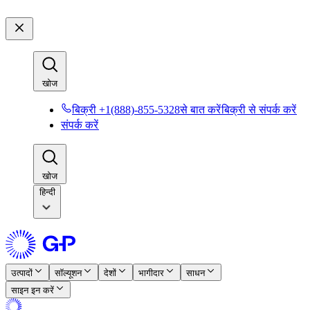
खोज​​
बिक्री +1(888)-855-5328से बात करें​​
बिक्री से संपर्क करें​​
संपर्क करें​​
खोज​​
हिन्दी
उत्पादों​​
सॉल्यूशन​​
देशों​​
भागीदार​​
साधन​​
साइन इन करें​​