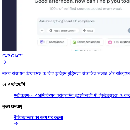
G-P Gia™​​
मानव संसाधन कंप्लाएन्स के लिए कृत्रिम बुद्धिमत्ता-संचालित सलाह और सॉल्यूशन
G-P प्लेटफ़ॉर्म​​
एकीकरण​​
G-P अप्लिकेशन प्रोग्रामिंग इंटरफ़ेस​​
जी-पी एंबेडेड​​
सुरक्षा & कंप्
मुख्य क्षमताएं​​
वैश्विक स्तर पर काम पर रखना​​