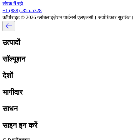
संपर्क में रहो​​
+1 (888) -855-5328​​
कॉपीराइट © 2026 ग्लोबलाइज़ेशन पार्टनर्स एलएलसी। सर्वाधिकार सुरक्षित।​​
उत्पादों​​
सॉल्यूशन​​
देशों​​
भागीदार​​
साधन​​
साइन इन करें​​