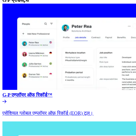
G-P प्रॉडक्ट्स​​
G-P एम्प्लॉयर ऑफ रिकॉर्ड™​​
एसेंशियल ग्लोबल एम्प्लॉयर ऑफ़ रिकॉर्ड (EOR) टूल।​​