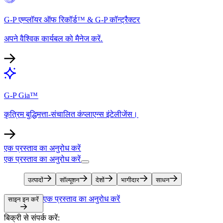
G-P एम्प्लॉयर ऑफ रिकॉर्ड™ & G-P कॉन्ट्रैक्टर​​
अपने वैश्विक कार्यबल को मैनेज करें.​​
G-P Gia™​​
कृत्रिम बुद्धिमत्ता-संचालित कंप्लाएन्स इंटेलीजेंस।​​
एक प्रस्ताव का अनुरोध करें​​
एक प्रस्ताव का अनुरोध करें​​
उत्पादों​​
सॉल्यूशन​​
देशों​​
भागीदार​​
साधन​​
एक प्रस्ताव का अनुरोध करें​​
साइन इन करें​​
बिक्री से संपर्क करें:​​