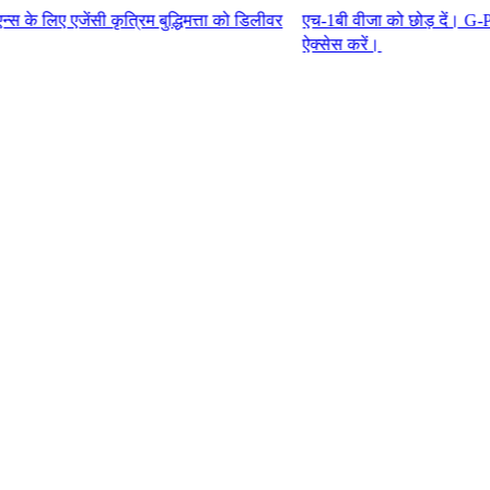
ी कृत्रिम बुद्धिमत्ता को डिलीवर
एच-1बी वीजा को छोड़ दें। G-P एम्प्लॉयर 
ऐक्सेस करें।​​