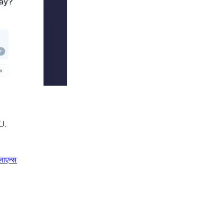
।​​
लाएन्स​​