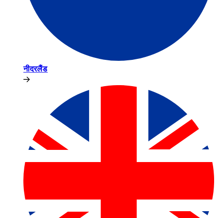
नीदरलैंड​​