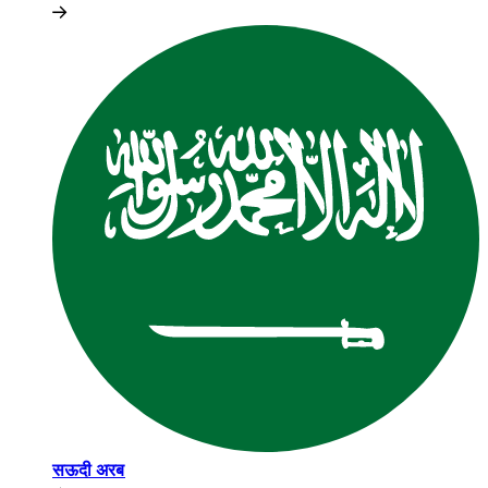
सऊदी अरब​​