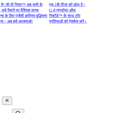
जी-पी जिया™ अब सभी के
एच-1बी वीजा को छोड़ दें।
पैमाने पर वैश्विक मानव
G-P एम्प्लॉयर ऑफ
लिए एजेंसी कृत्रिम बुद्धिमत्ता
रिकॉर्ड™ के साथ टॉप
अब इसे आजमाओ!​​
प्रतिभाओं को ऐक्सेस करें।​​