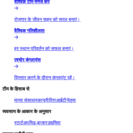
वैश्विक टीम मैनेज करें​​
रोज़गार के जीवन चक्र को सरल बनाएं।​​
वैश्विक गतिशीलता​​
हर स्थान परिवर्तन को सफल बनाएं।​​
एश्योर कंप्लायंस​​
विस्तार करने के दौरान कंप्लाएंट रहें।​​
टीम के हिसाब से​​
मानव संसाधन​​
कानूनी​​
वित्त​​
आईटी​​
नेतृत्व​​
व्यवसाय के आकार के अनुसार​​
स्टार्टअप​​
मिड-बाजार​​
उद्यमिता​​