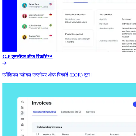
G-P एम्प्लॉयर ऑफ रिकॉर्ड™​​
एसेंशियल ग्लोबल एम्प्लॉयर ऑफ़ रिकॉर्ड (EOR) टूल।​​