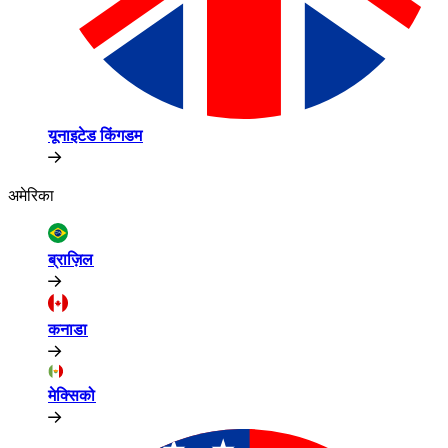
यूनाइटेड किंगडम​​
अमेरिका​​
ब्राज़िल​​
कनाडा​​
मेक्सिको​​