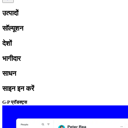
उत्पादों​​
सॉल्यूशन​​
देशों​​
भागीदार​​
साधन​​
साइन इन करें​​
G-P प्रॉडक्ट्स​​