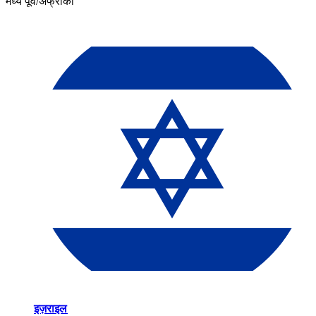
मध्य पूर्व/अफ्रीका​​
इज़राइल​​