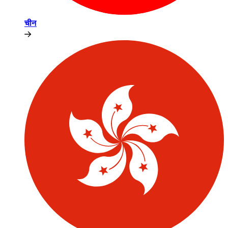
चीन​​