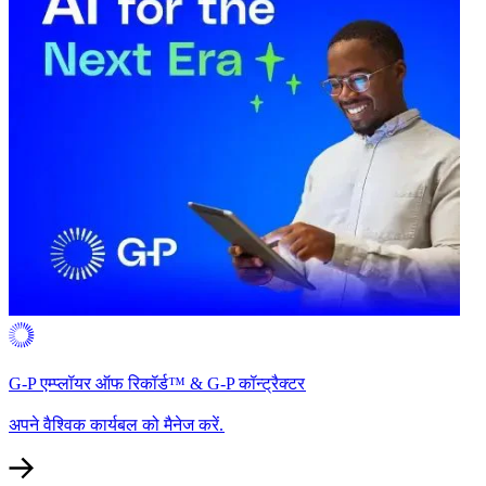
G-P एम्प्लॉयर ऑफ रिकॉर्ड™ & G-P कॉन्ट्रैक्टर​​
अपने वैश्विक कार्यबल को मैनेज करें.​​