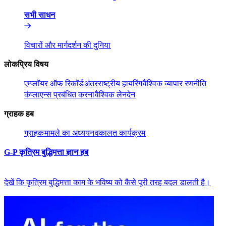
सभी साधन​​
विचारों और मार्गदर्शन की दुनिया​​
लोकप्रिय विषय​​
एम्प्लॉयर ऑफ रिकॉर्ड​​
अंतरराष्ट्रीय हायरिंग​​
वैश्विक व्यापार रणनीति​​
कंप्लाएन्स प्रबंधित करना​​
वैश्विक लेनदेन​​
ग्राहक हब​​
ग्राहक​​
मामले का अध्ययन​​
वकालत कार्यक्रम​​
G-P कृत्रिम बुद्धिमत्ता ज्ञान हब​​
देखें कि कृत्रिम बुद्धिमत्ता काम के भविष्य को कैसे पूरी तरह बदल डालती है।​​