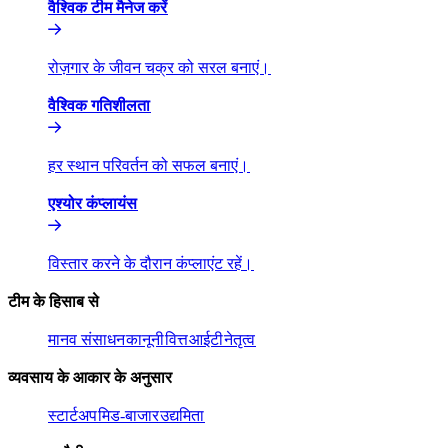
वैश्विक टीम मैनेज करें​​
रोज़गार के जीवन चक्र को सरल बनाएं।​​
वैश्विक गतिशीलता​​
हर स्थान परिवर्तन को सफल बनाएं।​​
एश्योर कंप्लायंस​​
विस्तार करने के दौरान कंप्लाएंट रहें।​​
टीम के हिसाब से​​
मानव संसाधन​​
कानूनी​​
वित्त​​
आईटी​​
नेतृत्व​​
व्यवसाय के आकार के अनुसार​​
स्टार्टअप​​
मिड-बाजार​​
उद्यमिता​​