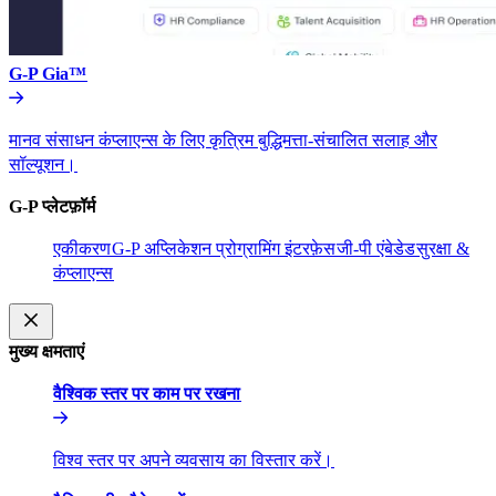
G-P Gia™​​
मानव संसाधन कंप्लाएन्स के लिए कृत्रिम बुद्धिमत्ता-संचालित सलाह और
सॉल्यूशन।​​
G-P प्लेटफ़ॉर्म​​
एकीकरण​​
G-P अप्लिकेशन प्रोग्रामिंग इंटरफ़ेस​​
जी-पी एंबेडेड​​
सुरक्षा &
कंप्लाएन्स​​
मुख्य क्षमताएं​​
वैश्विक स्तर पर काम पर रखना​​
विश्व स्तर पर अपने व्यवसाय का विस्तार करें।​​