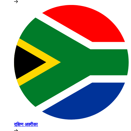
दक्षिण अफ़्रीका​​