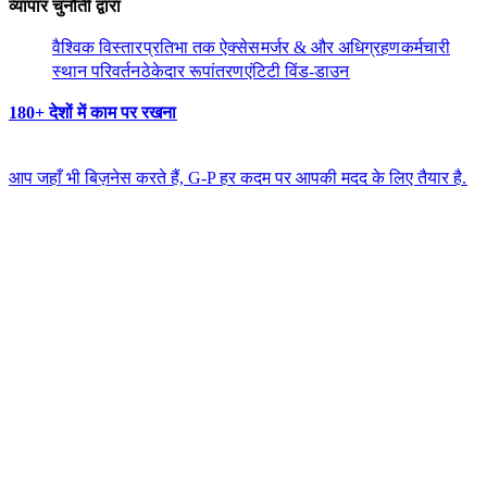
व्यापार चुनौती द्वारा​​
वैश्विक विस्तार​​
प्रतिभा तक ऐक्सेस​​
मर्जर & और अधिग्रहण​​
कर्मचारी
स्थान परिवर्तन​​
ठेकेदार रूपांतरण​​
एंटिटी विंड-डाउन​​
180+ देशों में काम पर रखना​​
आप जहाँ भी बिज़नेस करते हैं, G-P हर कदम पर आपकी मदद के लिए तैयार है.​​