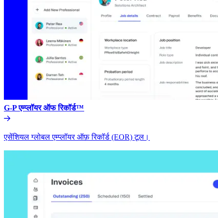
G-P एम्प्लॉयर ऑफ रिकॉर्ड™​​
एसेंशियल ग्लोबल एम्प्लॉयर ऑफ़ रिकॉर्ड (EOR) टूल।​​