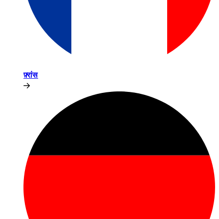
फ़्रांस​​