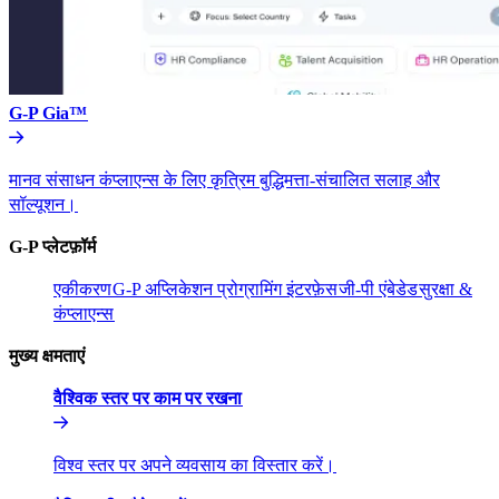
G-P Gia™​​
मानव संसाधन कंप्लाएन्स के लिए कृत्रिम बुद्धिमत्ता-संचालित सलाह और
सॉल्यूशन।​​
G-P प्लेटफ़ॉर्म​​
एकीकरण​​
G-P अप्लिकेशन प्रोग्रामिंग इंटरफ़ेस​​
जी-पी एंबेडेड​​
सुरक्षा &
कंप्लाएन्स​​
मुख्य क्षमताएं​​
वैश्विक स्तर पर काम पर रखना​​
विश्व स्तर पर अपने व्यवसाय का विस्तार करें।​​