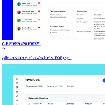
G-P एम्प्लॉयर ऑफ रिकॉर्ड™​​
एसेंशियल ग्लोबल एम्प्लॉयर ऑफ़ रिकॉर्ड (EOR) टूल।​​