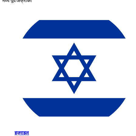
मध्य पूर्व/अफ्रीका​​
इज़राइल​​