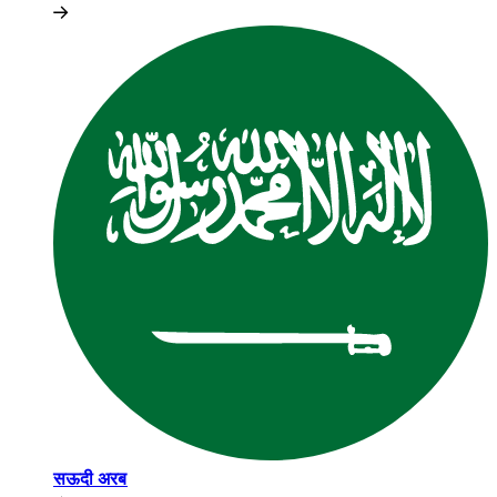
सऊदी अरब​​