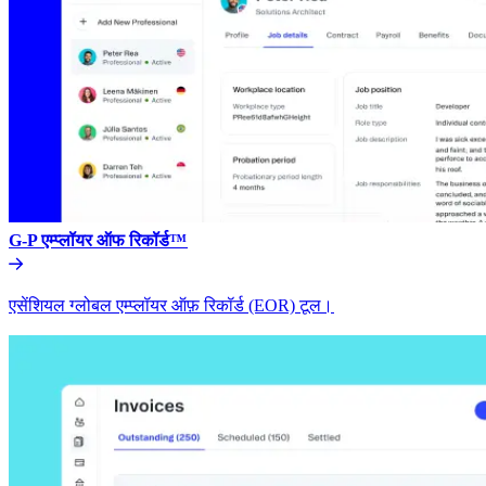
G-P एम्प्लॉयर ऑफ रिकॉर्ड™​​
एसेंशियल ग्लोबल एम्प्लॉयर ऑफ़ रिकॉर्ड (EOR) टूल।​​