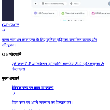
G-P Gia™​​
मानव संसाधन कंप्लाएन्स के लिए कृत्रिम बुद्धिमत्ता-संचालित सलाह और
सॉल्यूशन।​​
G-P प्लेटफ़ॉर्म​​
एकीकरण​​
G-P अप्लिकेशन प्रोग्रामिंग इंटरफ़ेस​​
जी-पी एंबेडेड​​
सुरक्षा &
कंप्लाएन्स​​
मुख्य क्षमताएं​​
वैश्विक स्तर पर काम पर रखना​​
विश्व स्तर पर अपने व्यवसाय का विस्तार करें।​​