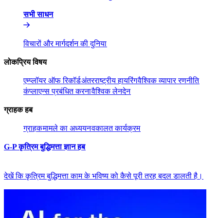
सभी साधन​​
विचारों और मार्गदर्शन की दुनिया​​
लोकप्रिय विषय​​
एम्प्लॉयर ऑफ रिकॉर्ड​​
अंतरराष्ट्रीय हायरिंग​​
वैश्विक व्यापार रणनीति​​
कंप्लाएन्स प्रबंधित करना​​
वैश्विक लेनदेन​​
ग्राहक हब​​
ग्राहक​​
मामले का अध्ययन​​
वकालत कार्यक्रम​​
G-P कृत्रिम बुद्धिमत्ता ज्ञान हब​​
देखें कि कृत्रिम बुद्धिमत्ता काम के भविष्य को कैसे पूरी तरह बदल डालती है।​​