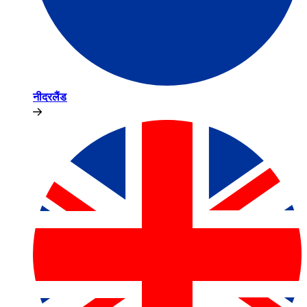
नीदरलैंड​​