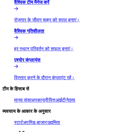
वैश्विक टीम मैनेज करें​​
रोज़गार के जीवन चक्र को सरल बनाएं।​​
वैश्विक गतिशीलता​​
हर स्थान परिवर्तन को सफल बनाएं।​​
एश्योर कंप्लायंस​​
विस्तार करने के दौरान कंप्लाएंट रहें।​​
टीम के हिसाब से​​
मानव संसाधन​​
कानूनी​​
वित्त​​
आईटी​​
नेतृत्व​​
व्यवसाय के आकार के अनुसार​​
स्टार्टअप​​
मिड-बाजार​​
उद्यमिता​​