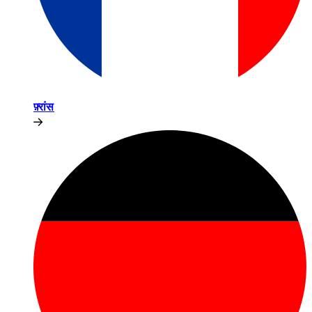
फ़्रांस​​