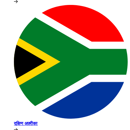
दक्षिण अफ़्रीका​​