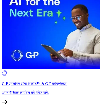
G-P एम्प्लॉयर ऑफ रिकॉर्ड™ & G-P कॉन्ट्रैक्टर​​
अपने वैश्विक कार्यबल को मैनेज करें.​​