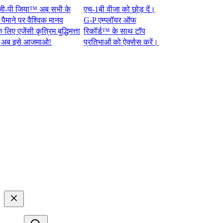
ी जिया™ अब सभी के
एच-1बी वीजा को छोड़ दें।
ने पर वैश्विक मानव
G-P एम्प्लॉयर ऑफ
जेंसी कृत्रिम बुद्धिमत्ता
रिकॉर्ड™ के साथ टॉप
से आजमाओ!​​
प्रतिभाओं को ऐक्सेस करें।​​