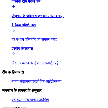
वैश्विक टीम मैनेज करें​​
रोज़गार के जीवन चक्र को सरल बनाएं।​​
वैश्विक गतिशीलता​​
हर स्थान परिवर्तन को सफल बनाएं।​​
एश्योर कंप्लायंस​​
विस्तार करने के दौरान कंप्लाएंट रहें।​​
टीम के हिसाब से​​
मानव संसाधन​​
कानूनी​​
वित्त​​
आईटी​​
नेतृत्व​​
व्यवसाय के आकार के अनुसार​​
स्टार्टअप​​
मिड-बाजार​​
उद्यमिता​​