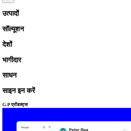
उत्पादों​​
सॉल्यूशन​​
देशों​​
भागीदार​​
साधन​​
साइन इन करें​​
G-P प्रॉडक्ट्स​​