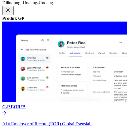
Dilindungi Undang-Undang.​​
Produk GP​​
G-P EOR™​​
Alat Employer of Record (EOR) Global Esensial.​​