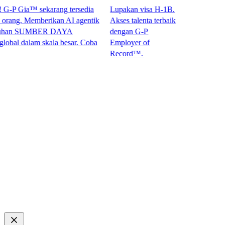
P Gia™ sekarang tersedia
Lupakan visa H-1B.
ng. Memberikan AI agentik
Akses talenta terbaik
an SUMBER DAYA
dengan G-P
dalam skala besar. Coba
Employer of
Record™.​​