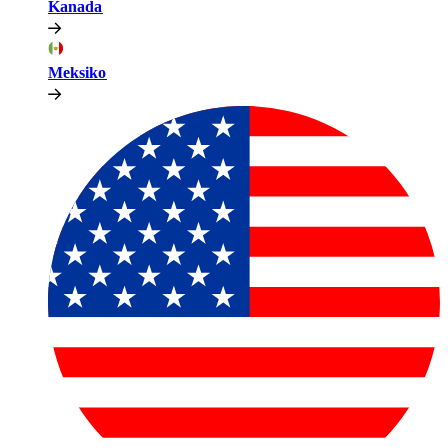
Kanada​​
Meksiko​​