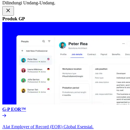
Dilindungi Undang-Undang.​​
Produk GP​​
G-P EOR™​​
Alat Employer of Record (EOR) Global Esensial.​​