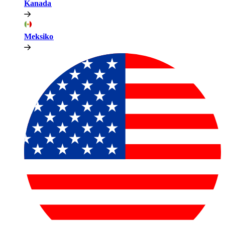
Kanada​​
Meksiko​​