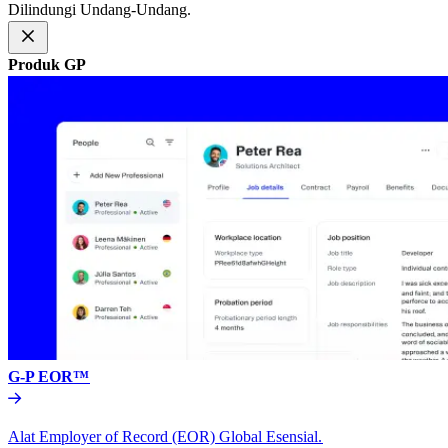
Dilindungi Undang-Undang.​​
Produk GP​​
G-P EOR™​​
Alat Employer of Record (EOR) Global Esensial.​​