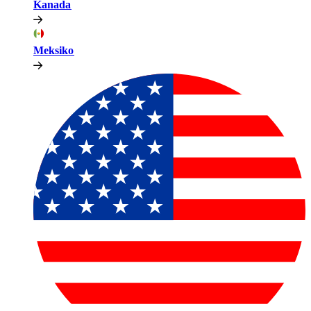
Kanada​​
Meksiko​​