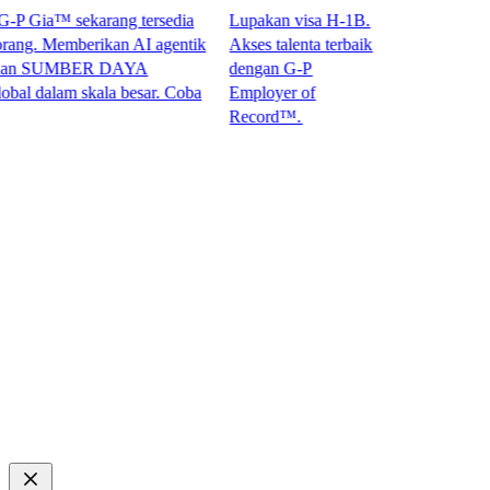
Gia™ sekarang tersedia
Lupakan visa H-1B.
. Memberikan AI agentik
Akses talenta terbaik
n SUMBER DAYA
dengan G-P
alam skala besar. Coba
Employer of
Record™.​​