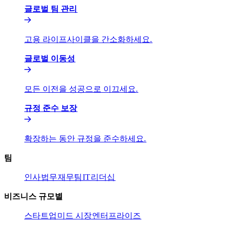
글로벌 팀 관리​​
고용 라이프사이클을 간소화하세요.​​
글로벌 이동성​​
모든 이전을 성공으로 이끄세요.​​
규정 준수 보장​​
확장하는 동안 규정을 준수하세요.​​
팀​​
인사​​
법무​​
재무팀​​
IT​​
리더십​​
비즈니스 규모별​​
스타트업​​
미드 시장​​
엔터프라이즈​​