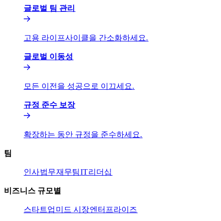
글로벌 팀 관리​​
고용 라이프사이클을 간소화하세요.​​
글로벌 이동성​​
모든 이전을 성공으로 이끄세요.​​
규정 준수 보장​​
확장하는 동안 규정을 준수하세요.​​
팀​​
인사​​
법무​​
재무팀​​
IT​​
리더십​​
비즈니스 규모별​​
스타트업​​
미드 시장​​
엔터프라이즈​​