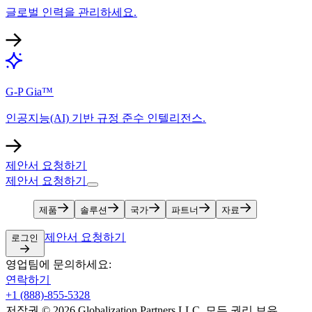
글로벌 인력을 관리하세요.​​
G-P Gia™​​
인공지능(AI) 기반 규정 준수 인텔리전스.​​
제안서 요청하기​​
제안서 요청하기​​
제품​​
솔루션​​
국가​​
파트너​​
자료​​
제안서 요청하기​​
로그인​​
영업팀에 문의하세요:​​
연락하기​​
+1 (888)-855-5328​​
저작권 © 2026 Globalization Partners LLC. 모든 권리 보유.​​