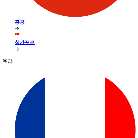
홍콩​​
싱가포르​​
유럽​​