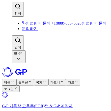
검색​​
영업팀에 문의 +1(888)-855-.5328​​
영업팀에 문의​​
문의하기​​
검색​​
한국어
제품​​
솔루션​​
국가​​
파트너​​
자료​​
로그인​​
G-P 기록상 고용주(EOR)™ & G-P 계약자​​